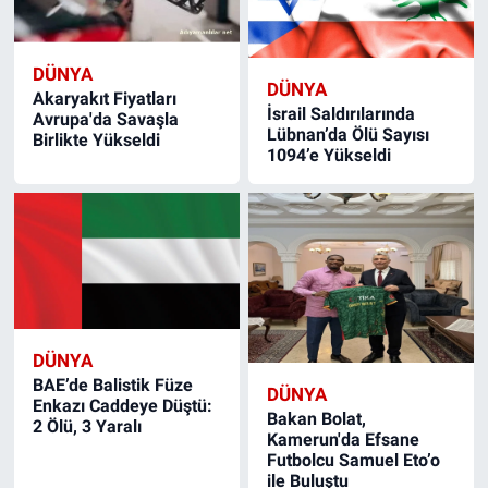
DÜNYA
DÜNYA
Akaryakıt Fiyatları
İsrail Saldırılarında
Avrupa'da Savaşla
Lübnan’da Ölü Sayısı
Birlikte Yükseldi
1094’e Yükseldi
DÜNYA
BAE’de Balistik Füze
DÜNYA
Enkazı Caddeye Düştü:
Bakan Bolat,
2 Ölü, 3 Yaralı
Kamerun'da Efsane
Futbolcu Samuel Eto’o
ile Buluştu