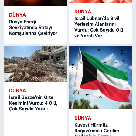
DÜNYA
DÜNYA
İsrail Lübnan’da Sivil
Rusya Enerji
Yerleşim Alanlarını
Sevkiyatında Rotayı
Vurdu: Çok Sayıda Ölü
Komşularına Çeviriyor
ve Yaralı Var
DÜNYA
İsrail Gazze’nin Orta
Kesimini Vurdu: 4 Ölü,
Çok Sayıda Yaralı
DÜNYA
Kuveyt Hürmüz
Boğazı'ndaki Gerilim