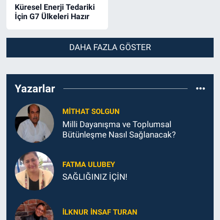
Küresel Enerji Tedariki
İçin G7 Ülkeleri Hazır
DAHA FAZLA GÖSTER
Yazarlar
MITHAT SOLGUN
Milli Dayanışma ve Toplumsal
Bütünleşme Nasıl Sağlanacak?
FATMA ULUBEY
SAĞLIĞINIZ İÇİN!
İLKNUR İNSAF TURAN