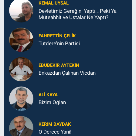
KEMAL UYSAL
Devletimiz Gereğini Yaptı… Peki Ya
Müteahhit ve Ustalar Ne Yaptı?
FAHRETTIN ÇELİK
Tutdere'nin Partisi
EBUBEKIR AYTEKIN
Enkazdan Çalınan Vicdan
ALI KAYA
Bizim Oğlan
KERIM BAYDAK
O Derece Yani!