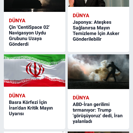
DÜNYA
DÜNYA
Japonya: Ateşkes
Çin 'CentiSpace 02'
Sağlanırsa Mayın
Navigasyon Uydu
Temizleme İçin Asker
Grubunu Uzaya
Gönderilebilir
Gönderdi
DÜNYA
DÜNYA
Basra Körfezi İçin
ABD-İran gerilimi
İran’dan Kritik Mayın
tırmanıyor: Trump
Uyarısı
'görüşüyoruz' dedi, İran
yalanladı