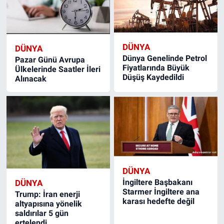
DÜNYA
DÜNYA
Dünya Genelinde Petrol
Pazar Günü Avrupa
Fiyatlarında Büyük
Ülkelerinde Saatler İleri
Düşüş Kaydedildi
Alınacak
DÜNYA
İngiltere Başbakanı
DÜNYA
Starmer İngiltere ana
Trump: İran enerji
karası hedefte değil
altyapısına yönelik
saldırılar 5 gün
ertelendi