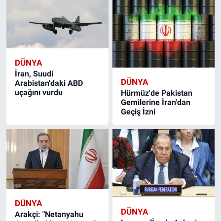
DÜNYA
İran, Suudi
DÜNYA
Arabistan'daki ABD
uçağını vurdu
Hürmüz'de Pakistan
Gemilerine İran'dan
Geçiş İzni
DÜNYA
DÜNYA
Arakçi: "Netanyahu