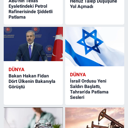
ABD'nin Texas
Henüz Talep Düşüşüne
Eyaletindeki Petrol
Yol Açmadı
Rafinerisinde Şiddetli
Patlama
DÜNYA
DÜNYA
Bakan Hakan Fidan
İsrail Ordusu Yeni
Dört Ülkenin Bakanıyla
Saldırı Başlattı,
Görüştü
Tahran'da Patlama
Sesleri