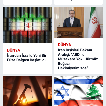
DÜNYA
İran Dışişleri Bakanı
DÜNYA
Arakçi: "ABD ile
İran'dan İsraile Yeni Bir
Müzakere Yok, Hürmüz
Füze Dalgası Başlatıldı
Boğazı
Hakimiyetimizde"