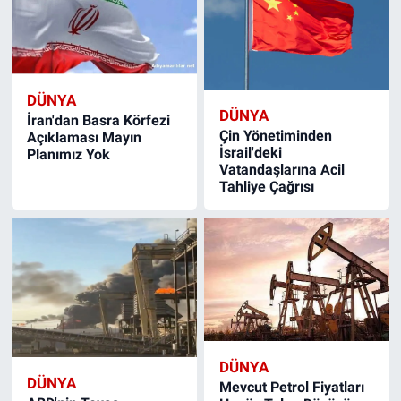
DÜNYA
DÜNYA
İran'dan Basra Körfezi
Çin Yönetiminden
Açıklaması Mayın
İsrail'deki
Planımız Yok
Vatandaşlarına Acil
Tahliye Çağrısı
DÜNYA
DÜNYA
Mevcut Petrol Fiyatları