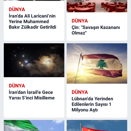
DÜNYA
İran’da Ali Laricani’nin
DÜNYA
Yerine Muhammed
Bakır Zülkadir Getirildi
Çin: "Savaşın Kazananı
Olmaz"
DÜNYA
DÜNYA
İran’dan İsrail’e Gece
Yarısı 5’inci Misilleme
Lübnan'da Yerinden
Edilenlerin Sayısı 1
Milyonu Aştı