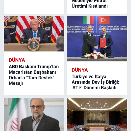
Nedeniyle Petrol
Üretimi Kısıtlandı
DÜNYA
ABD Başkanı Trump’tan
DÜNYA
Macaristan Başbakanı
Türkiye ve İtalya
Orban’a "Tam Destek"
Arasında Dev İş Birliği:
Mesajı
'STİ³' Dönemi Başladı