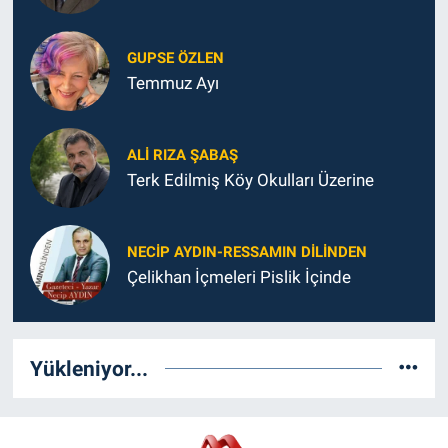
GUPSE ÖZLEN
Temmuz Ayı
ALI RIZA ŞABAŞ
Terk Edilmiş Köy Okulları Üzerine
NECIP AYDIN-RESSAMIN DILINDEN
Çelikhan İçmeleri Pislik İçinde
Yükleniyor...