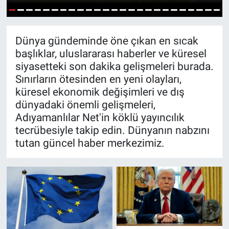
Özel Haber
1
2
3
4
5
6
7
8
9
10
11
12
13
14
15
16
17
18
19
20
21
22
23
24
25
Dünya gündeminde öne çıkan en sıcak
Kültür Sanat
başlıklar, uluslararası haberler ve küresel
siyasetteki son dakika gelişmeleri burada.
Eğitim
Sınırların ötesinden en yeni olayları,
küresel ekonomik değişimleri ve dış
Ekonomi
dünyadaki önemli gelişmeleri,
Adıyamanlılar Net'in köklü yayıncılık
Yaşam
tecrübesiyle takip edin. Dünyanın nabzını
tutan güncel haber merkezimiz.
Çevre
BİLİM VE TEKNOLOJİ
Şambayat Haber