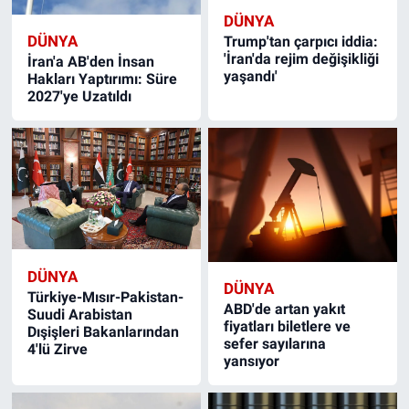
DÜNYA
DÜNYA
Trump'tan çarpıcı iddia:
'İran'da rejim değişikliği
İran'a AB'den İnsan
yaşandı'
Hakları Yaptırımı: Süre
2027'ye Uzatıldı
DÜNYA
DÜNYA
Türkiye-Mısır-Pakistan-
ABD'de artan yakıt
Suudi Arabistan
fiyatları biletlere ve
Dışişleri Bakanlarından
sefer sayılarına
4'lü Zirve
yansıyor