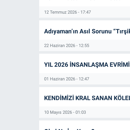
Ödülü verilmiştir.
Özel Haber
2018 yılında SİHİR
12 Temmuz 2026 - 17:47
2019 yılında ELEK
2020 yılında DEDE
Kültür Sanat
2021 yılında ÜZG
Adıyaman’ın Asıl Sorunu “Tırşi
2023 yılında GİZEM
Eğitim
2023 yılında OKU
22 Haziran 2026 - 12:55
kitapları mevcuttu
Ekonomi
YIL 2026 İNSANLAŞMA EVRİMİ
Yaşam
01 Haziran 2026 - 12:47
Çevre
KENDİMİZİ KRAL SANAN KÖLE
BİLİM VE TEKNOLOJİ
10 Mayıs 2026 - 01:03
Şambayat Haber