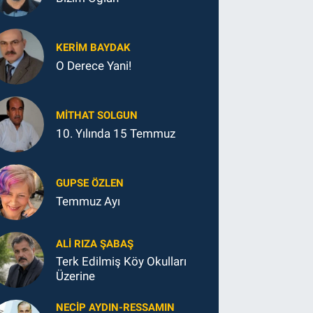
KERIM BAYDAK
O Derece Yani!
MITHAT SOLGUN
10. Yılında 15 Temmuz
GUPSE ÖZLEN
Temmuz Ayı
ALI RIZA ŞABAŞ
Terk Edilmiş Köy Okulları
Üzerine
NECIP AYDIN-RESSAMIN