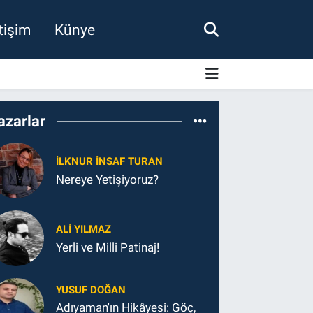
etişim
Künye
azarlar
İLKNUR İNSAF TURAN
Nereye Yetişiyoruz?
ALI YILMAZ
Yerli ve Milli Patinaj!
YUSUF DOĞAN
Adıyaman'ın Hikâyesi: Göç,