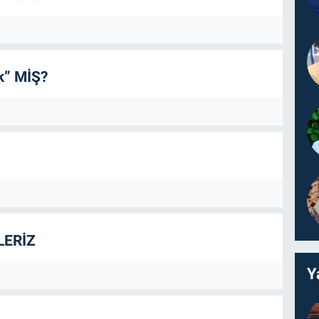
Lİ ÖYKÜLER (ortak yayın) Kanguru Yayınları,
TRONİK AİLEM, Alp Yayınları,
MİN AYNALARI, Beş Yıldız Yayınları,
ÜN OYUNCAKLAR, Öteki Yayınları,
k” MİŞ?
Lİ SES, Öteki Yayınları,
MA BAYRAMI YAKLAŞIYOR, Öteki Yayınlarından basılmış
r.
LERİZ
Y