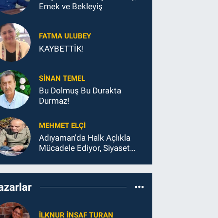
Emek ve Bekleyiş
FATMA ULUBEY
KAYBETTİK!
SINAN TEMEL
Bu Dolmuş Bu Durakta
Durmaz!
MEHMET ELÇI
Adıyaman'da Halk Açlıkla
Mücadele Ediyor, Siyaset
Koltukla...
azarlar
İLKNUR İNSAF TURAN