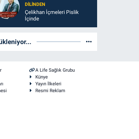
DILINDEN
Çelikhan İçmeleri Pislik
İçinde
ükleniyor...
r
A Life Sağlık Grubu
Künye
rı
Yayın İlkeleri
mesi
Resmi Reklam