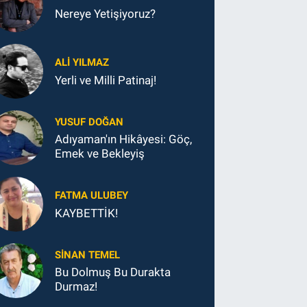
Nereye Yetişiyoruz?
ALI YILMAZ
Yerli ve Milli Patinaj!
YUSUF DOĞAN
Adıyaman'ın Hikâyesi: Göç,
Emek ve Bekleyiş
FATMA ULUBEY
KAYBETTİK!
SINAN TEMEL
Bu Dolmuş Bu Durakta
Durmaz!