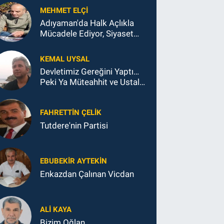
MEHMET ELÇI
Adıyaman'da Halk Açlıkla
Mücadele Ediyor, Siyaset
Koltukla...
KEMAL UYSAL
Devletimiz Gereğini Yaptı…
Peki Ya Müteahhit ve Ustalar
Ne Yaptı?
FAHRETTIN ÇELİK
Tutdere'nin Partisi
EBUBEKIR AYTEKIN
Enkazdan Çalınan Vicdan
ALI KAYA
Bizim Oğlan