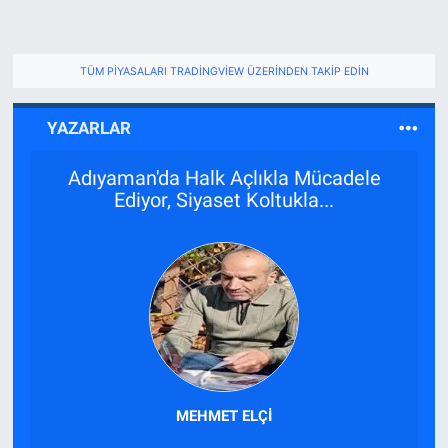
TÜM PIYASALARI TRADINGVIEW ÜZERINDEN TAKIP EDIN
YAZARLAR
Devletimiz Gereğini Yaptı… Peki Ya
Müteahhit ve Ustalar Ne Yaptı?
KEMAL UYSAL