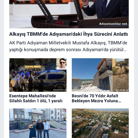
Alkayış TBMM'de Adıyaman'daki İhya Sürecini Anlattı
AK Parti Adıyaman Milletvekili Mustafa Alkayış, TBMM'de
yaptığı konuşmada deprem sonrası Adıyaman'da yürütülen
yeniden inşa çalışmalarını anlattı.
Esentepe Mahallesi'nde
Besni'de 70 Yıldır Asfalt
Silahlı Saldırı 1 ölü, 1 yaralı
Bekleyen Mezra Yoluna
Tepki