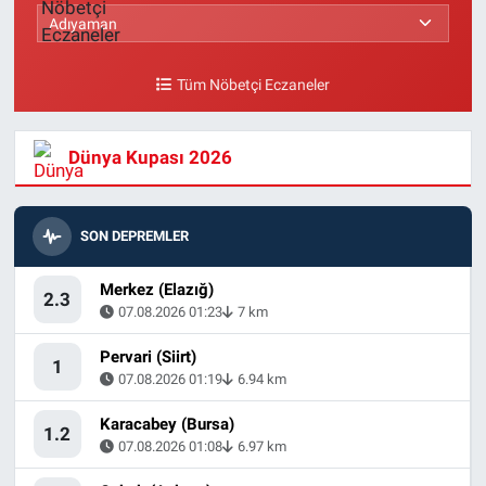
Tüm Nöbetçi Eczaneler
Dünya Kupası 2026
SON DEPREMLER
Merkez (Elazığ)
2.3
07.08.2026 01:23
7 km
Pervari (Siirt)
1
07.08.2026 01:19
6.94 km
Karacabey (Bursa)
1.2
07.08.2026 01:08
6.97 km