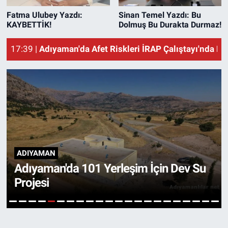
18:00 |
Besni'de Kontrolden Çıkan Otomobil Şarampole G
Fatma Ulubey Yazdı:
Sinan Temel Yazdı: Bu
Özel Haber
17:50 |
Adıyaman'da 101 Yerleşim İçin Dev Su Projesi
KAYBETTİK!
Dolmuş Bu Durakta Durmaz!
17:39 |
Adıyaman'da Afet Riskleri İRAP Çalıştayı'nda Ele
Kültür Sanat
18:36 |
MHP'li Fendoğlu'ndan Sosyal Konut Çağrısı
Eğitim
Ekonomi
Yaşam
Çevre
KÜLTÜR - SANAT
IFRI Raporunda Adıyaman İçin
BİLİM VE TEKNOLOJİ
"Metroköy" Değerlendirmesi
Şambayat Haber
6
1
2
3
4
5
7
8
9
10
11
12
13
14
15
16
17
18
19
20
21
22