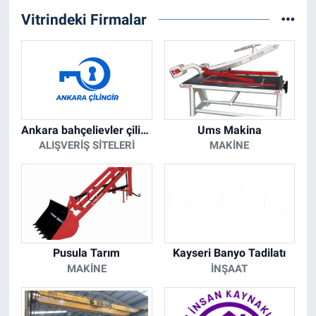
Vitrindeki Firmalar
Ankara bahçelievler çilingir anahtarcı
Ums Makina
ALIŞVERIŞ SITELERI
MAKINE
Pusula Tarım
Kayseri Banyo Tadilatı
MAKINE
İNŞAAT