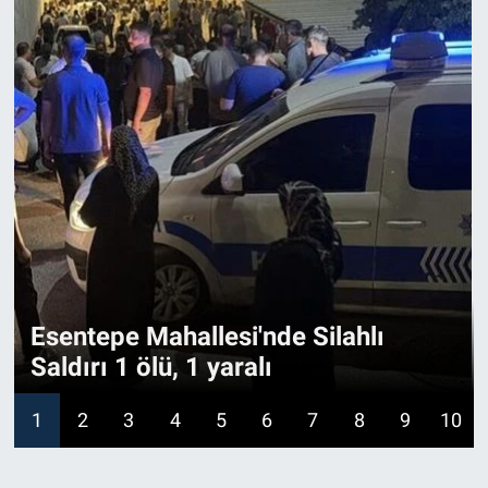
Esentepe Mahallesi'nde Silahlı
Saldırı 1 ölü, 1 yaralı
1
2
3
4
5
6
7
8
9
10