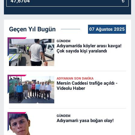
₺
Geçen Yıl Bugün
07 Ağustos 2025
GÜNDEM
Adıyaman'da köyler arası kavga!
Çok sayıda kişi yaralandı
ADIYAMAN SON DAKIKA
Mersin Caddesi trafiğe açıldı -
Videolu Haber
GÜNDEM
Adıyaman'ı yasa boğan olay!