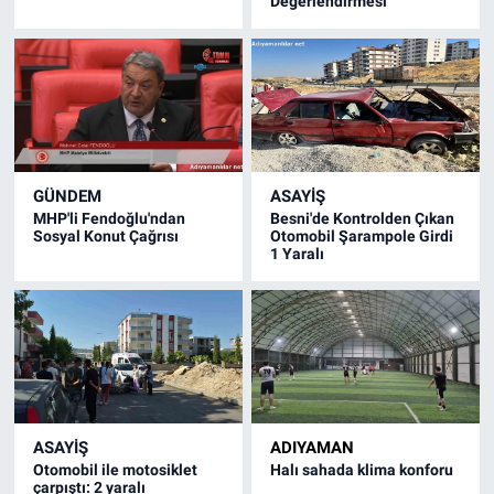
Değerlendirmesi
GÜNDEM
ASAYIŞ
MHP'li Fendoğlu'ndan
Besni'de Kontrolden Çıkan
Sosyal Konut Çağrısı
Otomobil Şarampole Girdi
1 Yaralı
ASAYIŞ
ADIYAMAN
Otomobil ile motosiklet
Halı sahada klima konforu
çarpıştı: 2 yaralı