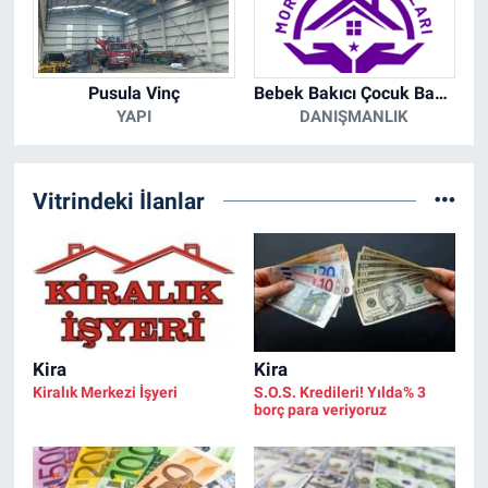
Pusula Vinç
Bebek Bakıcı Çocuk Bakıcısı Mor İnsan Kaynakları Hasta Bakıcı İstanbul
YAPI
DANIŞMANLIK
Vitrindeki İlanlar
Kira
Kira
Kiralık Merkezi İşyeri
S.O.S. Kredileri! Yılda% 3
borç para veriyoruz