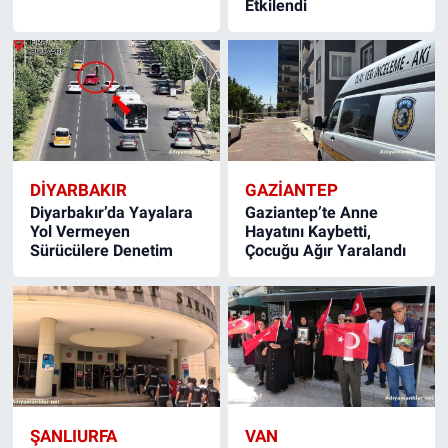
Etkilendi
DIYARBAKIR
GAZIANTEP
Diyarbakır’da Yayalara
Gaziantep’te Anne
Yol Vermeyen
Hayatını Kaybetti,
Sürücülere Denetim
Çocuğu Ağır Yaralandı
ŞANLIURFA
VAN