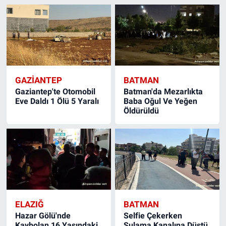
GAZIANTEP
BATMAN
Gaziantep'te Otomobil
Batman'da Mezarlıkta
Eve Daldı 1 Ölü 5 Yaralı
Baba Oğul Ve Yeğen
Öldürüldü
ELAZIĞ
BATMAN
Hazar Gölü'nde
Selfie Çekerken
Kaybolan 16 Yaşındaki
Sulama Kanalına Düştü