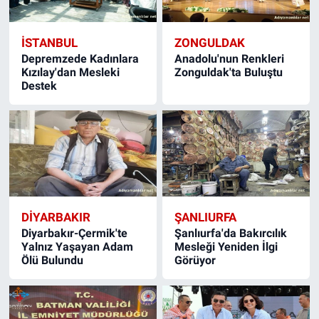
İSTANBUL
ZONGULDAK
Depremzede Kadınlara
Anadolu'nun Renkleri
Kızılay'dan Mesleki
Zonguldak'ta Buluştu
Destek
DIYARBAKIR
ŞANLIURFA
Diyarbakır-Çermik'te
Şanlıurfa'da Bakırcılık
Yalnız Yaşayan Adam
Mesleği Yeniden İlgi
Ölü Bulundu
Görüyor