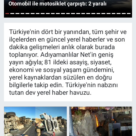
Otomobil ile motosiklet çarpıştı: 2 yaralı
Özel Haber
1
2
3
4
5
6
7
8
9
10
11
12
13
14
15
16
17
18
19
20
21
22
23
24
25
Kültür Sanat
Türkiye'nin dört bir yanından, tüm şehir ve
ilçelerden en güncel yerel haberler ve son
Eğitim
dakika gelişmeleri anlık olarak burada
toplanıyor. Adıyamanlılar Net'in geniş
Ekonomi
yayın ağıyla; 81 ildeki asayiş, siyaset,
ekonomi ve sosyal yaşam gündemini,
Yaşam
yerel kaynaklardan süzülen en doğru
bilgilerle takip edin. Türkiye'nin nabzını
Çevre
tutan dev yerel haber havuzu.
BİLİM VE TEKNOLOJİ
Şambayat Haber