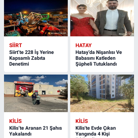
SIIRT
HATAY
Siirt’te 228 İş Yerine
Hatay’da Nişanlısı Ve
Kapsamlı Zabıta
Babasını Katleden
Denetimi
Şüpheli Tutuklandı
KILIS
KILIS
Kilis’te Aranan 21 Şahıs
Kilis'te Evde Çıkan
Yakalandı
Yangında 4 Kişi