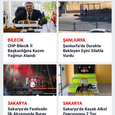
BILECIK
ŞANLIURFA
CHP Bilecik İl
Şanlıurfa'da Durakta
Başkanlığına Kazım
Bekleyen Eşini Silahla
Yağmur Atandı
Vurdu
SAKARYA
SAKARYA
Sakarya'da Festivalin
Sakarya'da Kaçak Alkol
İlk Akşamında Buray
Operasyonu 2 Ton