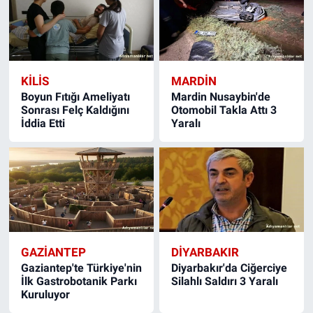
KILIS
MARDIN
Boyun Fıtığı Ameliyatı
Mardin Nusaybin'de
Sonrası Felç Kaldığını
Otomobil Takla Attı 3
İddia Etti
Yaralı
GAZIANTEP
DIYARBAKIR
Gaziantep'te Türkiye'nin
Diyarbakır'da Ciğerciye
İlk Gastrobotanik Parkı
Silahlı Saldırı 3 Yaralı
Kuruluyor