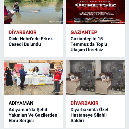
DIYARBAKIR
GAZIANTEP
Dicle Nehri'nde Erkek
Gaziantep'te 15
Cesedi Bulundu
Temmuz'da Toplu
Ulaşım Ücretsiz
ADIYAMAN
DIYARBAKIR
Adıyaman'da Şehit
Diyarbakır'da Özel
Yakınları Ve Gazilerden
Hastaneye Silahlı
Ebru Sergisi
Saldırı