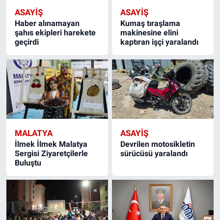
ASAYIŞ
ASAYIŞ
Haber alınamayan
Kumaş tıraşlama
şahıs ekipleri harekete
makinesine elini
geçirdi
kaptıran işçi yaralandı
MALATYA
ASAYIŞ
İlmek İlmek Malatya
Devrilen motosikletin
Sergisi Ziyaretçilerle
sürücüsü yaralandı
Buluştu