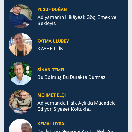
YUSUF DOĞAN
Adıyaman'ın Hikâyesi: Göç, Emek ve
Bekleyiş
FATMA ULUBEY
KAYBETTİK!
SINAN TEMEL
Bu Dolmuş Bu Durakta Durmaz!
MEHMET ELÇI
Adıyaman'da Halk Açlıkla Mücadele
Ediyor, Siyaset Koltukla...
KEMAL UYSAL
Devletimiz Gereğini Yaptı… Peki Ya