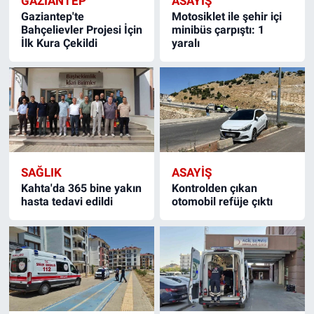
GAZIANTEP
ASAYIŞ
Gaziantep'te
Motosiklet ile şehir içi
Bahçelievler Projesi İçin
minibüs çarpıştı: 1
İlk Kura Çekildi
yaralı
SAĞLIK
ASAYIŞ
Kahta'da 365 bine yakın
Kontrolden çıkan
hasta tedavi edildi
otomobil refüje çıktı