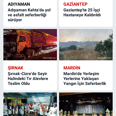
ADIYAMAN
GAZIANTEP
Adıyaman Kahta'da yol
Gaziantep'te 25 İşçi
ve asfalt seferberliği
Hastaneye Kaldırıldı
sürüyor
ŞIRNAK
MARDIN
Şırnak-Cizre'de Seyir
Mardin'de Yerleşim
Halindeki Tır Alevlere
Yerlerine Yaklaşan
Teslim Oldu
Yangın İçin Seferberlik