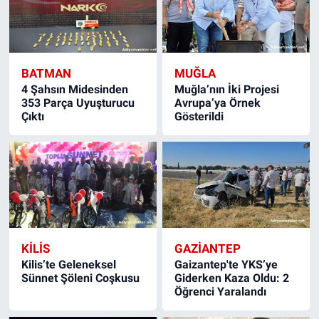
BATMAN
MUĞLA
4 Şahsın Midesinden
Muğla’nın İki Projesi
353 Parça Uyuşturucu
Avrupa’ya Örnek
Çıktı
Gösterildi
KILIS
GAZIANTEP
Kilis’te Geleneksel
Gaizantep'te YKS’ye
Sünnet Şöleni Coşkusu
Giderken Kaza Oldu: 2
Öğrenci Yaralandı