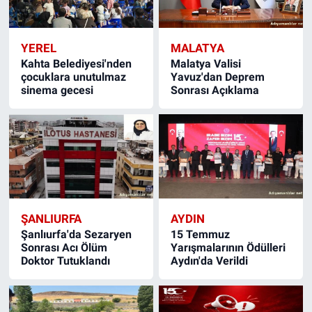
YEREL
MALATYA
Kahta Belediyesi'nden
Malatya Valisi
çocuklara unutulmaz
Yavuz'dan Deprem
sinema gecesi
Sonrası Açıklama
ŞANLIURFA
AYDIN
Şanlıurfa'da Sezaryen
15 Temmuz
Sonrası Acı Ölüm
Yarışmalarının Ödülleri
Doktor Tutuklandı
Aydın'da Verildi