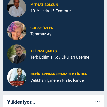
MITHAT SOLGUN
10. Yılında 15 Temmuz
GUPSE ÖZLEN
Temmuz Ayı
ALI RIZA ŞABAŞ
Terk Edilmiş Köy Okulları Üzerine
NECIP AYDIN-RESSAMIN DILINDEN
Çelikhan İçmeleri Pislik İçinde
Yükleniyor...