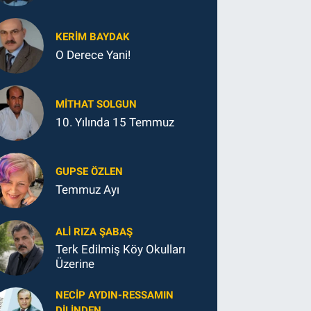
KERIM BAYDAK
O Derece Yani!
MITHAT SOLGUN
10. Yılında 15 Temmuz
GUPSE ÖZLEN
Temmuz Ayı
ALI RIZA ŞABAŞ
Terk Edilmiş Köy Okulları
Üzerine
NECIP AYDIN-RESSAMIN
DILINDEN