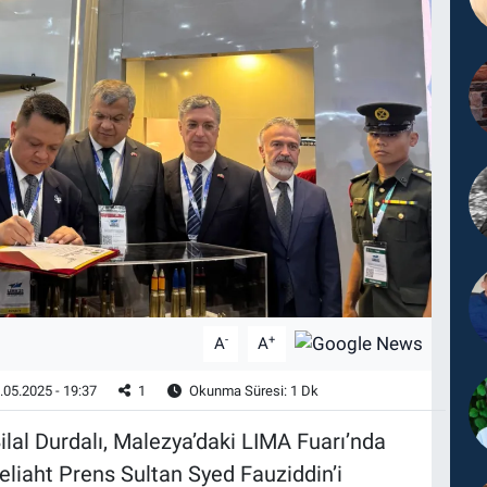
-
+
A
A
.05.2025 - 19:37
1
Okunma Süresi: 1 Dk
lal Durdalı, Malezya’daki LIMA Fuarı’nda
eliaht Prens Sultan Syed Fauziddin’i