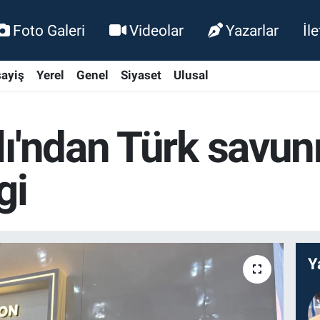
Foto Galeri
Videolar
Yazarlar
İl
ayiş
Yerel
Genel
Siyaset
Ulusal
lı'ndan Türk savu
gi
Y