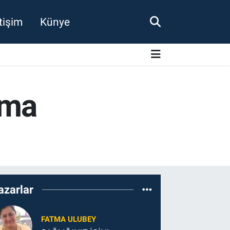
etişim
Künye
nma
azarlar
FATMA ULUBEY