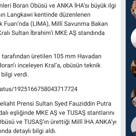
nleri Boran Obüsü ve ANKA İHA’sı büyük ilgi
ın Langkawi kentinde düzenlenen
lık Fuarı’nda (LIMA), Millî Savunma Bakan
Kralı Sultan İbrahim’i MKE AŞ standında
Ş tarafından üretilen 105 mm Havadan
 Boran’ı inceleyen Kral’a, obüsün teknik
bilgi verdi.
status/1925166758043717724
Veliaht Prensi Sultan Syed Fauziddin Putra
dalı eşliğinde MKE AŞ ve TUSAŞ stantlarını
 Obüsü ve TUSAŞ’ın ürettiği Millî İHA ANKA’yı
da detaylı bilgi aldı.