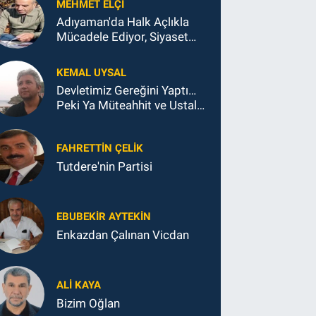
MEHMET ELÇI
Adıyaman'da Halk Açlıkla
Mücadele Ediyor, Siyaset
Koltukla...
KEMAL UYSAL
Devletimiz Gereğini Yaptı…
Peki Ya Müteahhit ve Ustalar
Ne Yaptı?
FAHRETTIN ÇELİK
Tutdere'nin Partisi
EBUBEKIR AYTEKIN
Enkazdan Çalınan Vicdan
ALI KAYA
Bizim Oğlan