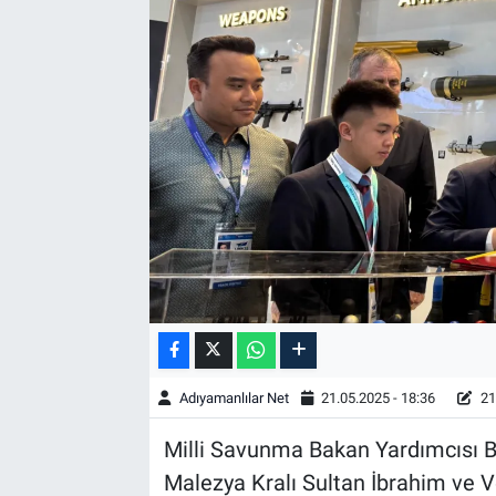
Özel Haber
Kültür Sanat
Eğitim
Ekonomi
Yaşam
Çevre
BİLİM VE TEKNOLOJİ
Adıyamanlılar Net
21.05.2025 - 18:36
21
Şambayat Haber
Milli Savunma Bakan Yardımcısı Bi
Malezya Kralı Sultan İbrahim ve V