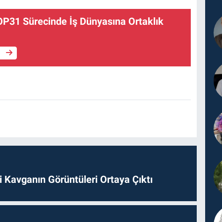
P31 Sürecinde İş Dünyasına Ortaklık
e
 Kavganın Görüntüleri Ortaya Çıktı