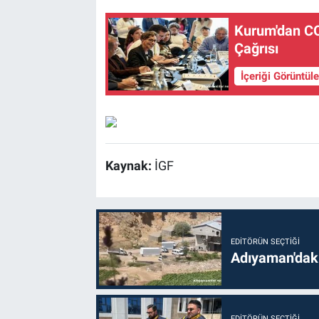
Kurum'dan CO
Çağrısı
İçeriği Görüntül
Kaynak:
İGF
EDITÖRÜN SEÇTIĞI
Adıyaman'daki
EDITÖRÜN SEÇTIĞI