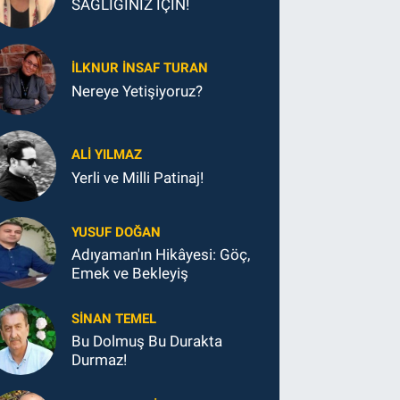
SAĞLIĞINIZ İÇİN!
İLKNUR İNSAF TURAN
Nereye Yetişiyoruz?
ALI YILMAZ
Yerli ve Milli Patinaj!
YUSUF DOĞAN
Adıyaman'ın Hikâyesi: Göç,
Emek ve Bekleyiş
SINAN TEMEL
Bu Dolmuş Bu Durakta
Durmaz!