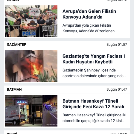
kararı değerlendirdi.
Özel Haber
Avrupa'dan Gelen Filistin
Konvoyu Adana'da
Avrupa'dan yola çıkan Filistin
Kültür Sanat
Konvoyu, Adana'da düzenlenen
destek mitingiyle karşılandı. Konvoy
Eğitim
yarın Gaziantep'e uğurlanacak.
GAZIANTEP
Bugün 01:57
Gaziantep'te Yangın Faciası 1
Ekonomi
Kadın Hayatını Kaybetti
Gaziantep'in Şahinbey ilçesinde
Yaşam
apartman dairesinde çıkan yangında
91 yaşındaki Fadile Öztetaci hayatını
Çevre
kaybetti.
BATMAN
Bugün 01:47
Batman Hasankeyf Tüneli
BİLİM VE TEKNOLOJİ
Girişinde Feci Kaza 12 Yaralı
Batman Hasankeyf Tüneli girişinde iki
Şambayat Haber
otomobilin çarpıştığı kazada 12 kişi
yaralandı. Yaralılar çevredeki
hastanelere kaldırıldı.