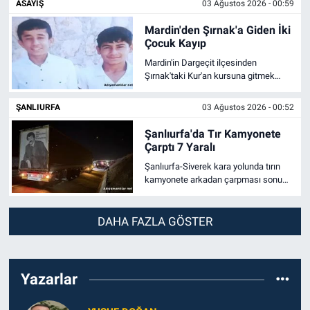
ASAYIŞ
03 Ağustos 2026 - 00:59
değerlendirdi.
Mardin'den Şırnak'a Giden İki
Çocuk Kayıp
Mardin'in Dargeçit ilçesinden
Şırnak'taki Kur'an kursuna gitmek
üzere yola çıkan 13 yaşındaki iki
çocuktan iki gündür haber alınamıyor.
ŞANLIURFA
03 Ağustos 2026 - 00:52
Şanlıurfa'da Tır Kamyonete
Çarptı 7 Yaralı
Şanlıurfa-Siverek kara yolunda tırın
kamyonete arkadan çarpması sonucu
aynı aileden 7 kişi yaralandı. Yaralılar
hastaneye kaldırıldı.
DAHA FAZLA GÖSTER
Yazarlar