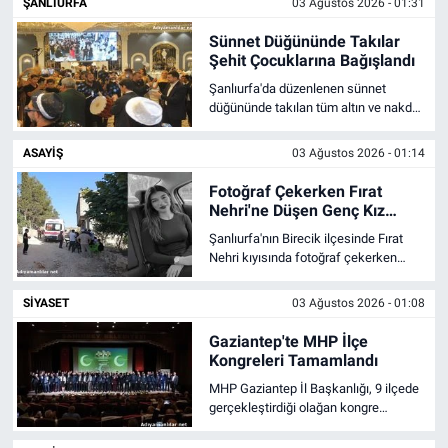
ŞANLIURFA
03 Ağustos 2026 - 01:31
Sünnet Düğününde Takılar
Şehit Çocuklarına Bağışlandı
Şanlıurfa'da düzenlenen sünnet
düğününde takılan tüm altın ve nakdi
hediyeler, şehit aileleri, gaziler ve
güvenlik korucularının üniversitede
ASAYIŞ
03 Ağustos 2026 - 01:14
okuyan çocuklarının eğitimi için
bağışlandı.
Fotoğraf Çekerken Fırat
Nehri'ne Düşen Genç Kız
Boğuldu
Şanlıurfa'nın Birecik ilçesinde Fırat
Nehri kıyısında fotoğraf çekerken
suya düşen 21 yaşındaki genç kız
yaşamını yitirdi.
SIYASET
03 Ağustos 2026 - 01:08
Gaziantep'te MHP İlçe
Kongreleri Tamamlandı
MHP Gaziantep İl Başkanlığı, 9 ilçede
gerçekleştirdiği olağan kongre
sürecini tamamladı. İl Başkanı
Mehmet Sait Kılıç süreci