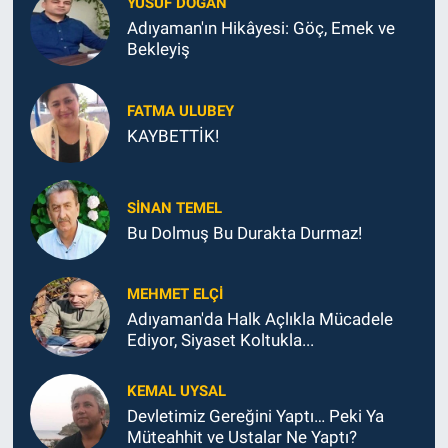
YUSUF DOĞAN
Adıyaman'ın Hikâyesi: Göç, Emek ve
Bekleyiş
FATMA ULUBEY
KAYBETTİK!
SINAN TEMEL
Bu Dolmuş Bu Durakta Durmaz!
MEHMET ELÇI
Adıyaman'da Halk Açlıkla Mücadele
Ediyor, Siyaset Koltukla...
KEMAL UYSAL
Devletimiz Gereğini Yaptı… Peki Ya
Müteahhit ve Ustalar Ne Yaptı?