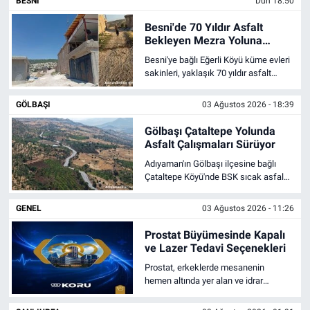
BESNI
Dün 18:50
Besni'de 70 Yıldır Asfalt
Bekleyen Mezra Yoluna
Tepki
Besni'ye bağlı Eğerli Köyü küme evleri
sakinleri, yaklaşık 70 yıldır asfalt
beklediklerini iddia ederek yolun
yerinde incelenmesini istedi.
GÖLBAŞI
03 Ağustos 2026 - 18:39
Gölbaşı Çataltepe Yolunda
Asfalt Çalışmaları Sürüyor
Adıyaman'ın Gölbaşı ilçesine bağlı
Çataltepe Köyü'nde BSK sıcak asfalt
çalışmaları sürüyor. 42 kilometrelik
programın 38 kilometresi tamamlandı.
GENEL
03 Ağustos 2026 - 11:26
Prostat Büyümesinde Kapalı
ve Lazer Tedavi Seçenekleri
Prostat, erkeklerde mesanenin
hemen altında yer alan ve idrar
kanalını çevreleyen bir salgı bezidir.