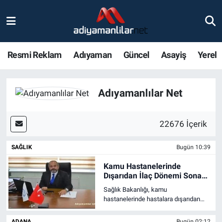
Ulusal
Nöbetçi Eczaneler
Resmi Reklam
Adıyaman
Güncel
Asayiş
Yerel
Siyaset
Hava Durumu
Röportajlar
Adiyaman Namaz Vakitleri
Adıyamanlılar Net
Magazin
Trafik Durumu
22676 İçerik
Bölge Haberleri
Süper Lig Puan Durumu ve Fikstür
SAĞLIK
Bugün 10:39
Gündem
Tüm Manşetler
Kamu Hastanelerinde
Dışarıdan İlaç Dönemi Sona
Erdi
Asayiş
Son Dakika Haberleri
Sağlık Bakanlığı, kamu
hastanelerinde hastalara dışarıdan
ilaç ve tıbbi malzeme aldırılması
Sağlık
Haber Arşivi
uygulamasını sonlandırdı. TÜRKAV
ADANA
Bugün 02:12