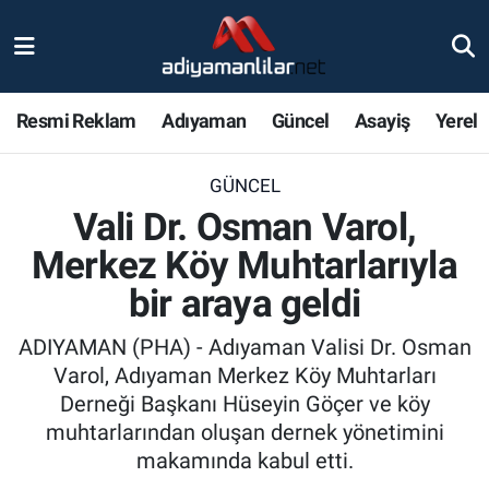
Ulusal
Nöbetçi Eczaneler
Resmi Reklam
Adıyaman
Güncel
Asayiş
Yerel
Siyaset
Hava Durumu
GÜNCEL
Röportajlar
Adiyaman Namaz Vakitleri
Vali Dr. Osman Varol,
Magazin
Trafik Durumu
Merkez Köy Muhtarlarıyla
bir araya geldi
Bölge Haberleri
Süper Lig Puan Durumu ve Fikstür
ADIYAMAN (PHA) - Adıyaman Valisi Dr. Osman
Gündem
Tüm Manşetler
Varol, Adıyaman Merkez Köy Muhtarları
Derneği Başkanı Hüseyin Göçer ve köy
Asayiş
Son Dakika Haberleri
muhtarlarından oluşan dernek yönetimini
makamında kabul etti.
Sağlık
Haber Arşivi