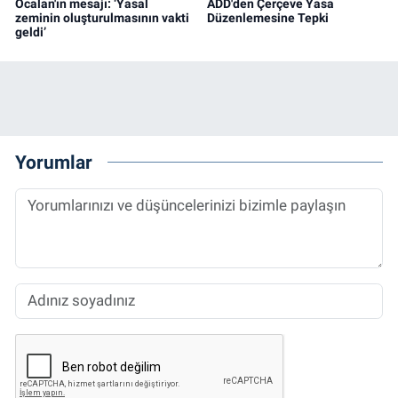
Öcalan'ın mesajı: ‘Yasal
ADD'den Çerçeve Yasa
zeminin oluşturulmasının vakti
Düzenlemesine Tepki
geldi’
Yorumlar