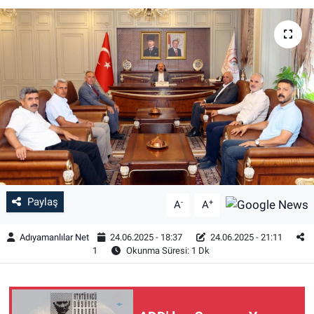
Özel Haber
Kültür Sanat
Eğitim
Ekonomi
Yaşam
Paylaş
Çevre
-
+
A
A
Adıyamanlılar Net
24.06.2025 - 18:37
24.06.2025 - 21:11
BİLİM VE TEKNOLOJİ
1
Okunma Süresi: 1 Dk
Şambayat Haber