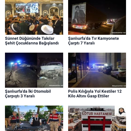
Sünnet Düğününde Takılar
Şanlıurfa'da Tır Kamyonete
Şehit Çocuklarına Bağışlandı
Çarptı 7 Yaralı
Şanlıurfa'da İki Otomobil
Polis Kılığıyla Yol Kestiler 12
Çarpıştı 3 Yaralı
Kilo Altını Gasp Ettiler