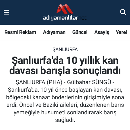
Ulusal
Nöbetçi Eczaneler
Resmi Reklam
Adıyaman
Güncel
Asayiş
Yerel
Siyaset
Hava Durumu
ŞANLIURFA
Röportajlar
Adiyaman Namaz Vakitleri
Şanlıurfa'da 10 yıllık kan
Magazin
Trafik Durumu
davası barışla sonuçlandı
Bölge Haberleri
Süper Lig Puan Durumu ve Fikstür
ŞANLIURFA (PHA) - Gülbahar SÜNGÜ -
Şanlıurfa'da, 10 yıl önce başlayan kan davası,
Gündem
Tüm Manşetler
bölgedeki kanaat önderlerinin girişimiyle sona
erdi. Öncel ve Baziki aileleri, düzenlenen barış
Asayiş
Son Dakika Haberleri
yemeğiyle husumeti sonlandırarak barış
sağladı.
Sağlık
Haber Arşivi