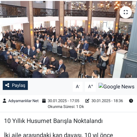
Özel Haber
Kültür Sanat
Eğitim
Ekonomi
Yaşam
Paylaş
-
+
A
A
Çevre
Adıyamanlılar Net
30.01.2025 - 17:05
30.01.2025 - 18:36
BİLİM VE TEKNOLOJİ
Okunma Süresi: 1 Dk
Şambayat Haber
10 Yıllık Husumet Barışla Noktalandı
İki aile arasındaki kan davası, 10 yıl önce