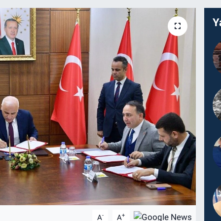
Y
-
+
A
A