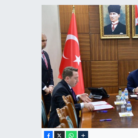
Özel Haber
Kültür Sanat
Eğitim
Ekonomi
Yaşam
Çevre
BİLİM VE TEKNOLOJİ
Şambayat Haber