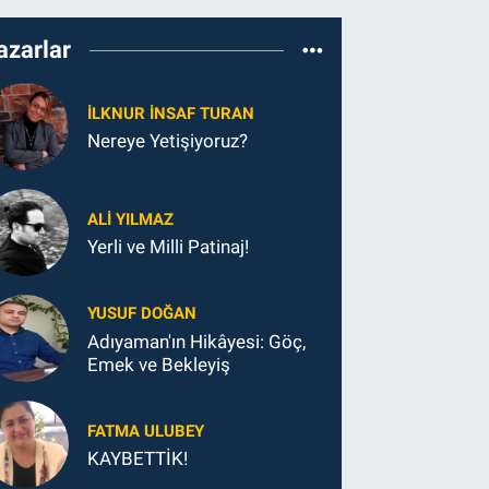
azarlar
İLKNUR İNSAF TURAN
Nereye Yetişiyoruz?
ALI YILMAZ
Yerli ve Milli Patinaj!
YUSUF DOĞAN
Adıyaman'ın Hikâyesi: Göç,
Emek ve Bekleyiş
FATMA ULUBEY
KAYBETTİK!