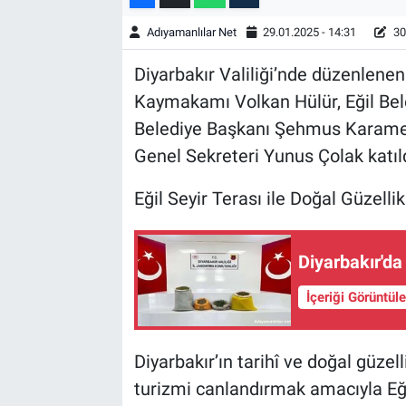
Adıyamanlılar Net
29.01.2025 - 14:31
30
Diyarbakır Valiliği’nde düzenlenen
Kaymakamı Volkan Hülür, Eğil Bel
Belediye Başkanı Şehmus Karame
Genel Sekreteri Yunus Çolak katıld
Eğil Seyir Terası ile Doğal Güzellik
Diyarbakır'da 
İçeriği Görüntül
Diyarbakır’ın tarihî ve doğal güzell
turizmi canlandırmak amacıyla Eğil