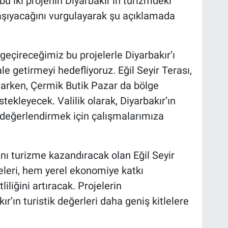
bu iki projenin Diyarbakır’ın turizmdeki
taşıyacağını vurgulayarak şu açıklamada
 geçireceğimiz bu projelerle Diyarbakır’ı
e getirmeyi hedefliyoruz. Eğil Seyir Terası,
unarken, Çermik Butik Pazar da bölge
stekleyecek. Valilik olarak, Diyarbakır’ın
e değerlendirmek için çalışmalarımıza
ını turizme kazandıracak olan Eğil Seyir
eleri, hem yerel ekonomiye katkı
liğini artıracak. Projelerin
r’ın turistik değerleri daha geniş kitlelere