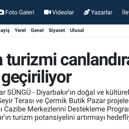
Foto Galeri
Videolar
Yazarlar
İl
ayiş
Yerel
Genel
Siyaset
Ulusal
 turizmi canlandır
geçiriliyor
SÜNGÜ - Diyarbakır’ın doğal ve kültürel 
yir Terası ve Çermik Butik Pazar projele
ığı Cazibe Merkezlerini Destekleme Prog
ır’ın turizm potansiyelini artırmayı hedefli