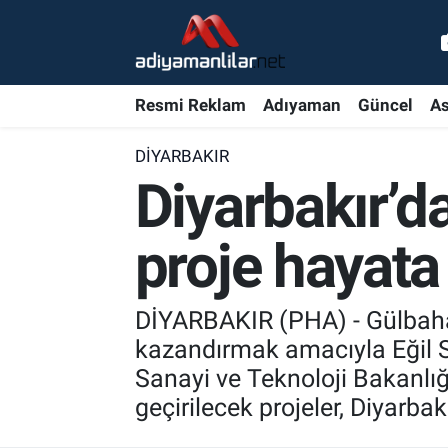
Ulusal
Nöbetçi Eczaneler
Resmi Reklam
Adıyaman
Güncel
As
Siyaset
Hava Durumu
DIYARBAKIR
Röportajlar
Adiyaman Namaz Vakitleri
Diyarbakır’da
Magazin
Trafik Durumu
proje hayata 
Bölge Haberleri
Süper Lig Puan Durumu ve Fikstür
DİYARBAKIR (PHA) - Gülbahar 
Gündem
Tüm Manşetler
kazandırmak amacıyla Eğil Se
Sanayi ve Teknoloji Bakanl
Asayiş
Son Dakika Haberleri
geçirilecek projeler, Diyarbak
Sağlık
Haber Arşivi