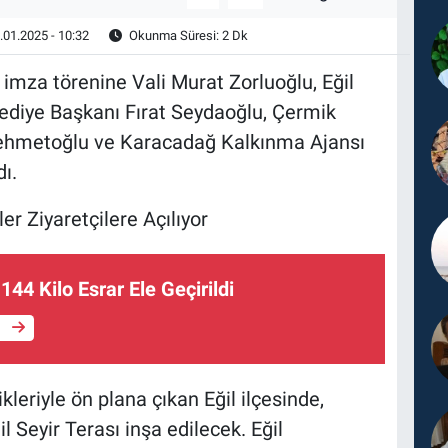
.01.2025 - 10:32
Okunma Süresi: 2 Dk
 imza törenine Vali Murat Zorluoğlu, Eğil
ediye Başkanı Fırat Seydaoğlu, Çermik
hmetoğlu ve Karacadağ Kalkınma Ajansı
ı.
ler Ziyaretçilere Açılıyor
144 Kilo Esrar Ele Geçirildi
e
ikleriyle ön plana çıkan Eğil ilçesinde,
 Seyir Terası inşa edilecek. Eğil