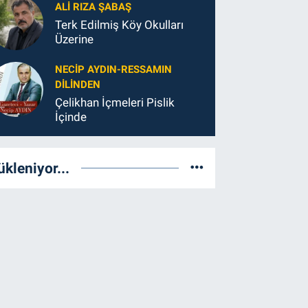
ALI RIZA ŞABAŞ
Terk Edilmiş Köy Okulları
Üzerine
NECIP AYDIN-RESSAMIN
DILINDEN
Çelikhan İçmeleri Pislik
İçinde
ükleniyor...