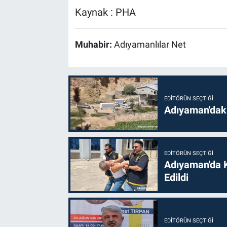
Kaynak : PHA
Muhabir:
Adıyamanlılar Net
EDITÖRÜN SEÇTIĞI
Adıyaman'daki
EDITÖRÜN SEÇTIĞI
Adıyaman'da 
Edildi
EDITÖRÜN SEÇTIĞI