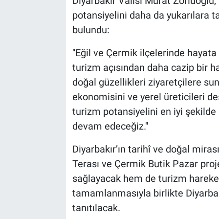
Diyarbakır Valisi Murat Zorluoğlu, 
potansiyelini daha da yukarılara 
bulundu:
"Eğil ve Çermik ilçelerinde hayata
turizm açısından daha cazip bir hal
doğal güzellikleri ziyaretçilere s
ekonomisini ve yerel üreticileri de
turizm potansiyelini en iyi şekild
devam edeceğiz."
Diyarbakır’ın tarihî ve doğal miras
Terası ve Çermik Butik Pazar proj
sağlayacak hem de turizm hareketli
tamamlanmasıyla birlikte Diyarbakı
tanıtılacak.