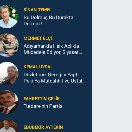
SINAN TEMEL
Bu Dolmuş Bu Durakta
Durmaz!
MEHMET ELÇI
Adıyaman'da Halk Açlıkla
Mücadele Ediyor, Siyaset
Koltukla...
KEMAL UYSAL
Devletimiz Gereğini Yaptı…
Peki Ya Müteahhit ve Ustalar
Ne Yaptı?
FAHRETTIN ÇELİK
Tutdere'nin Partisi
EBUBEKIR AYTEKIN