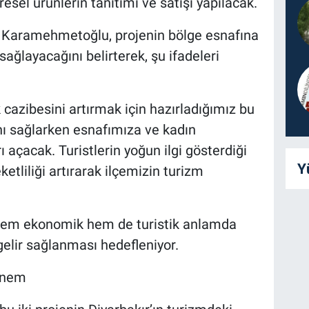
resel ürünlerin tanıtımı ve satışı yapılacak.
Karamehmetoğlu, projenin bölge esnafına
sağlayacağını belirterek, şu ifadeleri
 cazibesini artırmak için hazırladığımız bu
ını sağlarken esnafımıza ve kadın
ı açacak. Turistlerin yoğun ilgi gösterdiği
Y
tliliği artırarak ilçemizin turizm
i hem ekonomik hem de turistik anlamda
 gelir sağlanması hedefleniyor.
Dönem