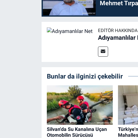
Mehmet Tırpan
EDITÖR HAKKINDA
Adıyamanlılar
Bunlar da ilginizi çekebilir
Silvan'da Su Kanalına Uçan
Türkiye'n
Otomobilin Sürücüsü
Mahalle