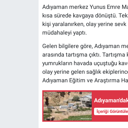
Adıyaman merkez Yunus Emre Mahal
kısa sürede kavgaya dönüştü. Tek
kişi yaralanırken, olay yerine sevk e
müdahaleyi yaptı.
Gelen bilgilere göre, Adıyaman m
arasında tartışma çıktı. Tartışm
yumrukların havada uçuştuğu kavgad
olay yerine gelen sağlık ekiplerin
Adıyaman Eğitim ve Araştırma Hast
Adıyaman'dak
İçeriği Görüntül