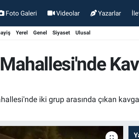
Foto Galeri
Videolar
Yazarlar
İl
ayiş
Yerel
Genel
Siyaset
Ulusal
Mahallesi'nde Kavg
llesi'nde iki grup arasında çıkan kavgad
Y