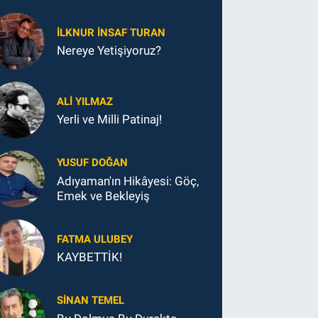
İLKNUR İNSAF TURAN
Nereye Yetişiyoruz?
ALI YILMAZ
Yerli ve Milli Patinaj!
YUSUF DOĞAN
Adıyaman'ın Hikâyesi: Göç,
Emek ve Bekleyiş
FATMA ULUBEY
KAYBETTİK!
SINAN TEMEL