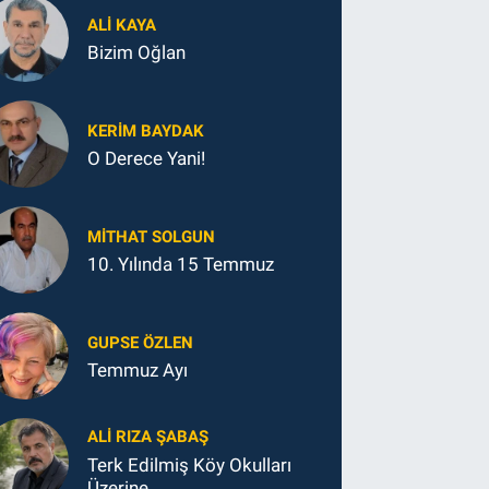
ALI KAYA
Bizim Oğlan
KERIM BAYDAK
O Derece Yani!
MITHAT SOLGUN
10. Yılında 15 Temmuz
GUPSE ÖZLEN
Temmuz Ayı
ALI RIZA ŞABAŞ
Terk Edilmiş Köy Okulları
Üzerine