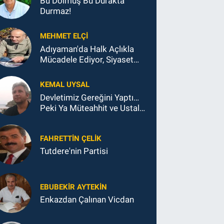
Bu Dolmuş Bu Durakta
Durmaz!
MEHMET ELÇI
Adıyaman'da Halk Açlıkla
Mücadele Ediyor, Siyaset
Koltukla...
KEMAL UYSAL
Devletimiz Gereğini Yaptı…
Peki Ya Müteahhit ve Ustalar
Ne Yaptı?
FAHRETTIN ÇELİK
Tutdere'nin Partisi
EBUBEKIR AYTEKIN
Enkazdan Çalınan Vicdan