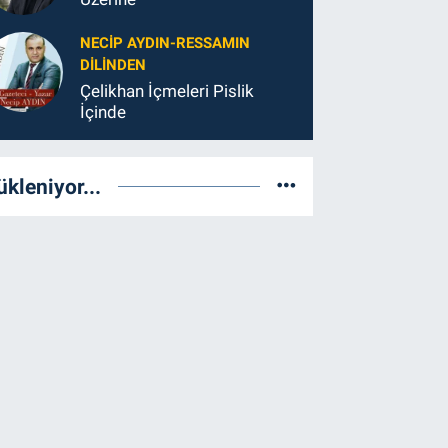
NECIP AYDIN-RESSAMIN
DILINDEN
Çelikhan İçmeleri Pislik
İçinde
ükleniyor...