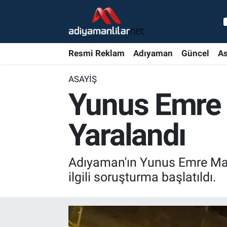
Ulusal
Nöbetçi Eczaneler
Resmi Reklam
Adıyaman
Güncel
As
Siyaset
Hava Durumu
ASAYIŞ
Röportajlar
Adiyaman Namaz Vakitleri
Yunus Emre 
Magazin
Trafik Durumu
Yaralandı
Bölge Haberleri
Süper Lig Puan Durumu ve Fikstür
Adıyaman'ın Yunus Emre Maha
Gündem
Tüm Manşetler
ilgili soruşturma başlatıldı.
Asayiş
Son Dakika Haberleri
Sağlık
Haber Arşivi