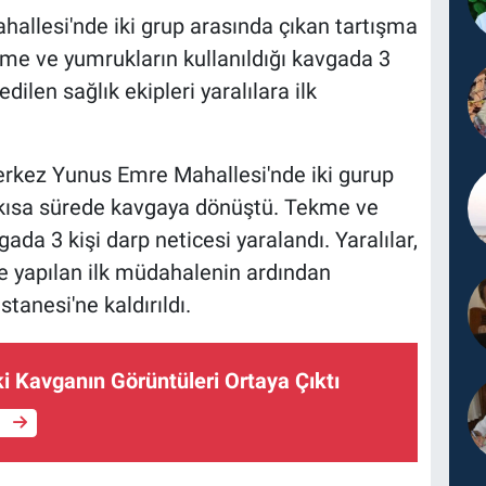
lesi'nde iki grup arasında çıkan tartışma
me ve yumrukların kullanıldığı kavgada 3
dilen sağlık ekipleri yaralılara ilk
erkez Yunus Emre Mahallesi'nde iki gurup
a kısa sürede kavgaya dönüştü. Tekme ve
a 3 kişi darp neticesi yaralandı. Yaralılar,
ce yapılan ilk müdahalenin ardından
anesi'ne kaldırıldı.
i Kavganın Görüntüleri Ortaya Çıktı
e