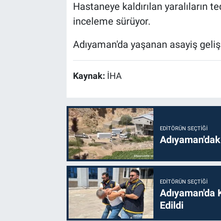
Hastaneye kaldırılan yaralıların teda
inceleme sürüyor.
Adıyaman'da yaşanan asayiş gelişm
Kaynak:
İHA
EDITÖRÜN SEÇTIĞI
Adıyaman'daki
EDITÖRÜN SEÇTIĞI
Adıyaman'da 
Edildi