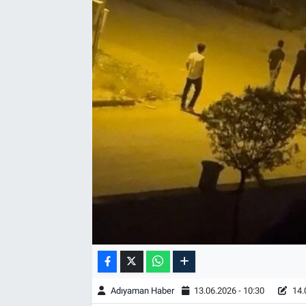
Özel Haber
Kültür Sanat
Eğitim
Ekonomi
Yaşam
Çevre
BİLİM VE TEKNOLOJİ
Şambayat Haber
Adıyaman Haber
13.06.2026 - 10:30
14.