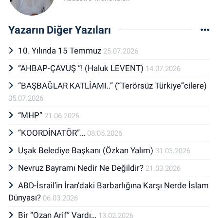
Yazarın Diğer Yazıları
10. Yılında 15 Temmuz
25.07.2026
“AHBAP-ÇAVUŞ “! (Haluk LEVENT)
14.07.2026
“BAŞBAĞLAR KATLİAMI..” (“Terörsüz Türkiye”cilere)
05.07.2026
“MHP”
21.06.2026
“KOORDİNATÖR”…
08.05.2026
Uşak Belediye Başkanı (Özkan Yalım)
31.03.2026
Nevruz Bayramı Nedir Ne Değildir?
21.03.2026
ABD-İsrail’in İran’daki Barbarlığına Karşı Nerde İslam
Dünyası?
06.03.2026
Bir “Ozan Arif” Vardı…
13.02.2026