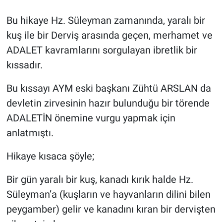
Özel Haber
Bu hikaye Hz. Süleyman zamanında, yaralı bir
kuş ile bir Derviş arasında geçen, merhamet ve
Kültür Sanat
ADALET kavramlarını sorgulayan ibretlik bir
kıssadır.
Eğitim
Bu kıssayı AYM eski başkanı Zühtü ARSLAN da
Ekonomi
devletin zirvesinin hazır bulunduğu bir törende
ADALETİN önemine vurgu yapmak için
Yaşam
anlatmıştı.
Çevre
Hikaye kısaca şöyle;
BİLİM VE TEKNOLOJİ
Bir gün yaralı bir kuş, kanadı kırık halde Hz.
Süleyman’a (kuşların ve hayvanların dilini bilen
Şambayat Haber
peygamber) gelir ve kanadını kıran bir dervişten