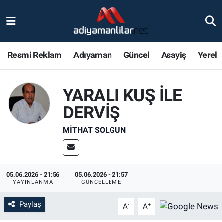
Ulusal
Nöbetçi Eczaneler
Resmi Reklam
Adıyaman
Güncel
Asayiş
Yerel
Siyaset
Hava Durumu
Röportajlar
Adiyaman Namaz Vakitleri
YARALI KUŞ İLE
DERVİŞ
Magazin
Trafik Durumu
MITHAT SOLGUN
Bölge Haberleri
Süper Lig Puan Durumu ve Fikstür
Gündem
Tüm Manşetler
05.06.2026 - 21:56
05.06.2026 - 21:57
YAYINLANMA
GÜNCELLEME
Asayiş
Son Dakika Haberleri
Paylaş
-
+
A
A
Sağlık
Haber Arşivi