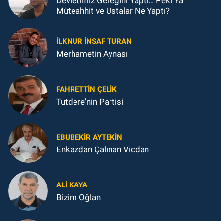
Devletimiz Gereğini Yaptı… Peki Ya
Müteahhit ve Ustalar Ne Yaptı?
İLKNUR İNSAF TURAN
Merhametin Aynası
FAHRETTIN ÇELİK
Tutdere'nin Partisi
EBUBEKIR AYTEKIN
Enkazdan Çalınan Vicdan
ALI KAYA
Bizim Oğlan