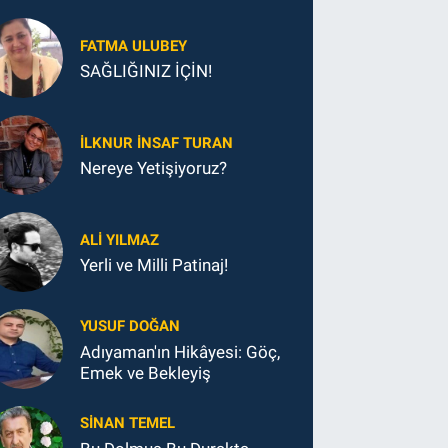
FATMA ULUBEY
SAĞLIĞINIZ İÇİN!
İLKNUR İNSAF TURAN
Nereye Yetişiyoruz?
ALI YILMAZ
Yerli ve Milli Patinaj!
YUSUF DOĞAN
Adıyaman'ın Hikâyesi: Göç,
Emek ve Bekleyiş
SINAN TEMEL