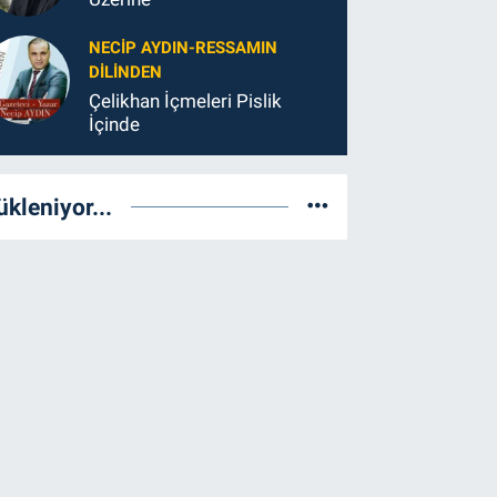
NECIP AYDIN-RESSAMIN
DILINDEN
Çelikhan İçmeleri Pislik
İçinde
ükleniyor...