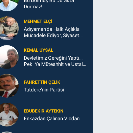
Bu Dolmuş Bu Durakta
Durmaz!
MEHMET ELÇI
Adıyaman'da Halk Açlıkla
Mücadele Ediyor, Siyaset
Koltukla...
KEMAL UYSAL
Devletimiz Gereğini Yaptı…
Peki Ya Müteahhit ve Ustalar
Ne Yaptı?
FAHRETTIN ÇELİK
Tutdere'nin Partisi
EBUBEKIR AYTEKIN
Enkazdan Çalınan Vicdan