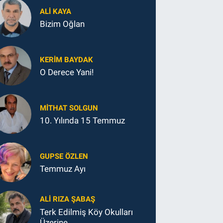
ALI KAYA
Bizim Oğlan
KERIM BAYDAK
O Derece Yani!
MITHAT SOLGUN
10. Yılında 15 Temmuz
GUPSE ÖZLEN
Temmuz Ayı
ALI RIZA ŞABAŞ
Terk Edilmiş Köy Okulları
Üzerine