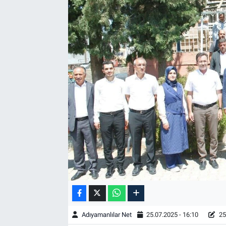
Özel Haber
Kültür Sanat
Eğitim
Ekonomi
Yaşam
Çevre
BİLİM VE TEKNOLOJİ
Şambayat Haber
Adıyamanlılar Net
25.07.2025 - 16:10
25