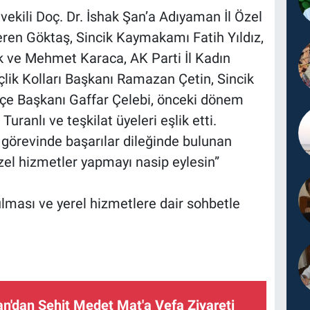
ekili Doç. Dr. İshak Şan’a Adıyaman İl Özel
eren Göktaş, Sincik Kaymakamı Fatih Yıldız,
ık ve Mehmet Karaca, AK Parti İl Kadın
nçlik Kolları Başkanı Ramazan Çetin, Sincik
İlçe Başkanı Gaffar Çelebi, önceki dönem
ranlı ve teşkilat üyeleri eşlik etti.
 görevinde başarılar dileğinde bulunan
zel hizmetler yapmayı nasip eylesin”
unulması ve yerel hizmetlere dair sohbetle
an'dan Şehit Medet Mat'a Vefa Ziyareti