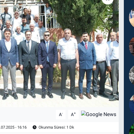
-
+
A
A
.07.2025 - 16:16
Okunma Süresi: 1 Dk