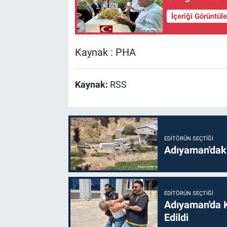
İçeriği Görüntül
Kaynak : PHA
Kaynak:
RSS
EDITÖRÜN SEÇTIĞI
Adıyaman'daki
EDITÖRÜN SEÇTIĞI
Adıyaman'da 
Edildi