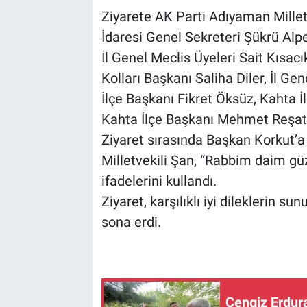
Ziyarete AK Parti Adıyaman Milletv
İdaresi Genel Sekreteri Şükrü Alp
İl Genel Meclis Üyeleri Sait Kısac
Kolları Başkanı Saliha Diler, İl Ge
İlçe Başkanı Fikret Öksüz, Kahta 
Kahta İlçe Başkanı Mehmet Reşat Tu
Ziyaret sırasında Başkan Korkut’a
Milletvekili Şan, “Rabbim daim gü
ifadelerini kullandı.
Ziyaret, karşılıklı iyi dileklerin s
sona erdi.
Cengiz Erdur