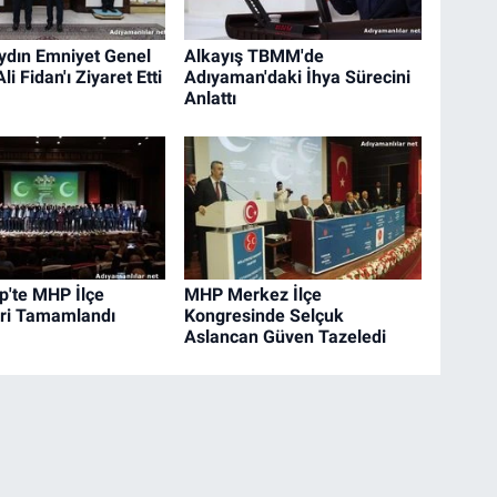
dın Emniyet Genel
Alkayış TBMM'de
i Fidan'ı Ziyaret Etti
Adıyaman'daki İhya Sürecini
Anlattı
p'te MHP İlçe
MHP Merkez İlçe
ri Tamamlandı
Kongresinde Selçuk
Aslancan Güven Tazeledi