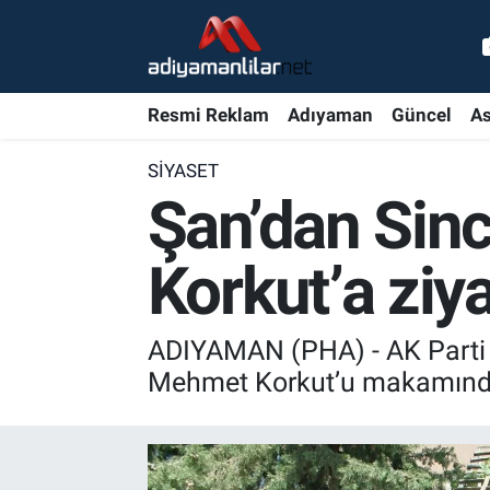
Ulusal
Nöbetçi Eczaneler
Resmi Reklam
Adıyaman
Güncel
As
Siyaset
Hava Durumu
SIYASET
Röportajlar
Adiyaman Namaz Vakitleri
Şan’dan Sin
Magazin
Trafik Durumu
Korkut’a ziya
Bölge Haberleri
Süper Lig Puan Durumu ve Fikstür
ADIYAMAN (PHA) - AK Parti A
Gündem
Tüm Manşetler
Mehmet Korkut’u makamında 
Asayiş
Son Dakika Haberleri
Sağlık
Haber Arşivi