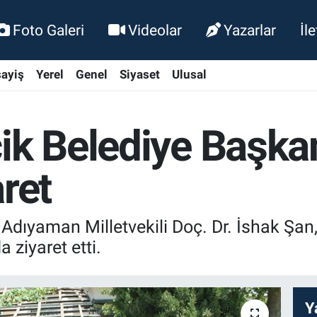
Foto Galeri
Videolar
Yazarlar
İl
ayiş
Yerel
Genel
Siyaset
Ulusal
cik Belediye Başk
ret
dıyaman Milletvekili Doç. Dr. İshak Şan,
ziyaret etti.
Y