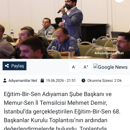
Özel Haber
Kültür Sanat
Eğitim
Ekonomi
Paylaş
-
+
A
A
Yaşam
Adıyamanlılar Net
19.06.2026 - 21:51
Okunma Süresi: 2 Dk
Çevre
Eğitim-Bir-Sen Adıyaman Şube Başkanı ve
BİLİM VE TEKNOLOJİ
Memur-Sen İl Temsilcisi Mehmet Demir,
İstanbul’da gerçekleştirilen Eğitim-Bir-Sen 68.
Şambayat Haber
Başkanlar Kurulu Toplantısı’nın ardından
değerlendirmelerde bulundu. Toplantıda