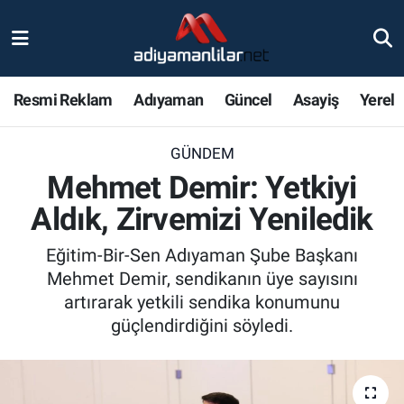
Ulusal
Nöbetçi Eczaneler
Resmi Reklam
Adıyaman
Güncel
Asayiş
Yerel
Siyaset
Hava Durumu
GÜNDEM
Röportajlar
Adiyaman Namaz Vakitleri
Mehmet Demir: Yetkiyi
Magazin
Trafik Durumu
Aldık, Zirvemizi Yeniledik
Bölge Haberleri
Süper Lig Puan Durumu ve Fikstür
Eğitim-Bir-Sen Adıyaman Şube Başkanı
Mehmet Demir, sendikanın üye sayısını
Gündem
Tüm Manşetler
artırarak yetkili sendika konumunu
güçlendirdiğini söyledi.
Asayiş
Son Dakika Haberleri
Sağlık
Haber Arşivi