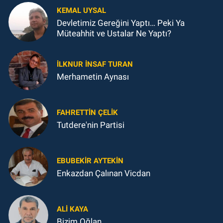
KEMAL UYSAL
Devletimiz Gereğini Yaptı… Peki Ya
Müteahhit ve Ustalar Ne Yaptı?
İLKNUR İNSAF TURAN
Merhametin Aynası
FAHRETTIN ÇELİK
Tutdere'nin Partisi
EBUBEKIR AYTEKIN
Enkazdan Çalınan Vicdan
ALI KAYA
Bizim Oğlan