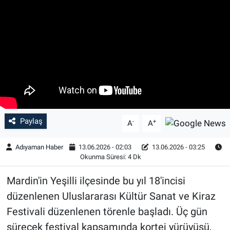
Özel Haber
Kültür Sanat
Eğitim
Ekonomi
Paylaş
-
+
Yaşam
A
A
Adıyaman Haber
13.06.2026 - 02:03
13.06.2026 - 03:25
Çevre
Okunma Süresi: 4 Dk
BİLİM VE TEKNOLOJİ
Mardin'in Yeşilli ilçesinde bu yıl 18'incisi
düzenlenen Uluslararası Kültür Sanat ve Kiraz
Şambayat Haber
Festivali düzenlenen törenle başladı. Üç gün
sürecek festival kapsamında kortej yürüyüşü,