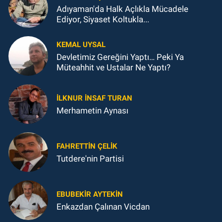
Adıyaman'da Halk Açlıkla Mücadele
Ediyor, Siyaset Koltukla...
KEMAL UYSAL
Devletimiz Gereğini Yaptı… Peki Ya
Müteahhit ve Ustalar Ne Yaptı?
İLKNUR İNSAF TURAN
Merhametin Aynası
FAHRETTIN ÇELİK
Tutdere'nin Partisi
EBUBEKIR AYTEKIN
Enkazdan Çalınan Vicdan