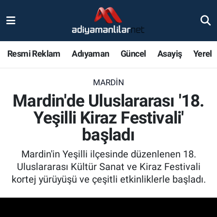
Ulusal
Nöbetçi Eczaneler
Resmi Reklam
Adıyaman
Güncel
Asayiş
Yerel
Siyaset
Hava Durumu
MARDIN
Röportajlar
Adiyaman Namaz Vakitleri
Mardin'de Uluslararası '18.
Magazin
Trafik Durumu
Yeşilli Kiraz Festivali'
başladı
Bölge Haberleri
Süper Lig Puan Durumu ve Fikstür
Mardin'in Yeşilli ilçesinde düzenlenen 18.
Gündem
Tüm Manşetler
Uluslararası Kültür Sanat ve Kiraz Festivali
kortej yürüyüşü ve çeşitli etkinliklerle başladı.
Asayiş
Son Dakika Haberleri
Sağlık
Haber Arşivi