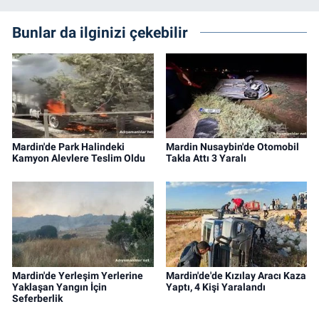
Bunlar da ilginizi çekebilir
Mardin'de Park Halindeki
Mardin Nusaybin'de Otomobil
Kamyon Alevlere Teslim Oldu
Takla Attı 3 Yaralı
Mardin'de Yerleşim Yerlerine
Mardin'de'de Kızılay Aracı Kaza
Yaklaşan Yangın İçin
Yaptı, 4 Kişi Yaralandı
Seferberlik