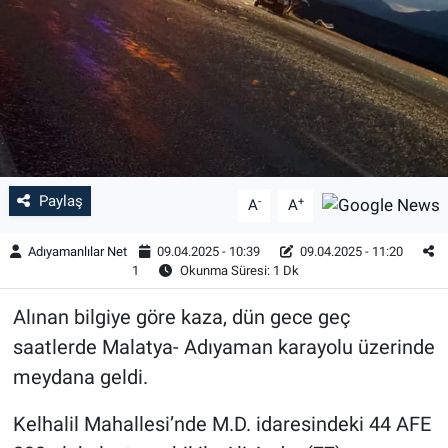
Özel Haber
Kültür Sanat
Eğitim
Ekonomi
Paylaş
-
+
A
A
Yaşam
Adıyamanlılar Net
09.04.2025 - 10:39
09.04.2025 - 11:20
1
Okunma Süresi: 1 Dk
Çevre
Alınan bilgiye göre kaza, dün gece geç
BİLİM VE TEKNOLOJİ
saatlerde Malatya- Adıyaman karayolu üzerinde
meydana geldi.
Şambayat Haber
Kelhalil Mahallesi’nde M.D. idaresindeki 44 AFE