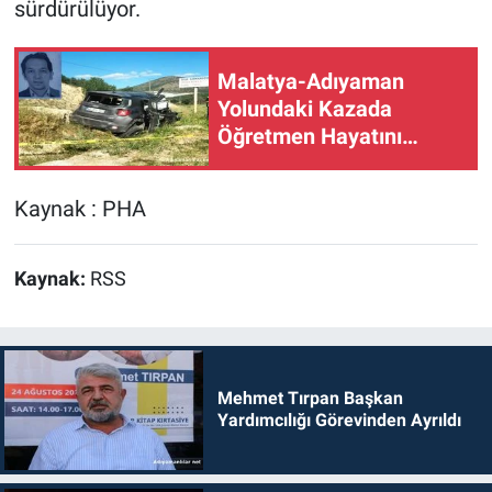
sürdürülüyor.
Malatya-Adıyaman
Yolundaki Kazada
Öğretmen Hayatını
Kaybetti
Kaynak : PHA
Kaynak:
RSS
Mehmet Tırpan Başkan
Yardımcılığı Görevinden Ayrıldı