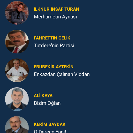
İLKNUR İNSAF TURAN
Merhametin Aynası
FAHRETTIN ÇELİK
Tutdere'nin Partisi
EBUBEKIR AYTEKIN
Enkazdan Çalınan Vicdan
ALI KAYA
Bizim Oğlan
KERIM BAYDAK
O Derece Yani!