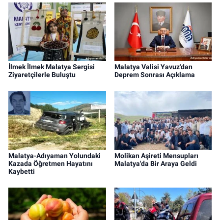
İlmek İlmek Malatya Sergisi
Malatya Valisi Yavuz'dan
Ziyaretçilerle Buluştu
Deprem Sonrası Açıklama
Malatya-Adıyaman Yolundaki
Molikan Aşireti Mensupları
Kazada Öğretmen Hayatını
Malatya'da Bir Araya Geldi
Kaybetti