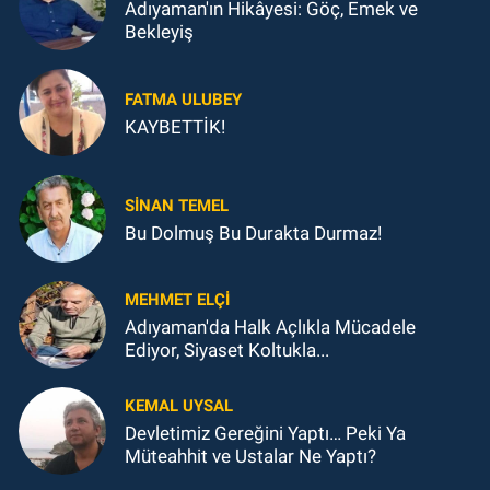
Adıyaman'ın Hikâyesi: Göç, Emek ve
Bekleyiş
FATMA ULUBEY
KAYBETTİK!
SINAN TEMEL
Bu Dolmuş Bu Durakta Durmaz!
MEHMET ELÇI
Adıyaman'da Halk Açlıkla Mücadele
Ediyor, Siyaset Koltukla...
KEMAL UYSAL
Devletimiz Gereğini Yaptı… Peki Ya
Müteahhit ve Ustalar Ne Yaptı?