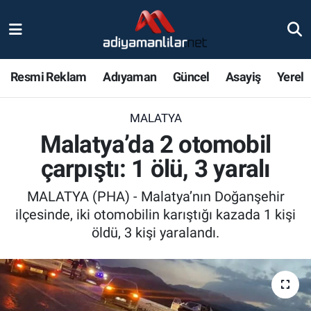
Ulusal
Nöbetçi Eczaneler
Resmi Reklam
Adıyaman
Güncel
Asayiş
Yerel
Siyaset
Hava Durumu
MALATYA
Röportajlar
Adiyaman Namaz Vakitleri
Malatya’da 2 otomobil
Magazin
Trafik Durumu
çarpıştı: 1 ölü, 3 yaralı
Bölge Haberleri
Süper Lig Puan Durumu ve Fikstür
MALATYA (PHA) - Malatya’nın Doğanşehir
ilçesinde, iki otomobilin karıştığı kazada 1 kişi
Gündem
Tüm Manşetler
öldü, 3 kişi yaralandı.
Asayiş
Son Dakika Haberleri
Sağlık
Haber Arşivi