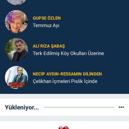
GUPSE ÖZLEN
Temmuz Ayı
ALI RIZA ŞABAŞ
Terk Edilmiş Köy Okulları Üzerine
NECIP AYDIN-RESSAMIN DILINDEN
Çelikhan İçmeleri Pislik İçinde
Yükleniyor...