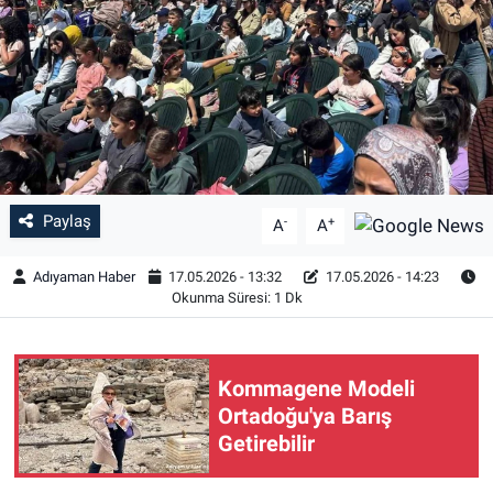
Özel Haber
Kültür Sanat
Eğitim
Ekonomi
Paylaş
-
+
A
A
Yaşam
Adıyaman Haber
17.05.2026 - 13:32
17.05.2026 - 14:23
Okunma Süresi: 1 Dk
Çevre
BİLİM VE TEKNOLOJİ
Kommagene Modeli
Ortadoğu'ya Barış
Şambayat Haber
Getirebilir