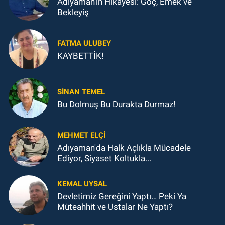
Adıyaman'ın Hikâyesi: Göç, Emek ve
Bekleyiş
FATMA ULUBEY
KAYBETTİK!
SINAN TEMEL
Bu Dolmuş Bu Durakta Durmaz!
MEHMET ELÇI
Adıyaman'da Halk Açlıkla Mücadele
Ediyor, Siyaset Koltukla...
KEMAL UYSAL
Devletimiz Gereğini Yaptı… Peki Ya
Müteahhit ve Ustalar Ne Yaptı?