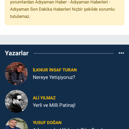
yorumlardan Adıyaman Haber - Adıyaman Haberleri -
Adıyaman Son Dakika Haberleri hiçbir şekilde sorumlu
tutulamaz.
Yazarlar
İLKNUR İNSAF TURAN
Nereye Yetişiyoruz?
ALI YILMAZ
Yerli ve Milli Patinaj!
YUSUF DOĞAN