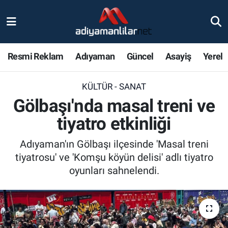
Ulusal
Nöbetçi Eczaneler
Resmi Reklam
Adıyaman
Güncel
Asayiş
Yerel
Siyaset
Hava Durumu
KÜLTÜR - SANAT
Röportajlar
Adiyaman Namaz Vakitleri
Gölbaşı'nda masal treni ve
Magazin
Trafik Durumu
tiyatro etkinliği
Bölge Haberleri
Süper Lig Puan Durumu ve Fikstür
Adıyaman'ın Gölbaşı ilçesinde 'Masal treni
tiyatrosu' ve 'Komşu köyün delisi' adlı tiyatro
Gündem
Tüm Manşetler
oyunları sahnelendi.
Asayiş
Son Dakika Haberleri
Sağlık
Haber Arşivi