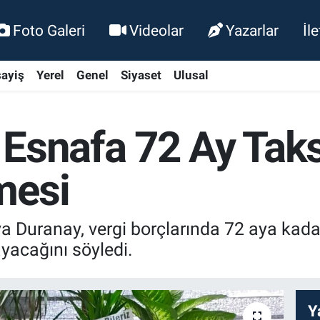
Foto Galeri
Videolar
Yazarlar
İl
ayiş
Yerel
Genel
Siyaset
Ulusal
Esnafa 72 Ay Taks
mesi
Duranay, vergi borçlarında 72 aya kadar
yacağını söyledi.
Y