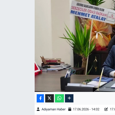
Özel Haber
Kültür Sanat
Eğitim
Ekonomi
Yaşam
Çevre
BİLİM VE TEKNOLOJİ
Şambayat Haber
Adıyaman Haber
17.06.2026 - 14:02
17.