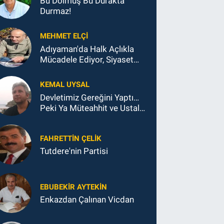
Bu Dolmuş Bu Durakta
Durmaz!
MEHMET ELÇI
Adıyaman'da Halk Açlıkla
Mücadele Ediyor, Siyaset
Koltukla...
KEMAL UYSAL
Devletimiz Gereğini Yaptı…
Peki Ya Müteahhit ve Ustalar
Ne Yaptı?
FAHRETTIN ÇELİK
Tutdere'nin Partisi
EBUBEKIR AYTEKIN
Enkazdan Çalınan Vicdan