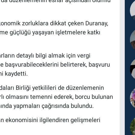
rda düzenlemenin esnaf açısından olumlu
konomik zorluklara dikkat çeken Duranay,
me güçlüğü yaşayan işletmelere katkı
arın detaylı bilgi almak için vergi
e başvurabileceklerini belirterek, başvuru
i kaydetti.
arı Birliği yetkilileri de düzenlemenin
rlı olmasını temenni ederek, borcu bulunan
nında yapmaları çağrısında bulundu.
 ekonomisini ilgilendiren gelişmeleri