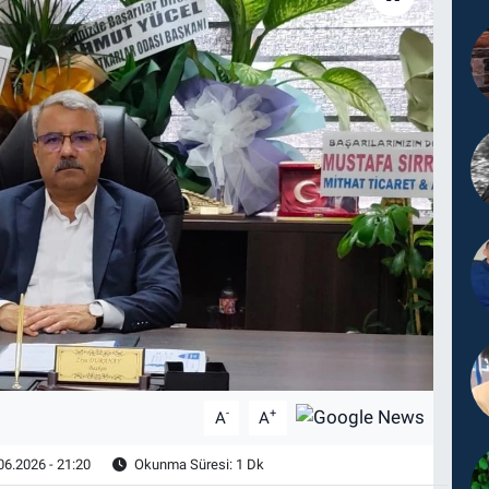
-
+
A
A
06.2026 - 21:20
Okunma Süresi: 1 Dk