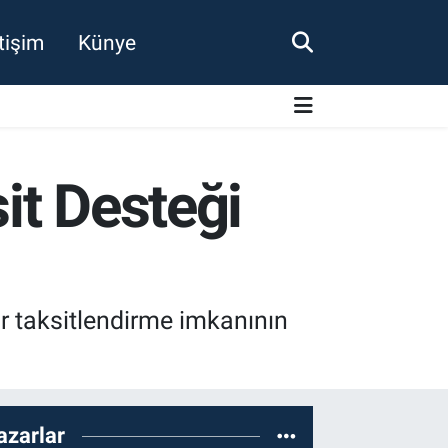
etişim
Künye
it Desteği
 taksitlendirme imkanının
azarlar