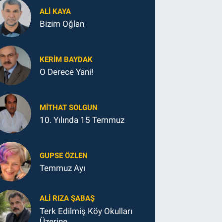
ALI KAYA
Bizim Oğlan
KERIM BAYDAK
O Derece Yani!
MITHAT SOLGUN
10. Yılında 15 Temmuz
GUPSE ÖZLEN
Temmuz Ayı
ALI RIZA ŞABAŞ
Terk Edilmiş Köy Okulları
Üzerine