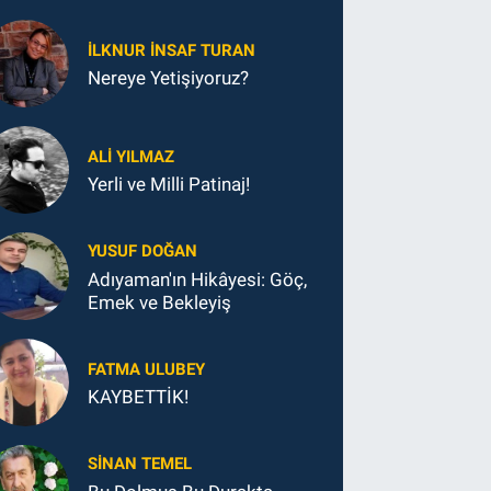
İLKNUR İNSAF TURAN
Nereye Yetişiyoruz?
ALI YILMAZ
Yerli ve Milli Patinaj!
YUSUF DOĞAN
Adıyaman'ın Hikâyesi: Göç,
Emek ve Bekleyiş
FATMA ULUBEY
KAYBETTİK!
SINAN TEMEL