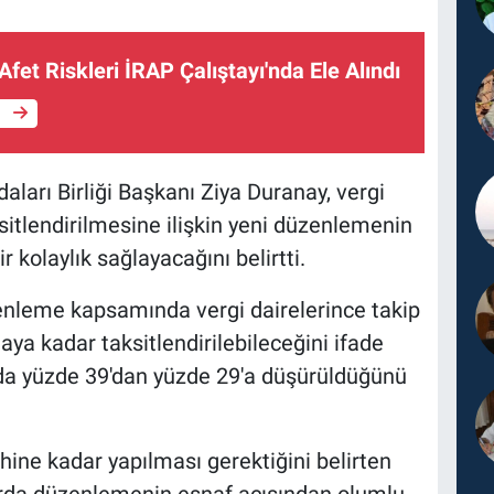
fet Riskleri İRAP Çalıştayı'nda Ele Alındı
e
ları Birliği Başkanı Ziya Duranay, vergi
ksitlendirilmesine ilişkin yeni düzenlemenin
r kolaylık sağlayacağını belirtti.
nleme kapsamında vergi dairelerince takip
aya kadar taksitlendirilebileceğini ifade
n da yüzde 39'dan yüzde 29'a düşürüldüğünü
hine kadar yapılması gerektiğini belirten