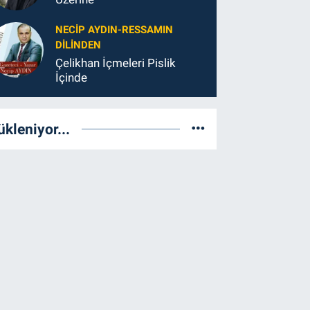
NECIP AYDIN-RESSAMIN
DILINDEN
Çelikhan İçmeleri Pislik
İçinde
ükleniyor...