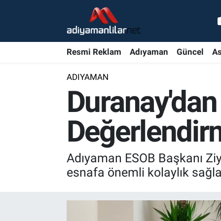
Ulusal
Nöbetçi Eczaneler
Resmi Reklam
Adıyaman
Güncel
As
Siyaset
Hava Durumu
ADIYAMAN
Röportajlar
Adiyaman Namaz Vakitleri
Duranay'dan 
Magazin
Trafik Durumu
Değerlendir
Bölge Haberleri
Süper Lig Puan Durumu ve Fikstür
Adıyaman ESOB Başkanı Ziya 
Gündem
Tüm Manşetler
esnafa önemli kolaylık sağla
Asayiş
Son Dakika Haberleri
Sağlık
Haber Arşivi