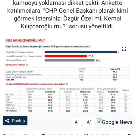
kamuoyu yoklaması dikkat çekti. Ankette
katılımcılara, “CHP Genel Başkanı olarak kimi
Özel Haber
görmek istersiniz: Özgür Özel mi, Kemal
Kılıçdaroğlu mu?” sorusu yöneltildi.
Kültür Sanat
Eğitim
Ekonomi
Yaşam
Çevre
BİLİM VE TEKNOLOJİ
Şambayat Haber
Paylaş
-
+
A
A