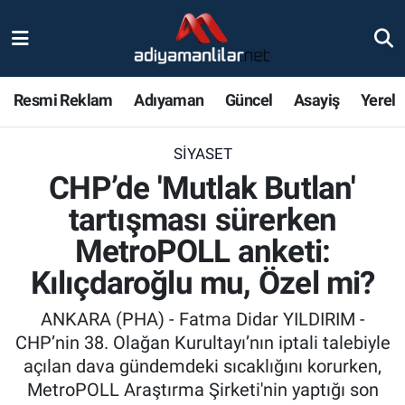
Ulusal
Nöbetçi Eczaneler
Resmi Reklam
Adıyaman
Güncel
Asayiş
Yerel
Siyaset
Hava Durumu
SIYASET
Röportajlar
Adiyaman Namaz Vakitleri
CHP’de 'Mutlak Butlan'
Magazin
Trafik Durumu
tartışması sürerken
MetroPOLL anketi:
Bölge Haberleri
Süper Lig Puan Durumu ve Fikstür
Kılıçdaroğlu mu, Özel mi?
Gündem
Tüm Manşetler
ANKARA (PHA) - Fatma Didar YILDIRIM -
CHP’nin 38. Olağan Kurultayı’nın iptali talebiyle
Asayiş
Son Dakika Haberleri
açılan dava gündemdeki sıcaklığını korurken,
MetroPOLL Araştırma Şirketi'nin yaptığı son
Sağlık
Haber Arşivi