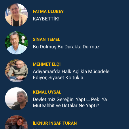
FATMA ULUBEY
KAYBETTİK!
SINAN TEMEL
Bu Dolmuş Bu Durakta Durmaz!
MEHMET ELÇI
Adıyaman'da Halk Açlıkla Mücadele
Ediyor, Siyaset Koltukla...
KEMAL UYSAL
Devletimiz Gereğini Yaptı… Peki Ya
Müteahhit ve Ustalar Ne Yaptı?
İLKNUR İNSAF TURAN