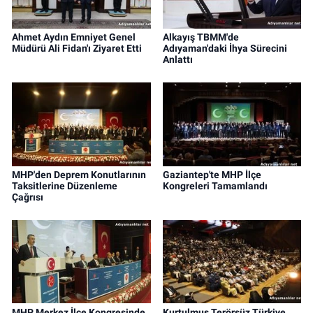
Ahmet Aydın Emniyet Genel
Alkayış TBMM'de
Müdürü Ali Fidan'ı Ziyaret Etti
Adıyaman'daki İhya Sürecini
Anlattı
MHP'den Deprem Konutlarının
Gaziantep'te MHP İlçe
Taksitlerine Düzenleme
Kongreleri Tamamlandı
Çağrısı
MHP Merkez İlçe Kongresinde
Kurtulmuş Terörsüz Türkiye