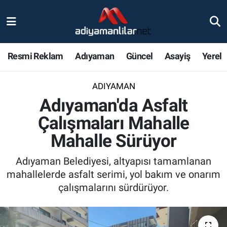
Ulusal
Nöbetçi Eczaneler
Resmi Reklam
Adıyaman
Güncel
Asayiş
Yerel
Siyaset
Hava Durumu
ADIYAMAN
Röportajlar
Adiyaman Namaz Vakitleri
Adıyaman'da Asfalt
Magazin
Trafik Durumu
Çalışmaları Mahalle
Mahalle Sürüyor
Bölge Haberleri
Süper Lig Puan Durumu ve Fikstür
Adıyaman Belediyesi, altyapısı tamamlanan
Gündem
Tüm Manşetler
mahallelerde asfalt serimi, yol bakım ve onarım
çalışmalarını sürdürüyor.
Asayiş
Son Dakika Haberleri
Sağlık
Haber Arşivi