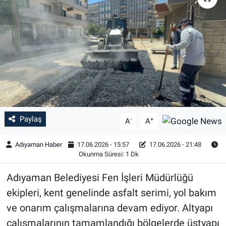
Özel Haber
Kültür Sanat
Eğitim
Ekonomi
Paylaş
-
+
Yaşam
A
A
Adıyaman Haber
17.06.2026 - 15:57
17.06.2026 - 21:48
Çevre
Okunma Süresi: 1 Dk
BİLİM VE TEKNOLOJİ
Adıyaman Belediyesi Fen İşleri Müdürlüğü
ekipleri, kent genelinde asfalt serimi, yol bakım
Şambayat Haber
ve onarım çalışmalarına devam ediyor. Altyapı
çalışmalarının tamamlandığı bölgelerde üstyapı