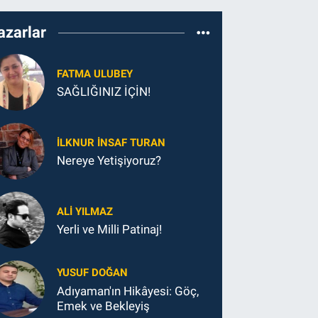
azarlar
FATMA ULUBEY
SAĞLIĞINIZ İÇİN!
İLKNUR İNSAF TURAN
Nereye Yetişiyoruz?
ALI YILMAZ
Yerli ve Milli Patinaj!
YUSUF DOĞAN
Adıyaman'ın Hikâyesi: Göç,
Emek ve Bekleyiş