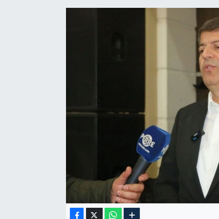
Özel Haber
Kültür Sanat
Eğitim
Ekonomi
Yaşam
Çevre
BİLİM VE TEKNOLOJİ
Şambayat Haber