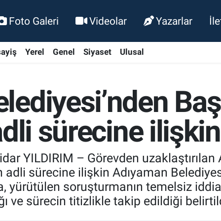
Foto Galeri
Videolar
Yazarlar
İl
ayiş
Yerel
Genel
Siyaset
Ulusal
lediyesi’nden Ba
dli sürecine ilişki
ar YILDIRIM – Görevden uzaklaştırılan
dli sürecine ilişkin Adıyaman Belediyesi t
, yürütülen soruşturmanın temelsiz iddia
 ve sürecin titizlikle takip edildiği belirtil