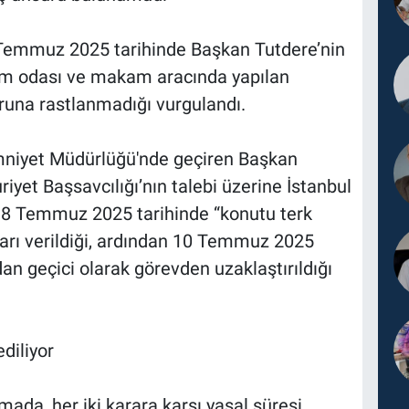
 Temmuz 2025 tarihinde Başkan Tutdere’nin
am odası ve makam aracında yapılan
runa rastlanmadığı vurgulandı.
Emniyet Müdürlüğü'nde geçiren Başkan
yet Başsavcılığı’nın talebi üzerine İstanbul
n 8 Temmuz 2025 tarihinde “konutu terk
arı verildiği, ardından 10 Temmuz 2025
ndan geçici olarak görevden uzaklaştırıldığı
ediliyor
mada, her iki karara karşı yasal süresi