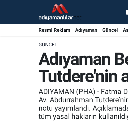
Ulusal
Nöbetçi Eczaneler
Resmi Reklam
Adıyaman
Güncel
As
Siyaset
Hava Durumu
GÜNCEL
Röportajlar
Adiyaman Namaz Vakitleri
Adıyaman Be
Magazin
Trafik Durumu
Tutdere'nin a
Bölge Haberleri
Süper Lig Puan Durumu ve Fikstür
ADIYAMAN (PHA) - Fatma Did
Gündem
Tüm Manşetler
Av. Abdurrahman Tutdere’nin a
notu yayımlandı. Açıklamada
Asayiş
Son Dakika Haberleri
tüm yasal hakların kullanıldığı
Sağlık
Haber Arşivi