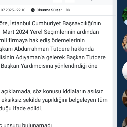
.07.2025 - 22:10
Okunma Süresi: 1 Dk
re, İstanbul Cumhuriyet Başsavcılığı’nın
1 Mart 2024 Yerel Seçimlerinin ardından
imli firmaya hak ediş ödemelerinin
Başkanı Abdurrahman Tutdere hakkında
ilisinin Adıyaman’a gelerek Başkan Tutdere
 Başkan Yardımcısına yönlendirdiği öne
 açıklamada, söz konusu iddiaların asılsız
ksiksiz şekilde yapıldığını belgeleyen tüm
uğu ifade edildi.
ç unsuru bulunamadı