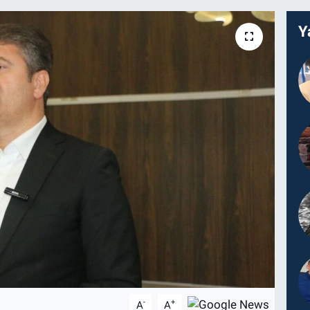
Y
-
+
A
A