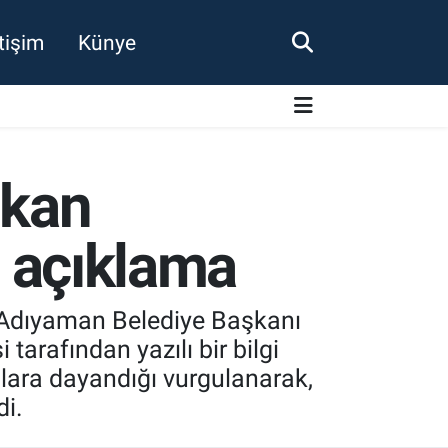
etişim
Künye
şkan
n açıklama
 Adıyaman Belediye Başkanı
arafından yazılı bir bilgi
lara dayandığı vurgulanarak,
di.