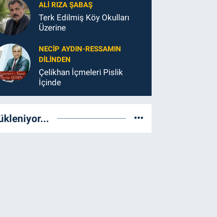
ALI RIZA ŞABAŞ
Terk Edilmiş Köy Okulları
Üzerine
NECIP AYDIN-RESSAMIN
DILINDEN
Çelikhan İçmeleri Pislik
İçinde
ükleniyor...