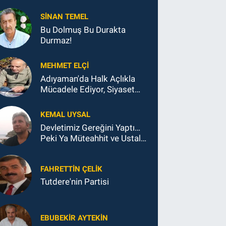
SINAN TEMEL
Bu Dolmuş Bu Durakta
Durmaz!
MEHMET ELÇI
Adıyaman'da Halk Açlıkla
Mücadele Ediyor, Siyaset
Koltukla...
KEMAL UYSAL
Devletimiz Gereğini Yaptı…
Peki Ya Müteahhit ve Ustalar
Ne Yaptı?
FAHRETTIN ÇELİK
Tutdere'nin Partisi
EBUBEKIR AYTEKIN