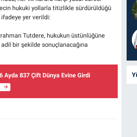
cin hukuki yollarla titizlikle sürdürüldüğü
ifadeye yer verildi:
rrahman Tutdere, hukukun üstünlüğüne
 adil bir şekilde sonuçlanacağına
Y
6 Ayda 837 Çift Dünya Evine Girdi
e