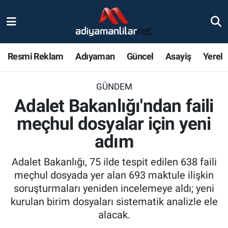
Ulusal
Nöbetçi Eczaneler
Resmi Reklam
Adıyaman
Güncel
Asayiş
Yerel
Siyaset
Hava Durumu
GÜNDEM
Röportajlar
Adiyaman Namaz Vakitleri
Adalet Bakanlığı'ndan faili
Magazin
Trafik Durumu
meçhul dosyalar için yeni
adım
Bölge Haberleri
Süper Lig Puan Durumu ve Fikstür
Adalet Bakanlığı, 75 ilde tespit edilen 638 faili
Gündem
Tüm Manşetler
meçhul dosyada yer alan 693 maktule ilişkin
soruşturmaları yeniden incelemeye aldı; yeni
Asayiş
Son Dakika Haberleri
kurulan birim dosyaları sistematik analizle ele
alacak.
Sağlık
Haber Arşivi