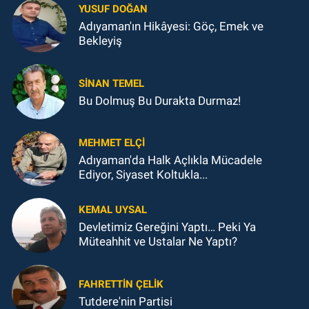
YUSUF DOĞAN
Adıyaman'ın Hikâyesi: Göç, Emek ve
Bekleyiş
SINAN TEMEL
Bu Dolmuş Bu Durakta Durmaz!
MEHMET ELÇI
Adıyaman'da Halk Açlıkla Mücadele
Ediyor, Siyaset Koltukla...
KEMAL UYSAL
Devletimiz Gereğini Yaptı… Peki Ya
Müteahhit ve Ustalar Ne Yaptı?
FAHRETTIN ÇELİK
Tutdere'nin Partisi