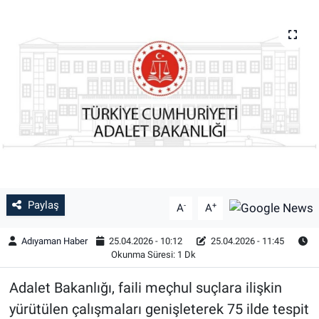
Özel Haber
Kültür Sanat
Eğitim
Ekonomi
Yaşam
Paylaş
Çevre
-
+
A
A
Adıyaman Haber
25.04.2026 - 10:12
25.04.2026 - 11:45
BİLİM VE TEKNOLOJİ
Okunma Süresi: 1 Dk
Şambayat Haber
Adalet Bakanlığı, faili meçhul suçlara ilişkin
yürütülen çalışmaları genişleterek 75 ilde tespit