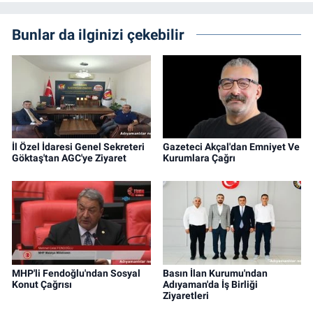
Bunlar da ilginizi çekebilir
İl Özel İdaresi Genel Sekreteri
Gazeteci Akçal'dan Emniyet Ve
Göktaş'tan AGC'ye Ziyaret
Kurumlara Çağrı
MHP'li Fendoğlu'ndan Sosyal
Basın İlan Kurumu'ndan
Konut Çağrısı
Adıyaman'da İş Birliği
Ziyaretleri