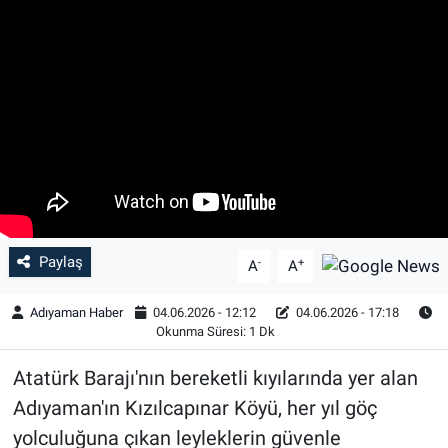
Özel Haber
Kültür Sanat
Eğitim
Ekonomi
Yaşam
Paylaş
-
+
A
A
Çevre
Adıyaman Haber
04.06.2026 - 12:12
04.06.2026 - 17:18
Okunma Süresi: 1 Dk
BİLİM VE TEKNOLOJİ
Atatürk Barajı'nın bereketli kıyılarında yer alan
Şambayat Haber
Adıyaman'ın Kızılcapınar Köyü, her yıl göç
yolculuğuna çıkan leyleklerin güvenle