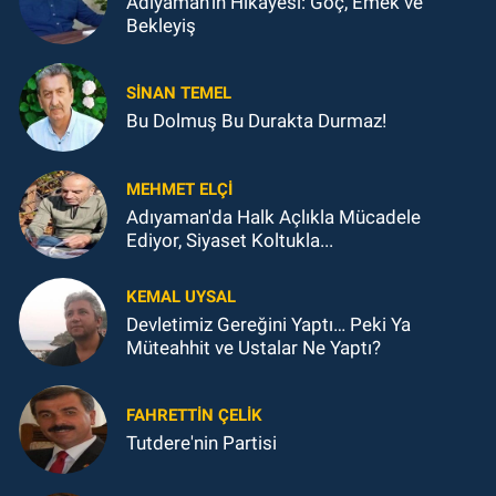
Adıyaman'ın Hikâyesi: Göç, Emek ve
Bekleyiş
SINAN TEMEL
Bu Dolmuş Bu Durakta Durmaz!
MEHMET ELÇI
Adıyaman'da Halk Açlıkla Mücadele
Ediyor, Siyaset Koltukla...
KEMAL UYSAL
Devletimiz Gereğini Yaptı… Peki Ya
Müteahhit ve Ustalar Ne Yaptı?
FAHRETTIN ÇELİK
Tutdere'nin Partisi