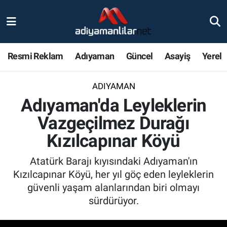
Ulusal
Nöbetçi Eczaneler
Resmi Reklam
Adıyaman
Güncel
Asayiş
Yerel
Siyaset
Hava Durumu
ADIYAMAN
Röportajlar
Adiyaman Namaz Vakitleri
Adıyaman'da Leyleklerin
Magazin
Trafik Durumu
Vazgeçilmez Durağı
Kızılcapınar Köyü
Bölge Haberleri
Süper Lig Puan Durumu ve Fikstür
Atatürk Barajı kıyısındaki Adıyaman'ın
Gündem
Tüm Manşetler
Kızılcapınar Köyü, her yıl göç eden leyleklerin
güvenli yaşam alanlarından biri olmayı
Asayiş
Son Dakika Haberleri
sürdürüyor.
Sağlık
Haber Arşivi