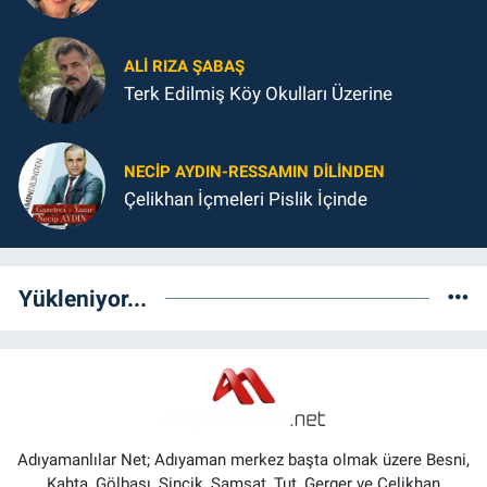
ALI RIZA ŞABAŞ
Terk Edilmiş Köy Okulları Üzerine
NECIP AYDIN-RESSAMIN DILINDEN
Çelikhan İçmeleri Pislik İçinde
Yükleniyor...
Adıyamanlılar Net; Adıyaman merkez başta olmak üzere Besni,
Kahta, Gölbaşı, Sincik, Samsat, Tut, Gerger ve Çelikhan