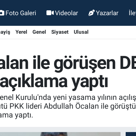
Foto Galeri
Videolar
Yazarlar
İl
ayiş
Yerel
Genel
Siyaset
Ulusal
lan ile görüşen D
 açıklama yaptı
l Kurulu'nda yeni yasama yılının açılı
gütü PKK lideri Abdullah Öcalan ile görüştü
ama yaptı.