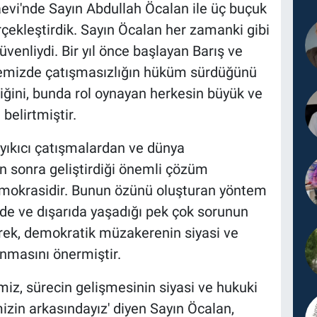
aevi'nde Sayın Abdullah Öcalan ile üç buçuk
çekleştirdik. Sayın Öcalan her zamanki gibi
üvenliydi. Bir yıl önce başlayan Barış ve
kemizde çatışmasızlığın hüküm sürdüğünü
iğini, bunda rol oynayan herkesin büyük ve
belirtmiştir.
l yıkıcı çatışmalardan ve dünya
n sonra geliştirdiği önemli çözüm
emokrasidir. Bunun özünü oluşturan yöntem
ide ve dışarıda yaşadığı pek çok sorunun
erek, demokratik müzakerenin siyasi ve
ınmasını önermiştir.
miz, sürecin gelişmesinin siyasi ve hukuki
izin arkasındayız' diyen Sayın Öcalan,