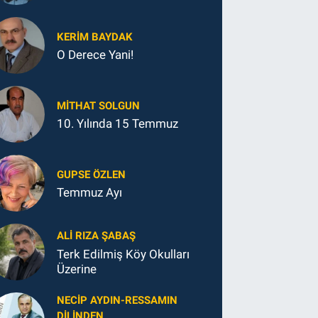
KERIM BAYDAK
O Derece Yani!
MITHAT SOLGUN
10. Yılında 15 Temmuz
GUPSE ÖZLEN
Temmuz Ayı
ALI RIZA ŞABAŞ
Terk Edilmiş Köy Okulları
Üzerine
NECIP AYDIN-RESSAMIN
DILINDEN