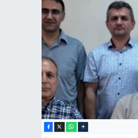
Özel Haber
Kültür Sanat
Eğitim
Ekonomi
Yaşam
Çevre
BİLİM VE TEKNOLOJİ
Şambayat Haber