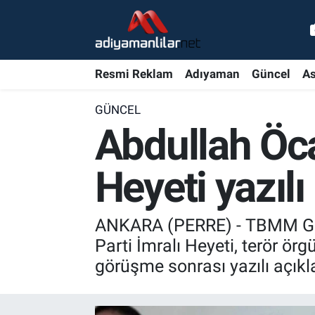
Ulusal
Nöbetçi Eczaneler
Resmi Reklam
Adıyaman
Güncel
As
Siyaset
Hava Durumu
GÜNCEL
Röportajlar
Adiyaman Namaz Vakitleri
Abdullah Öca
Magazin
Trafik Durumu
Heyeti yazılı
Bölge Haberleri
Süper Lig Puan Durumu ve Fikstür
ANKARA (PERRE) - TBMM Gene
Gündem
Tüm Manşetler
Parti İmralı Heyeti, terör ör
görüşme sonrası yazılı açıkl
Asayiş
Son Dakika Haberleri
Sağlık
Haber Arşivi