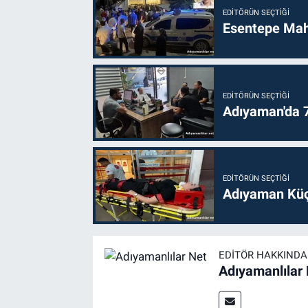
EDITÖRÜN SEÇTIĞI
Esentepe Mahal
EDITÖRÜN SEÇTIĞI
Adıyaman'da 70
EDITÖRÜN SEÇTIĞI
Adıyaman Küç
EDITÖR HAKKINDA
Adıyamanlılar