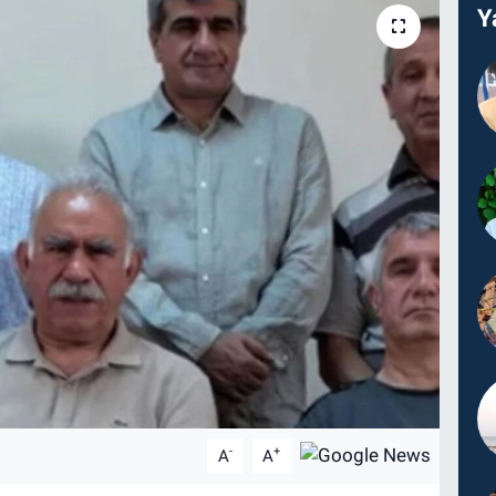
Y
-
+
A
A