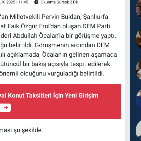
.10.2025 - 11:45
Okunma Süresi: 2 Dk
 Milletvekili Pervin Buldan, Şanlıurfa
kat Faik Özgür Erol'dan oluşan DEM Parti
ideri Abdullah Öcalan'la bir görüşme yaptı.
ğü belirtildi. Görüşmenin ardından DEM
azılı açıklamada, Öcalan'ın gelinen aşamada
ütüncül bir bakış açısıyla tespit edilerek
nemli olduğunu vurguladığı belirtildi.
al Konut Taksitleri İçin Yeni Girişim
e
ması şu şekilde: