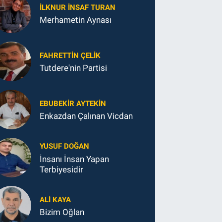
İLKNUR İNSAF TURAN
Merhametin Aynası
FAHRETTIN ÇELİK
Tutdere'nin Partisi
EBUBEKIR AYTEKIN
Enkazdan Çalınan Vicdan
YUSUF DOĞAN
İnsanı İnsan Yapan
Terbiyesidir
ALI KAYA
Bizim Oğlan