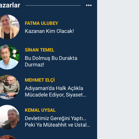
azarlar
FATMA ULUBEY
Kazanan Kim Olacak!
SINAN TEMEL
Bu Dolmuş Bu Durakta
Durmaz!
MEHMET ELÇI
Adıyaman'da Halk Açlıkla
Mücadele Ediyor, Siyaset
Koltukla...
KEMAL UYSAL
Devletimiz Gereğini Yaptı…
Peki Ya Müteahhit ve Ustalar
Ne Yaptı?