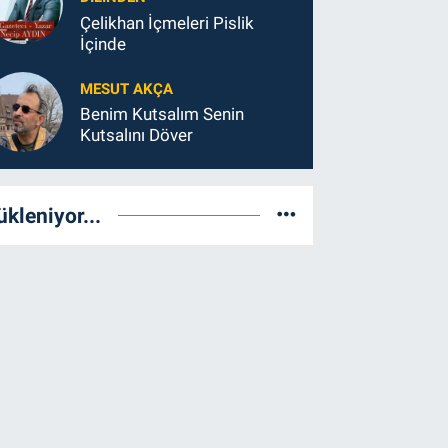
Çelikhan İçmeleri Pislik
İçinde
MESUT AKÇA
Benim Kutsalım Senin
Kutsalını Döver
ükleniyor...