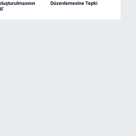
oluşturulmasının
Düzenlemesine Tepki
i’