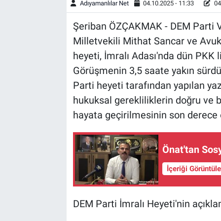
Adıyamanlılar Net
04.10.2025 - 11:33
04
Şeriban ÖZÇAKMAK - DEM Parti Van
Milletvekili Mithat Sancar ve Avu
heyeti, İmralı Adası'nda dün PKK l
Görüşmenin 3,5 saate yakın sürdü
Parti heyeti tarafından yapılan y
hukuksal gerekliliklerin doğru ve b
hayata geçirilmesinin son derece ö
Önat'tan Sosy
İçeriği Görüntül
DEM Parti İmralı Heyeti'nin açıkla