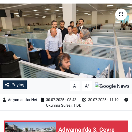
Özel Haber
Kültür Sanat
Eğitim
Ekonomi
Yaşam
Paylaş
Çevre
-
+
A
A
Adıyamanlılar Net
30.07.2025 - 08:43
30.07.2025 - 11:19
BİLİM VE TEKNOLOJİ
Okunma Süresi: 1 Dk
Şambayat Haber
Adıyaman'da 3. Çevre