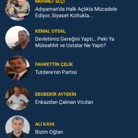
MEHMET ELÇI
Adıyaman'da Halk Açlıkla Mücadele
Ediyor, Siyaset Koltukla...
KEMAL UYSAL
Devletimiz Gereğini Yaptı… Peki Ya
Müteahhit ve Ustalar Ne Yaptı?
FAHRETTIN ÇELİK
Tutdere'nin Partisi
EBUBEKIR AYTEKIN
Enkazdan Çalınan Vicdan
ALI KAYA
Bizim Oğlan