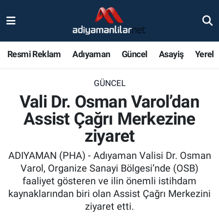
Ulusal
Nöbetçi Eczaneler
Resmi Reklam
Adıyaman
Güncel
Asayiş
Yerel
Siyaset
Hava Durumu
GÜNCEL
Röportajlar
Adiyaman Namaz Vakitleri
Vali Dr. Osman Varol’dan
Magazin
Trafik Durumu
Assist Çağrı Merkezine
ziyaret
Bölge Haberleri
Süper Lig Puan Durumu ve Fikstür
ADIYAMAN (PHA) - Adıyaman Valisi Dr. Osman
Gündem
Tüm Manşetler
Varol, Organize Sanayi Bölgesi’nde (OSB)
faaliyet gösteren ve ilin önemli istihdam
Asayiş
Son Dakika Haberleri
kaynaklarından biri olan Assist Çağrı Merkezini
ziyaret etti.
Sağlık
Haber Arşivi