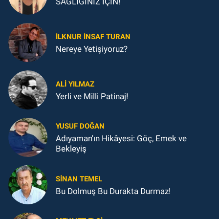
SAĞLIĞINIZ İÇİN!
İLKNUR İNSAF TURAN
Nereye Yetişiyoruz?
ALI YILMAZ
Yerli ve Milli Patinaj!
YUSUF DOĞAN
Adıyaman'ın Hikâyesi: Göç, Emek ve
Bekleyiş
SINAN TEMEL
Bu Dolmuş Bu Durakta Durmaz!