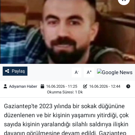
Özel Haber
Kültür Sanat
Eğitim
Ekonomi
Paylaş
-
+
Yaşam
A
A
Adıyaman Haber
16.06.2026 - 11:25
16.06.2026 - 12:44
Çevre
Okunma Süresi: 1 Dk
BİLİM VE TEKNOLOJİ
Gaziantep'te 2023 yılında bir sokak düğününe
düzenlenen ve bir kişinin yaşamını yitirdiği, çok
Şambayat Haber
sayıda kişinin yaralandığı silahlı saldırıya ilişkin
davanın görülmesine devam edildi. Gaziantep