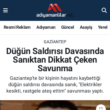
Ulusal
Nöbetçi Eczaneler
Resmi Reklam
Adıyaman
Güncel
Asayiş
Yerel
Siyaset
Hava Durumu
GAZIANTEP
Röportajlar
Adiyaman Namaz Vakitleri
Düğün Saldırısı Davasında
Magazin
Trafik Durumu
Sanıktan Dikkat Çeken
Savunma
Bölge Haberleri
Süper Lig Puan Durumu ve Fikstür
Gaziantep'te bir kişinin hayatını kaybettiği
Gündem
Tüm Manşetler
düğün saldırısı davasında sanık, "Elektrikler
kesikti, rastgele ateş ettim" savunması yaptı.
Asayiş
Son Dakika Haberleri
Sağlık
Haber Arşivi