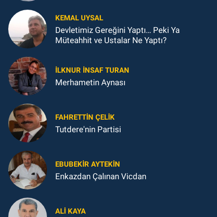
KEMAL UYSAL
Devletimiz Gereğini Yaptı… Peki Ya
Müteahhit ve Ustalar Ne Yaptı?
İLKNUR İNSAF TURAN
Merhametin Aynası
FAHRETTIN ÇELİK
Tutdere'nin Partisi
EBUBEKIR AYTEKIN
Enkazdan Çalınan Vicdan
ALI KAYA