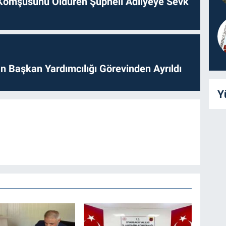
Komşusunu Öldüren Şüpheli Adliyeye Sevk
 Başkan Yardımcılığı Görevinden Ayrıldı
Y