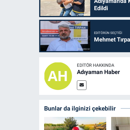
Adıyaman'da 
Edildi
EDITÖRÜN SEÇTIĞI
Mehmet Tırpan
EDITÖR HAKKINDA
Adıyaman Haber
Bunlar da ilginizi çekebilir