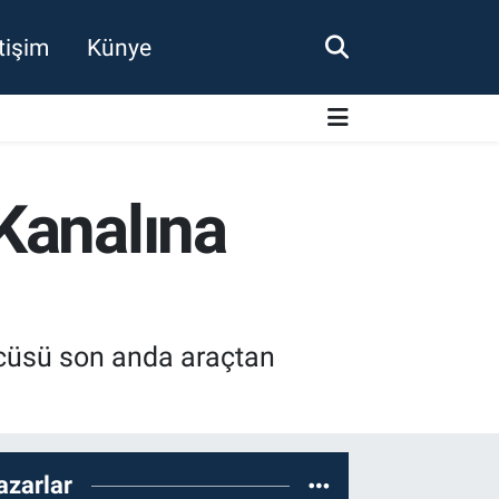
etişim
Künye
Kanalına
ücüsü son anda araçtan
azarlar