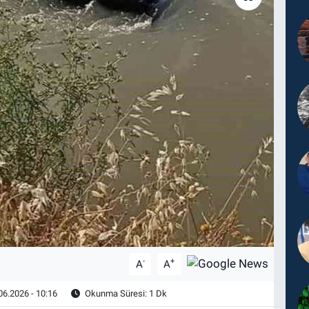
-
+
A
A
06.2026 - 10:16
Okunma Süresi: 1 Dk