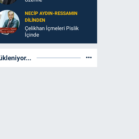
NECIP AYDIN-RESSAMIN
DILINDEN
Çelikhan İçmeleri Pislik
İçinde
ükleniyor...