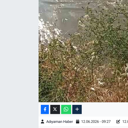
Özel Haber
Kültür Sanat
Eğitim
Ekonomi
Yaşam
Çevre
BİLİM VE TEKNOLOJİ
Şambayat Haber
Adıyaman Haber
12.06.2026 - 09:27
12.