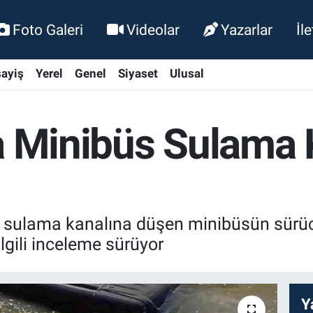
Foto Galeri
Videolar
Yazarlar
İl
ayiş
Yerel
Genel
Siyaset
Ulusal
a Minibüs Sulama 
nde sulama kanalına düşen minibüsün sür
lgili inceleme sürüyor
Y