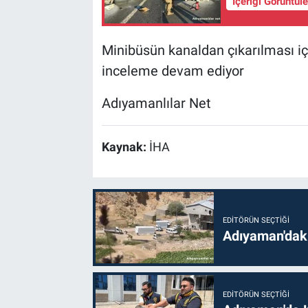
İçeriği Görüntül
Minibüsün kanaldan çıkarılması içi
inceleme devam ediyor
Adıyamanlılar Net
Kaynak:
İHA
EDITÖRÜN SEÇTIĞI
Adıyaman'daki
EDITÖRÜN SEÇTIĞI