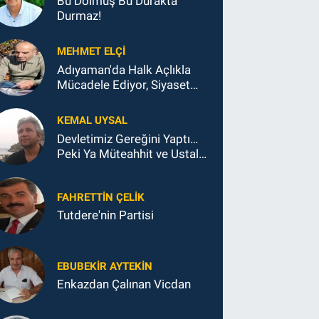
Bu Dolmuş Bu Durakta
Durmaz!
MEHMET ELÇI
Adıyaman'da Halk Açlıkla
Mücadele Ediyor, Siyaset
Koltukla...
KEMAL UYSAL
Devletimiz Gereğini Yaptı…
Peki Ya Müteahhit ve Ustalar
Ne Yaptı?
FAHRETTIN ÇELİK
Tutdere'nin Partisi
EBUBEKIR AYTEKIN
Enkazdan Çalınan Vicdan