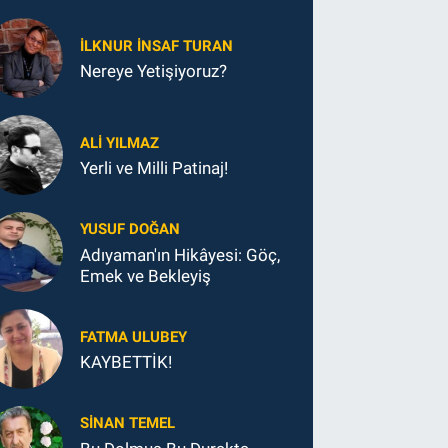
İLKNUR İNSAF TURAN
Nereye Yetişiyoruz?
ALI YILMAZ
Yerli ve Milli Patinaj!
YUSUF DOĞAN
Adıyaman'ın Hikâyesi: Göç,
Emek ve Bekleyiş
FATMA ULUBEY
KAYBETTİK!
SINAN TEMEL