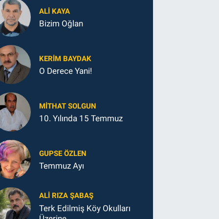
ALI KAYA
Bizim Oğlan
KERIM BAYDAK
O Derece Yani!
MITHAT SOLGUN
10. Yılında 15 Temmuz
GUPSE ÖZLEN
Temmuz Ayı
ALI RIZA ŞABAŞ
Terk Edilmiş Köy Okulları
Üzerine