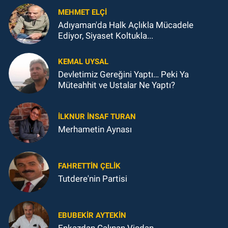
MEHMET ELÇI
Adıyaman'da Halk Açlıkla Mücadele
Ediyor, Siyaset Koltukla...
KEMAL UYSAL
Devletimiz Gereğini Yaptı… Peki Ya
Müteahhit ve Ustalar Ne Yaptı?
İLKNUR İNSAF TURAN
Merhametin Aynası
FAHRETTIN ÇELİK
Tutdere'nin Partisi
EBUBEKIR AYTEKIN
Enkazdan Çalınan Vicdan