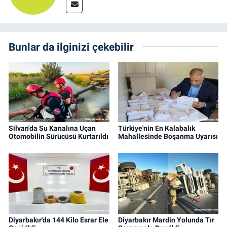
Bunlar da ilginizi çekebilir
Silvan'da Su Kanalına Uçan
Türkiye'nin En Kalabalık
Otomobilin Sürücüsü Kurtarıldı
Mahallesinde Boşanma Uyarısı
Diyarbakır'da 144 Kilo Esrar Ele
Diyarbakır Mardin Yolunda Tır