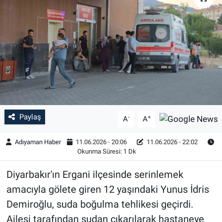
Özel Haber
Kültür Sanat
Eğitim
Ekonomi
Paylaş
-
+
Yaşam
A
A
Adıyaman Haber
11.06.2026 - 20:06
11.06.2026 - 22:02
Çevre
Okunma Süresi: 1 Dk
BİLİM VE TEKNOLOJİ
Diyarbakır'ın Ergani ilçesinde serinlemek
amacıyla gölete giren 12 yaşındaki Yunus İdris
Şambayat Haber
Demiroğlu, suda boğulma tehlikesi geçirdi.
Ailesi tarafından sudan çıkarılarak hastaneye