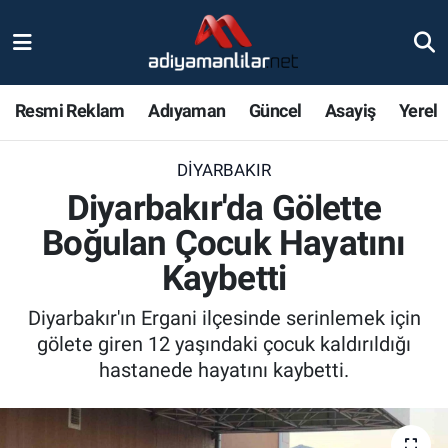
Ulusal
Nöbetçi Eczaneler
Resmi Reklam
Adıyaman
Güncel
Asayiş
Yerel
Siyaset
Hava Durumu
DIYARBAKIR
Röportajlar
Adiyaman Namaz Vakitleri
Diyarbakır'da Gölette
Magazin
Trafik Durumu
Boğulan Çocuk Hayatını
Kaybetti
Bölge Haberleri
Süper Lig Puan Durumu ve Fikstür
Diyarbakır'ın Ergani ilçesinde serinlemek için
Gündem
Tüm Manşetler
gölete giren 12 yaşındaki çocuk kaldırıldığı
hastanede hayatını kaybetti.
Asayiş
Son Dakika Haberleri
Sağlık
Haber Arşivi