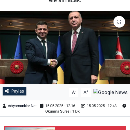
Özel Haber
Kültür Sanat
Eğitim
Ekonomi
Yaşam
Çevre
Paylaş
-
+
A
A
BİLİM VE TEKNOLOJİ
Adıyamanlılar Net
15.05.2025 - 12:16
15.05.2025 - 12:43
Okunma Süresi: 1 Dk
Şambayat Haber