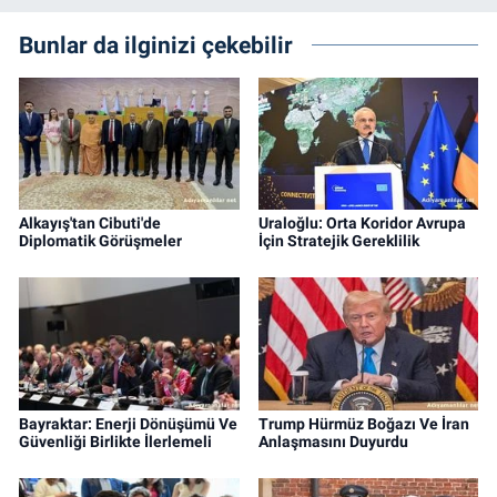
Bunlar da ilginizi çekebilir
Alkayış'tan Cibuti'de
Uraloğlu: Orta Koridor Avrupa
Diplomatik Görüşmeler
İçin Stratejik Gereklilik
Bayraktar: Enerji Dönüşümü Ve
Trump Hürmüz Boğazı Ve İran
Güvenliği Birlikte İlerlemeli
Anlaşmasını Duyurdu