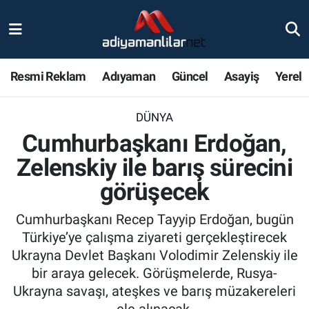
Ulusal
Nöbetçi Eczaneler
Resmi Reklam
Adıyaman
Güncel
Asayiş
Yerel
Siyaset
Hava Durumu
DÜNYA
Röportajlar
Adiyaman Namaz Vakitleri
Cumhurbaşkanı Erdoğan,
Magazin
Trafik Durumu
Zelenskiy ile barış sürecini
görüşecek
Bölge Haberleri
Süper Lig Puan Durumu ve Fikstür
Cumhurbaşkanı Recep Tayyip Erdoğan, bugün
Gündem
Tüm Manşetler
Türkiye’ye çalışma ziyareti gerçekleştirecek
Ukrayna Devlet Başkanı Volodimir Zelenskiy ile
Asayiş
Son Dakika Haberleri
bir araya gelecek. Görüşmelerde, Rusya-
Ukrayna savaşı, ateşkes ve barış müzakereleri
Sağlık
Haber Arşivi
ele alınacak.