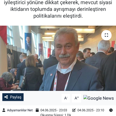
iyileştirici yönüne dikkat çekerek, mevcut siyasi
iktidarın toplumda ayrışmayı derinleştiren
Özel Haber
politikalarını eleştirdi.
Kültür Sanat
Eğitim
Ekonomi
Yaşam
Çevre
BİLİM VE TEKNOLOJİ
Paylaş
-
+
A
A
Şambayat Haber
Adıyamanlılar Net
04.06.2025 - 23:03
04.06.2025 - 23:10
Okunma Süresi: 1 Dk