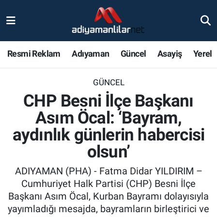
Ulusal
Nöbetçi Eczaneler
Resmi Reklam
Adıyaman
Güncel
Asayiş
Yerel
Siyaset
Hava Durumu
GÜNCEL
Röportajlar
Adiyaman Namaz Vakitleri
CHP Besni İlçe Başkanı
Magazin
Trafik Durumu
Asım Öcal: ‘Bayram,
aydınlık günlerin habercisi
Bölge Haberleri
Süper Lig Puan Durumu ve Fikstür
olsun’
Gündem
Tüm Manşetler
ADIYAMAN (PHA) - Fatma Didar YILDIRIM –
Cumhuriyet Halk Partisi (CHP) Besni İlçe
Asayiş
Son Dakika Haberleri
Başkanı Asım Öcal, Kurban Bayramı dolayısıyla
yayımladığı mesajda, bayramların birleştirici ve
Sağlık
Haber Arşivi