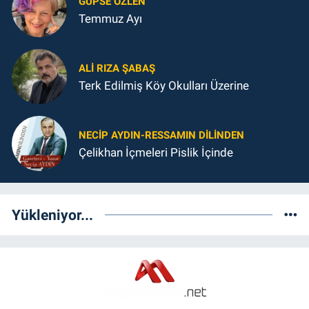
GUPSE ÖZLEN
Temmuz Ayı
ALI RIZA ŞABAŞ
Terk Edilmiş Köy Okulları Üzerine
NECIP AYDIN-RESSAMIN DILINDEN
Çelikhan İçmeleri Pislik İçinde
Yükleniyor...