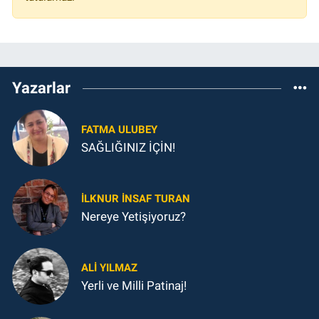
Yazarlar
FATMA ULUBEY
SAĞLIĞINIZ İÇİN!
İLKNUR İNSAF TURAN
Nereye Yetişiyoruz?
ALI YILMAZ
Yerli ve Milli Patinaj!