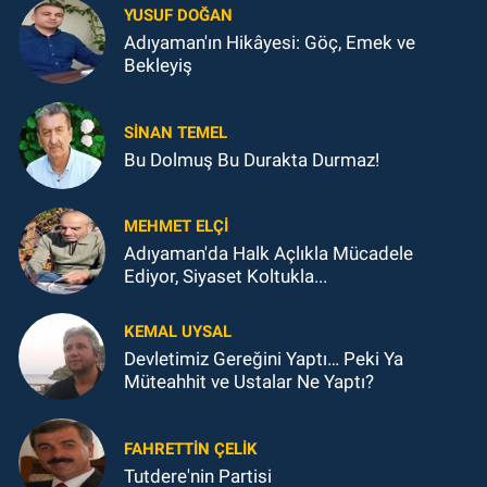
YUSUF DOĞAN
Adıyaman'ın Hikâyesi: Göç, Emek ve
Bekleyiş
SINAN TEMEL
Bu Dolmuş Bu Durakta Durmaz!
MEHMET ELÇI
Adıyaman'da Halk Açlıkla Mücadele
Ediyor, Siyaset Koltukla...
KEMAL UYSAL
Devletimiz Gereğini Yaptı… Peki Ya
Müteahhit ve Ustalar Ne Yaptı?
FAHRETTIN ÇELİK
Tutdere'nin Partisi