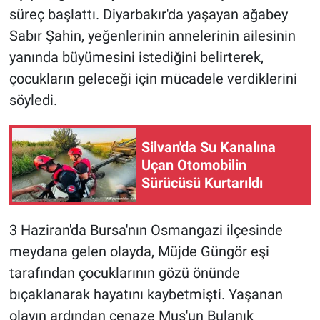
süreç başlattı. Diyarbakır'da yaşayan ağabey
Sabır Şahin, yeğenlerinin annelerinin ailesinin
yanında büyümesini istediğini belirterek,
çocukların geleceği için mücadele verdiklerini
söyledi.
Silvan'da Su Kanalına
Uçan Otomobilin
Sürücüsü Kurtarıldı
3 Haziran'da Bursa'nın Osmangazi ilçesinde
meydana gelen olayda, Müjde Güngör eşi
tarafından çocuklarının gözü önünde
bıçaklanarak hayatını kaybetmişti. Yaşanan
olayın ardından cenaze Muş'un Bulanık