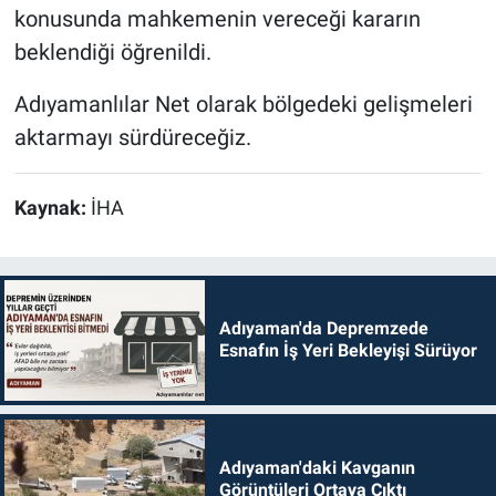
konusunda mahkemenin vereceği kararın
beklendiği öğrenildi.
Adıyamanlılar Net olarak bölgedeki gelişmeleri
aktarmayı sürdüreceğiz.
Kaynak:
İHA
Adıyaman'da Depremzede
Esnafın İş Yeri Bekleyişi Sürüyor
Adıyaman'daki Kavganın
Görüntüleri Ortaya Çıktı