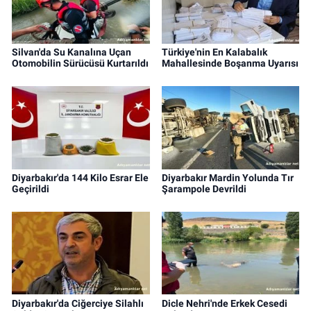
Silvan'da Su Kanalına Uçan
Türkiye'nin En Kalabalık
Otomobilin Sürücüsü Kurtarıldı
Mahallesinde Boşanma Uyarısı
Diyarbakır'da 144 Kilo Esrar Ele
Diyarbakır Mardin Yolunda Tır
Geçirildi
Şarampole Devrildi
Diyarbakır'da Ciğerciye Silahlı
Dicle Nehri'nde Erkek Cesedi