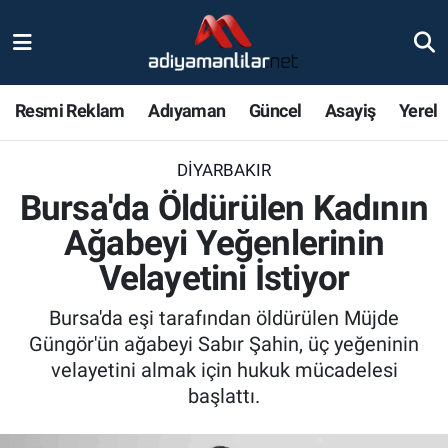
Ulusal
Nöbetçi Eczaneler
Resmi Reklam
Adıyaman
Güncel
Asayiş
Yerel
Siyaset
Hava Durumu
DIYARBAKIR
Röportajlar
Adiyaman Namaz Vakitleri
Bursa'da Öldürülen Kadının
Magazin
Trafik Durumu
Ağabeyi Yeğenlerinin
Velayetini İstiyor
Bölge Haberleri
Süper Lig Puan Durumu ve Fikstür
Bursa'da eşi tarafından öldürülen Müjde
Gündem
Tüm Manşetler
Güngör'ün ağabeyi Sabır Şahin, üç yeğeninin
velayetini almak için hukuk mücadelesi
Asayiş
Son Dakika Haberleri
başlattı.
Sağlık
Haber Arşivi