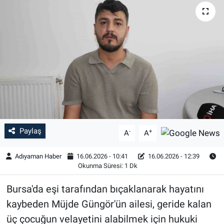
Özel Haber
Kültür Sanat
Eğitim
Ekonomi
Yaşam
Paylaş
-
+
A
A
Çevre
Adıyaman Haber
16.06.2026 - 10:41
16.06.2026 - 12:39
Okunma Süresi: 1 Dk
BİLİM VE TEKNOLOJİ
Bursa'da eşi tarafından bıçaklanarak hayatını
Şambayat Haber
kaybeden Müjde Güngör'ün ailesi, geride kalan
üç çocuğun velayetini alabilmek için hukuki