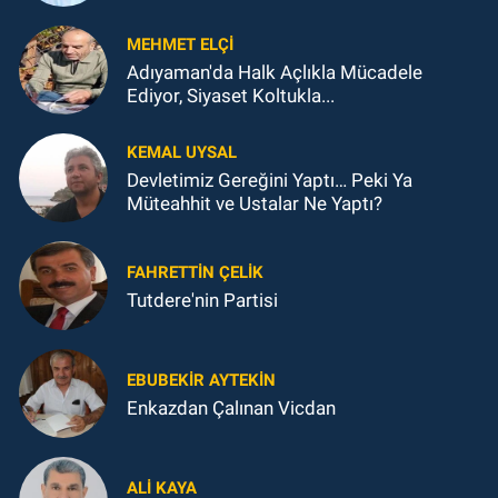
MEHMET ELÇI
Adıyaman'da Halk Açlıkla Mücadele
Ediyor, Siyaset Koltukla...
KEMAL UYSAL
Devletimiz Gereğini Yaptı… Peki Ya
Müteahhit ve Ustalar Ne Yaptı?
FAHRETTIN ÇELİK
Tutdere'nin Partisi
EBUBEKIR AYTEKIN
Enkazdan Çalınan Vicdan
ALI KAYA