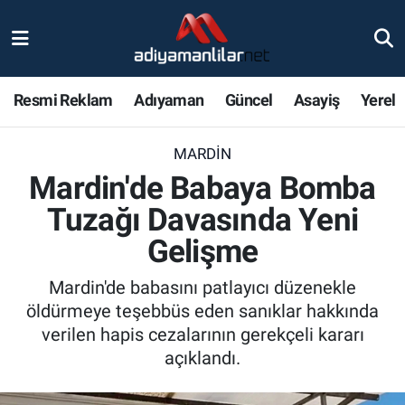
Ulusal
Nöbetçi Eczaneler
Resmi Reklam
Adıyaman
Güncel
Asayiş
Yerel
Siyaset
Hava Durumu
MARDIN
Röportajlar
Adiyaman Namaz Vakitleri
Mardin'de Babaya Bomba
Magazin
Trafik Durumu
Tuzağı Davasında Yeni
Gelişme
Bölge Haberleri
Süper Lig Puan Durumu ve Fikstür
Mardin'de babasını patlayıcı düzenekle
Gündem
Tüm Manşetler
öldürmeye teşebbüs eden sanıklar hakkında
verilen hapis cezalarının gerekçeli kararı
Asayiş
Son Dakika Haberleri
açıklandı.
Sağlık
Haber Arşivi