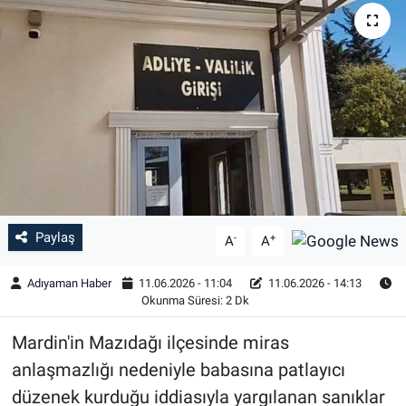
Özel Haber
Kültür Sanat
Eğitim
Ekonomi
Yaşam
Paylaş
-
+
A
A
Çevre
Adıyaman Haber
11.06.2026 - 11:04
11.06.2026 - 14:13
Okunma Süresi: 2 Dk
BİLİM VE TEKNOLOJİ
Mardin'in Mazıdağı ilçesinde miras
Şambayat Haber
anlaşmazlığı nedeniyle babasına patlayıcı
düzenek kurduğu iddiasıyla yargılanan sanıklar