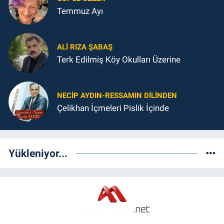
Temmuz Ayı
ALI RIZA ŞABAŞ
Terk Edilmiş Köy Okulları Üzerine
NECIP AYDIN-RESSAMIN DILINDEN
Çelikhan İçmeleri Pislik İçinde
Yükleniyor...