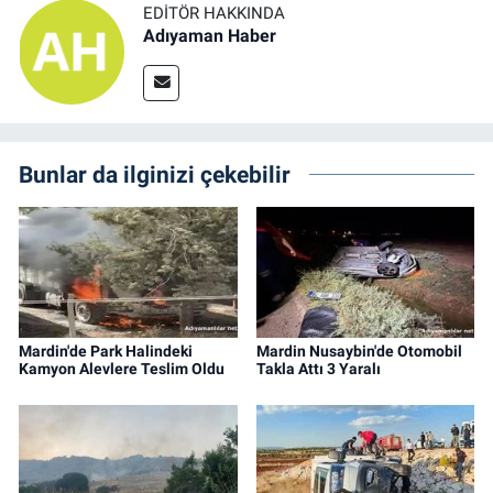
EDITÖR HAKKINDA
Adıyaman Haber
Bunlar da ilginizi çekebilir
Mardin'de Park Halindeki
Mardin Nusaybin'de Otomobil
Kamyon Alevlere Teslim Oldu
Takla Attı 3 Yaralı