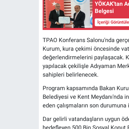
YÖKAK'tan Ad
Belgesi
İçeriği Görüntül
TPAO Konferans Salonu'nda gerçe
Kurum, kura çekimi öncesinde vata
değerlendirmelerini paylaşacak.
yapılacak çekilişle Adıyaman Merk
sahipleri belirlenecek.
Program kapsamında Bakan Kurum
Belediyesi ve Kent Meydanı'nda 
eden çalışmaların son durumuna ili
Dar gelirli vatandaşların uygun öd
hedefleyen 500 Bin Sosyal Konut