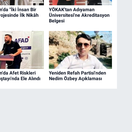
'da "İki İnsan Bir
YÖKAK'tan Adıyaman
rojesinde İlk Nikâh
Üniversitesi'ne Akreditasyon
Belgesi
'da Afet Riskleri
Yeniden Refah Partisi'nden
ştayı'nda Ele Alındı
Nedim Özbey Açıklaması