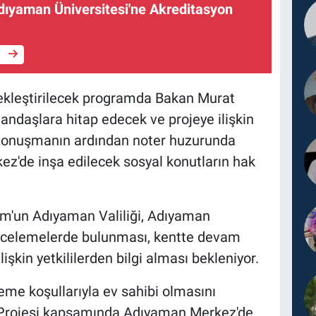
ıyaman Üniversitesi'ne Akreditasyon
e
kleştirilecek programda Bakan Murat
ndaşlara hitap edecek ve projeye ilişkin
 Konuşmanın ardından noter huzurunda
ez'de inşa edilecek sosyal konutların hak
'un Adıyaman Valiliği, Adıyaman
incelemelerde bulunması, kentte devam
şkin yetkililerden bilgi alması bekleniyor.
eme koşullarıyla ev sahibi olmasını
 Projesi kapsamında Adıyaman Merkez'de