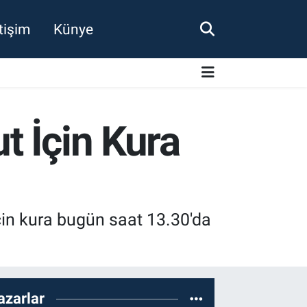
etişim
Künye
t İçin Kura
çin kura bugün saat 13.30'da
azarlar