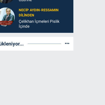
NECIP AYDIN-RESSAMIN
DILINDEN
Çelikhan İçmeleri Pislik
İçinde
ükleniyor...