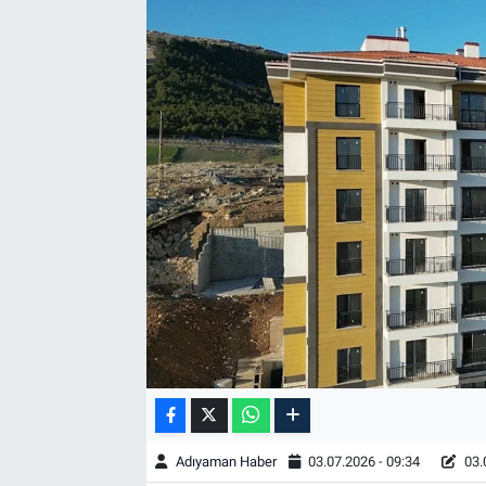
Özel Haber
Kültür Sanat
Eğitim
Ekonomi
Yaşam
Çevre
BİLİM VE TEKNOLOJİ
Şambayat Haber
Adıyaman Haber
03.07.2026 - 09:34
03.