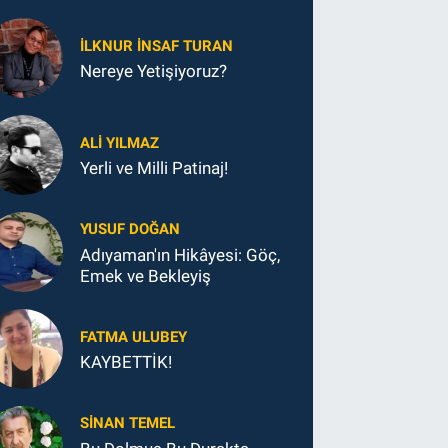
İLKNUR İNSAF TURAN
Nereye Yetişiyoruz?
ALI YILMAZ
Yerli ve Milli Patinaj!
YUSUF DOĞAN
Adıyaman'ın Hikâyesi: Göç,
Emek ve Bekleyiş
FATMA ULUBEY
KAYBETTİK!
SINAN TEMEL