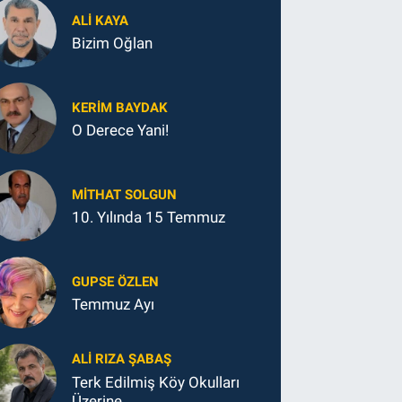
ALI KAYA
Bizim Oğlan
KERIM BAYDAK
O Derece Yani!
MITHAT SOLGUN
10. Yılında 15 Temmuz
GUPSE ÖZLEN
Temmuz Ayı
ALI RIZA ŞABAŞ
Terk Edilmiş Köy Okulları
Üzerine