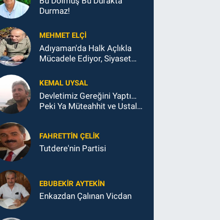
Bu Dolmuş Bu Durakta
Durmaz!
MEHMET ELÇI
Adıyaman'da Halk Açlıkla
Mücadele Ediyor, Siyaset
Koltukla...
KEMAL UYSAL
Devletimiz Gereğini Yaptı…
Peki Ya Müteahhit ve Ustalar
Ne Yaptı?
FAHRETTIN ÇELİK
Tutdere'nin Partisi
EBUBEKIR AYTEKIN
Enkazdan Çalınan Vicdan