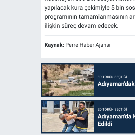
yapılacak kura çekimiyle 5 bin so
programının tamamlanmasının ard
ilişkin süreç devam edecek.
Kaynak:
Perre Haber Ajansı
EDITÖRÜN SEÇTIĞI
Adıyaman'daki
EDITÖRÜN SEÇTIĞI
Adıyaman'da 
Edildi