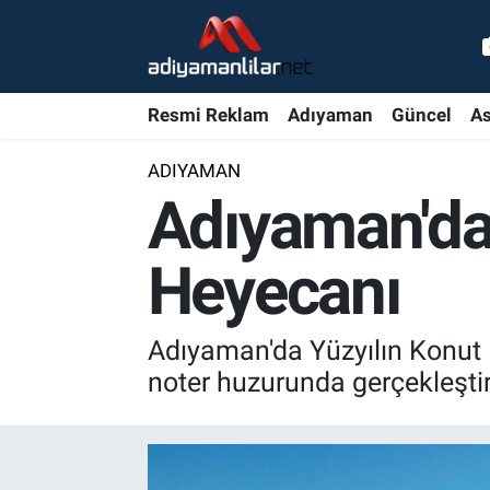
Ulusal
Nöbetçi Eczaneler
Resmi Reklam
Adıyaman
Güncel
As
Siyaset
Hava Durumu
ADIYAMAN
Röportajlar
Adiyaman Namaz Vakitleri
Adıyaman'da 
Magazin
Trafik Durumu
Heyecanı
Bölge Haberleri
Süper Lig Puan Durumu ve Fikstür
Adıyaman'da Yüzyılın Konut 
Gündem
Tüm Manşetler
noter huzurunda gerçekleştir
Asayiş
Son Dakika Haberleri
Sağlık
Haber Arşivi