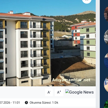
-
+
A
A
07.2026 - 11:01
Okunma Süresi: 1 Dk