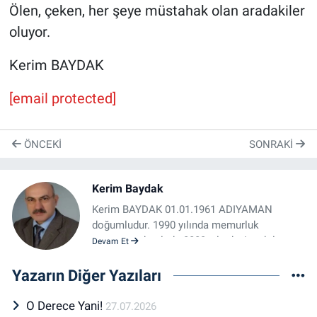
Ölen, çeken, her şeye müstahak olan aradakiler
oluyor.
Kerim BAYDAK
[email protected]
ÖNCEKI
SONRAKI
Kerim Baydak
Kerim BAYDAK 01.01.1961 ADIYAMAN
doğumludur. 1990 yılında memurluk
yaşamıma başladı. 2003 yılında Anadolu
Devam Et
Üniversitesi İşletme Fakultesi İşletme
Bölümü’nden mezun oldu.Şu an da
Yazarın Diğer Yazıları
Adıyaman’da bir kamu kuruluşunda halen
çalışmaktadır.Türkiye Yazarlar Birliği
O Derece Yani!
27.07.2026