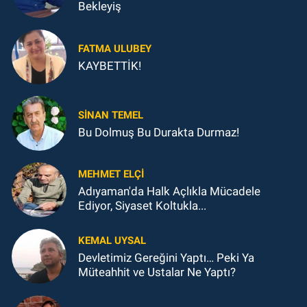
Bekleyiş
FATMA ULUBEY
KAYBETTİK!
SINAN TEMEL
Bu Dolmuş Bu Durakta Durmaz!
MEHMET ELÇI
Adıyaman'da Halk Açlıkla Mücadele
Ediyor, Siyaset Koltukla...
KEMAL UYSAL
Devletimiz Gereğini Yaptı… Peki Ya
Müteahhit ve Ustalar Ne Yaptı?