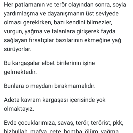
Her patlamanın ve terör olayından sonra, soyla
Özel Haber
yardımlaşma ve dayanışmanın üst seviyede
olması gerekirken, bazı kendini bilmezler,
Kültür Sanat
vurgun, yağma ve talanlara girişerek fayda
sağlayan fırsatçılar bazılarının ekmeğine yağ
Eğitim
sürüyorlar.
Ekonomi
Bu kargaşalar elbet birilerinin işine
gelmektedir.
Yaşam
Bunlara o meydanı bırakmamalıdır.
Çevre
Adeta kavram kargaşası içerisinde yok
BİLİM VE TEKNOLOJİ
olmaktayız.
Şambayat Haber
Evde çocuklarımıza, savaş, terör, terörist, pkk,
hizbullah, mafya, çete, bomba, ölüm, yağma,