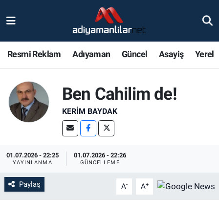
Ulusal
Nöbetçi Eczaneler
Resmi Reklam
Adıyaman
Güncel
Asayiş
Yerel
Siyaset
Hava Durumu
Röportajlar
Adiyaman Namaz Vakitleri
Ben Cahilim de!
KERIM BAYDAK
Magazin
Trafik Durumu
Bölge Haberleri
Süper Lig Puan Durumu ve Fikstür
01.07.2026 - 22:25
01.07.2026 - 22:26
Gündem
Tüm Manşetler
YAYINLANMA
GÜNCELLEME
Paylaş
-
+
Asayiş
Son Dakika Haberleri
A
A
Sağlık
Haber Arşivi