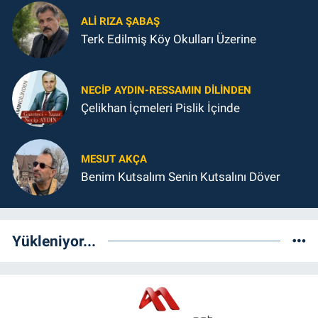
ALI RIZA ŞABAŞ
Terk Edilmiş Köy Okulları Üzerine
NECIP AYDIN-RESSAMIN DILINDEN
Çelikhan İçmeleri Pislik İçinde
MESUT AKÇA
Benim Kutsalım Senin Kutsalını Döver
Yükleniyor...