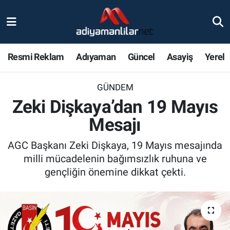
Ulusal
Nöbetçi Eczaneler
Resmi Reklam
Adıyaman
Güncel
Asayiş
Yerel
Siyaset
Hava Durumu
GÜNDEM
Röportajlar
Adiyaman Namaz Vakitleri
Zeki Dişkaya’dan 19 Mayıs
Magazin
Trafik Durumu
Mesajı
Bölge Haberleri
Süper Lig Puan Durumu ve Fikstür
AGC Başkanı Zeki Dişkaya, 19 Mayıs mesajında
milli mücadelenin bağımsızlık ruhuna ve
Gündem
Tüm Manşetler
gençliğin önemine dikkat çekti.
Asayiş
Son Dakika Haberleri
Sağlık
Haber Arşivi