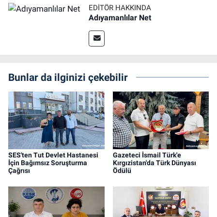
EDITÖR HAKKINDA
Adıyamanlılar Net
Bunlar da ilginizi çekebilir
SES'ten Tut Devlet Hastanesi
Gazeteci İsmail Türk'e
İçin Bağımsız Soruşturma
Kırgızistan'da Türk Dünyası
Çağrısı
Ödülü