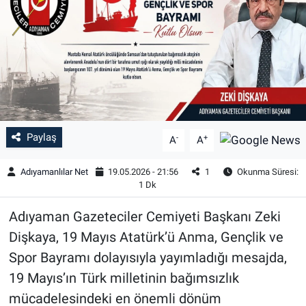
Özel Haber
Kültür Sanat
Eğitim
Ekonomi
Paylaş
-
+
A
A
Yaşam
Adıyamanlılar Net
19.05.2026 - 21:56
1
Okunma Süresi:
1 Dk
Çevre
Adıyaman Gazeteciler Cemiyeti Başkanı Zeki
BİLİM VE TEKNOLOJİ
Dişkaya, 19 Mayıs Atatürk’ü Anma, Gençlik ve
Spor Bayramı dolayısıyla yayımladığı mesajda,
Şambayat Haber
19 Mayıs’ın Türk milletinin bağımsızlık
mücadelesindeki en önemli dönüm