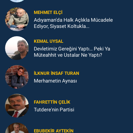
MEHMET ELÇI
Adıyaman'da Halk Açlıkla Mücadele
Ediyor, Siyaset Koltukla...
KEMAL UYSAL
Devletimiz Gereğini Yaptı… Peki Ya
Müteahhit ve Ustalar Ne Yaptı?
İLKNUR İNSAF TURAN
Merhametin Aynası
FAHRETTIN ÇELİK
Tutdere'nin Partisi
EBUBEKIR AYTEKIN