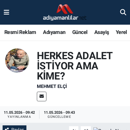
Ulusal
Nöbetçi Eczaneler
Resmi Reklam
Adıyaman
Güncel
Asayiş
Yerel
Siyaset
Hava Durumu
Röportajlar
Adiyaman Namaz Vakitleri
HERKES ADALET
İSTİYOR AMA
Magazin
Trafik Durumu
KİME?
Bölge Haberleri
Süper Lig Puan Durumu ve Fikstür
MEHMET ELÇI
Gündem
Tüm Manşetler
Asayiş
Son Dakika Haberleri
11.05.2026 - 09:42
11.05.2026 - 09:43
YAYINLANMA
GÜNCELLEME
Sağlık
Haber Arşivi
Paylaş
-
+