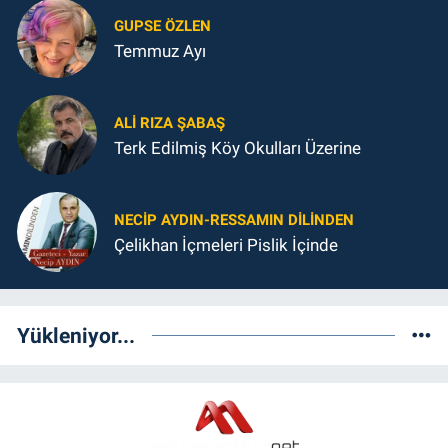
GUPSE ÖZLEN
Temmuz Ayı
ALI RIZA ŞABAŞ
Terk Edilmiş Köy Okulları Üzerine
NECIP AYDIN-RESSAMIN DILINDEN
Çelikhan İçmeleri Pislik İçinde
Yükleniyor...