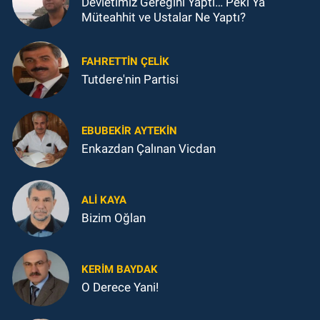
Devletimiz Gereğini Yaptı… Peki Ya
Müteahhit ve Ustalar Ne Yaptı?
FAHRETTIN ÇELİK
Tutdere'nin Partisi
EBUBEKIR AYTEKIN
Enkazdan Çalınan Vicdan
ALI KAYA
Bizim Oğlan
KERIM BAYDAK
O Derece Yani!