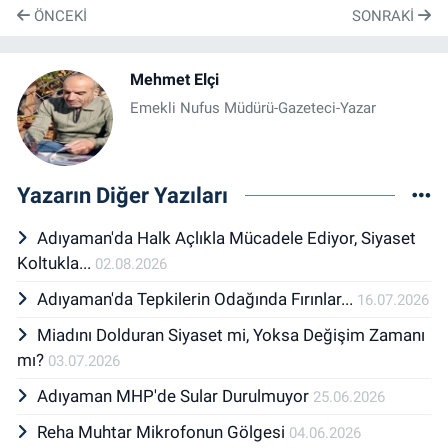
ÖNCEKI
SONRAKI
Mehmet Elçi
Emekli Nufus Müdürü-Gazeteci-Yazar
Yazarın Diğer Yazıları
Adıyaman'da Halk Açlıkla Mücadele Ediyor, Siyaset
Koltukla...
02.08.2026
Adıyaman'da Tepkilerin Odağında Fırınlar...
16.07.2026
Miadını Dolduran Siyaset mi, Yoksa Değişim Zamanı
mı?
03.07.2026
Adıyaman MHP'de Sular Durulmuyor
25.06.2026
Reha Muhtar Mikrofonun Gölgesi
04.06.2026