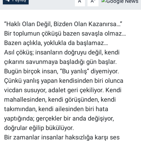
A
A
Özel Haber
“Haklı Olan Değil, Bizden Olan Kazanırsa…”
Kültür Sanat
Bir toplumun çöküşü bazen savaşla olmaz…
Bazen açlıkla, yoklukla da başlamaz…
Eğitim
Asıl çöküş; insanların doğruyu değil, kendi
Ekonomi
çıkarını savunmaya başladığı gün başlar.
Bugün birçok insan, “Bu yanlış” diyemiyor.
Yaşam
Çünkü yanlış yapan kendisinden biri olunca
vicdan susuyor, adalet geri çekiliyor. Kendi
Çevre
mahallesinden, kendi görüşünden, kendi
BİLİM VE TEKNOLOJİ
takımından, kendi ailesinden biri hata
yaptığında; gerçekler bir anda değişiyor,
Şambayat Haber
doğrular eğilip bükülüyor.
Bir zamanlar insanlar haksızlığa karşı ses