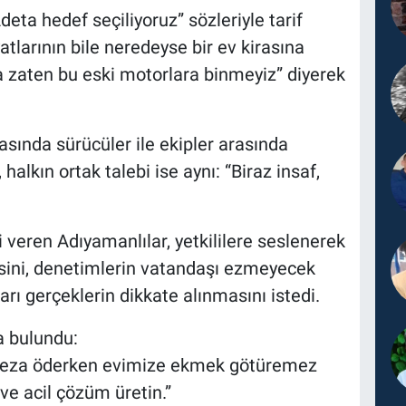
ta hedef seçiliyoruz” sözleriyle tarif
atlarının bile neredeyse bir ev kirasına
sa zaten bu eski motorlara binmeyiz” diyerek
ında sürücüler ile ekipler arasında
halkın ortak talebi ise aynı: “Biraz insaf,
eren Adıyamanlılar, yetkililere seslenerek
sini, denetimlerin vatandaşı ezmeyecek
rı gerçeklerin dikkate alınmasını istedi.
a bulundu:
 Ceza öderken evimize ekmek götüremez
ve acil çözüm üretin.”