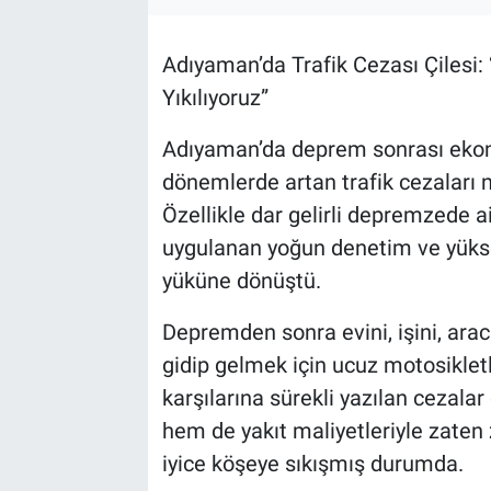
Özel Haber
Adıyaman’da Trafik Cezası Çilesi:
Kültür Sanat
Yıkılıyoruz”
Adıyaman’da deprem sonrası ekono
Eğitim
dönemlerde artan trafik cezaları 
Ekonomi
Özellikle dar gelirli depremzede ai
uygulanan yoğun denetim ve yükse
Yaşam
yüküne dönüştü.
Çevre
Depremden sonra evini, işini, ara
gidip gelmek için ucuz motosikle
BİLİM VE TEKNOLOJİ
karşılarına sürekli yazılan cezal
hem de yakıt maliyetleriyle zaten 
Şambayat Haber
iyice köşeye sıkışmış durumda.