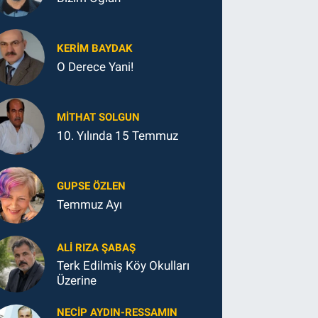
KERIM BAYDAK
O Derece Yani!
MITHAT SOLGUN
10. Yılında 15 Temmuz
GUPSE ÖZLEN
Temmuz Ayı
ALI RIZA ŞABAŞ
Terk Edilmiş Köy Okulları
Üzerine
NECIP AYDIN-RESSAMIN