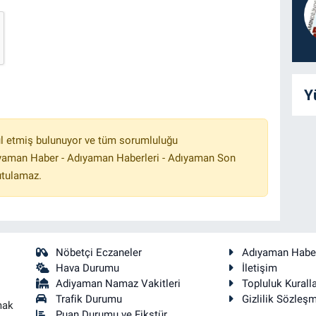
Y
l etmiş bulunuyor ve tüm sorumluluğu
ıyaman Haber - Adıyaman Haberleri - Adıyaman Son
utulamaz.
Nöbetçi Eczaneler
Adıyaman Habe
Hava Durumu
İletişim
Adiyaman Namaz Vakitleri
Topluluk Kuralla
Trafik Durumu
Gizlilik Sözleş
mak
Puan Durumu ve Fikstür