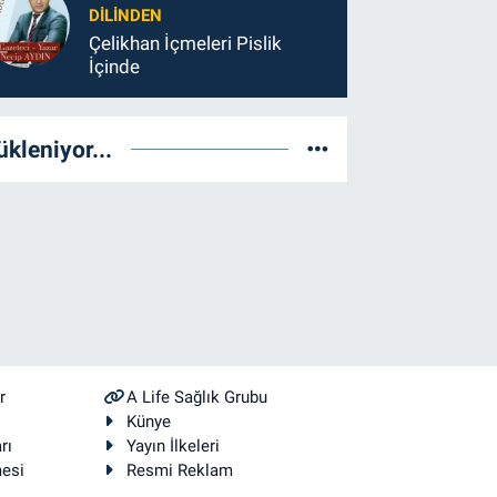
DILINDEN
Çelikhan İçmeleri Pislik
İçinde
ükleniyor...
r
A Life Sağlık Grubu
Künye
rı
Yayın İlkeleri
mesi
Resmi Reklam