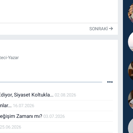
SONRAKI
eci-Yazar
iyor, Siyaset Koltukla...
02.08.2026
lar...
16.07.2026
 Değişim Zamanı mı?
03.07.2026
25.06.2026