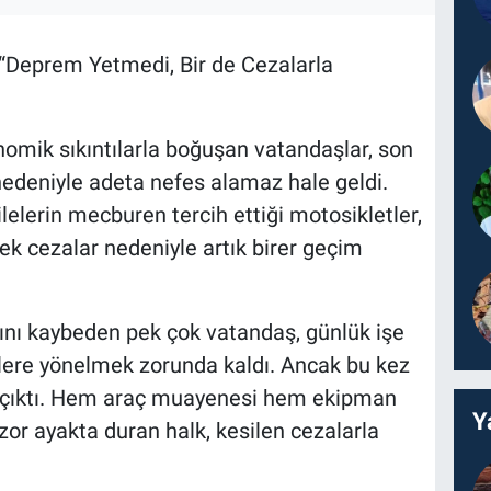
 “Deprem Yetmedi, Bir de Cezalarla
mik sıkıntılarla boğuşan vatandaşlar, son
nedeniyle adeta nefes alamaz hale geldi.
lelerin mecburen tercih ettiği motosikletler,
k cezalar nedeniyle artık birer geçim
cını kaybeden pek çok vatandaş, günlük işe
tlere yönelmek zorunda kaldı. Ancak bu kez
ar çıktı. Hem araç muayenesi hem ekipman
Y
zor ayakta duran halk, kesilen cezalarla