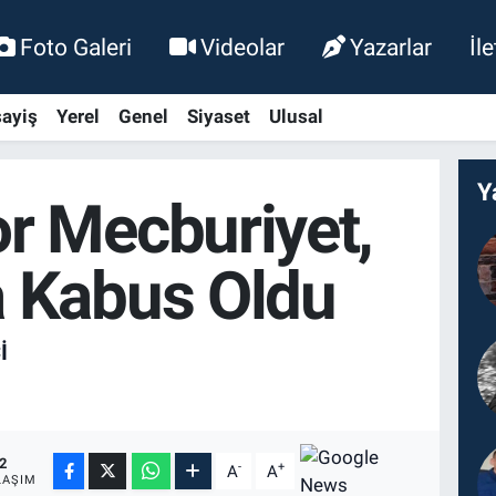
Foto Galeri
Videolar
Yazarlar
İl
ayiş
Yerel
Genel
Siyaset
Ulusal
Y
r Mecburiyet,
 Kabus Oldu
I
2
-
+
A
A
LAŞIM