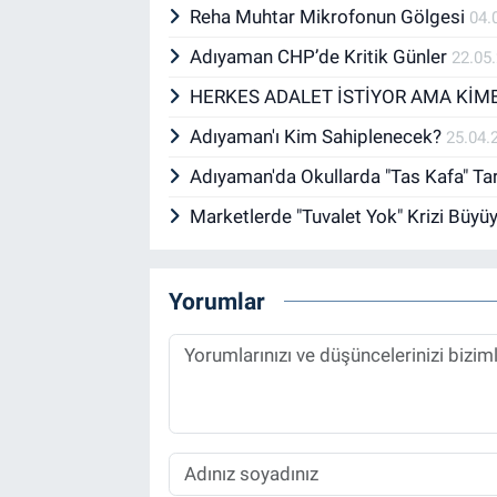
Reha Muhtar Mikrofonun Gölgesi
04.
Adıyaman CHP’de Kritik Günler
22.05
HERKES ADALET İSTİYOR AMA KİM
Adıyaman'ı Kim Sahiplenecek?
25.04.
Adıyaman'da Okullarda "Tas Kafa" Ta
Marketlerde "Tuvalet Yok" Krizi Büyü
Yorumlar