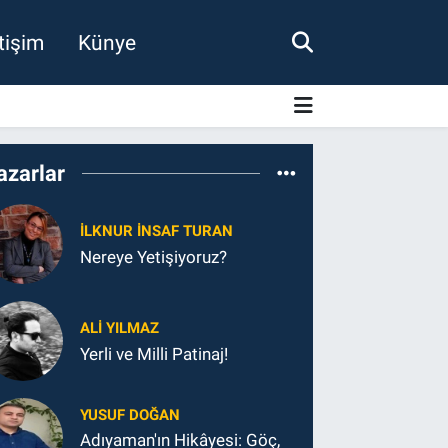
etişim
Künye
azarlar
İLKNUR İNSAF TURAN
Nereye Yetişiyoruz?
ALI YILMAZ
Yerli ve Milli Patinaj!
YUSUF DOĞAN
Adıyaman'ın Hikâyesi: Göç,