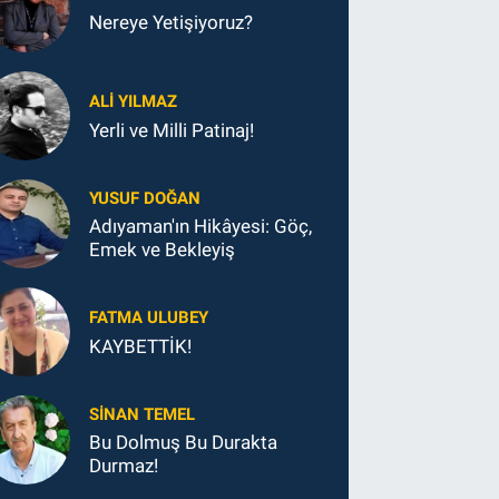
Nereye Yetişiyoruz?
ALI YILMAZ
Yerli ve Milli Patinaj!
YUSUF DOĞAN
Adıyaman'ın Hikâyesi: Göç,
Emek ve Bekleyiş
FATMA ULUBEY
KAYBETTİK!
SINAN TEMEL
Bu Dolmuş Bu Durakta
Durmaz!