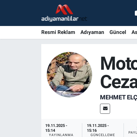
Ulusal
Nöbetçi Eczaneler
Resmi Reklam
Adıyaman
Güncel
As
Siyaset
Hava Durumu
Röportajlar
Adiyaman Namaz Vakitleri
Moto
Magazin
Trafik Durumu
Ceza
Bölge Haberleri
Süper Lig Puan Durumu ve Fikstür
MEHMET ELÇ
Gündem
Tüm Manşetler
Asayiş
Son Dakika Haberleri
19.11.2025 -
19.11.2025 -
15:14
15:16
Sağlık
Haber Arşivi
PAY
YAYINLANMA
GÜNCELLEME