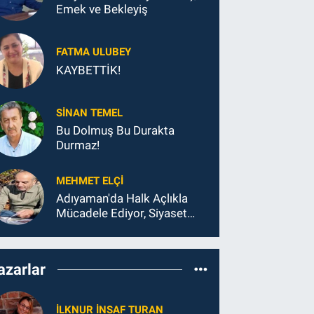
Emek ve Bekleyiş
FATMA ULUBEY
KAYBETTİK!
SINAN TEMEL
Bu Dolmuş Bu Durakta
Durmaz!
MEHMET ELÇI
Adıyaman'da Halk Açlıkla
Mücadele Ediyor, Siyaset
Koltukla...
azarlar
İLKNUR İNSAF TURAN