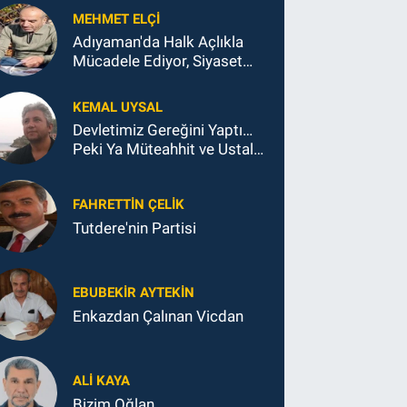
MEHMET ELÇI
Adıyaman'da Halk Açlıkla
Mücadele Ediyor, Siyaset
Koltukla...
KEMAL UYSAL
Devletimiz Gereğini Yaptı…
Peki Ya Müteahhit ve Ustalar
Ne Yaptı?
FAHRETTIN ÇELİK
Tutdere'nin Partisi
EBUBEKIR AYTEKIN
Enkazdan Çalınan Vicdan
ALI KAYA
Bizim Oğlan