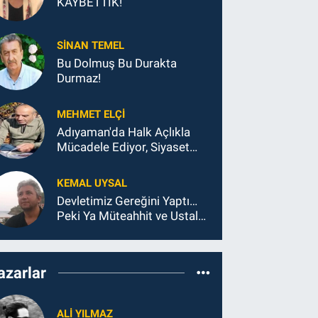
KAYBETTİK!
SINAN TEMEL
Bu Dolmuş Bu Durakta
Durmaz!
MEHMET ELÇI
Adıyaman'da Halk Açlıkla
Mücadele Ediyor, Siyaset
Koltukla...
KEMAL UYSAL
Devletimiz Gereğini Yaptı…
Peki Ya Müteahhit ve Ustalar
Ne Yaptı?
azarlar
ALI YILMAZ