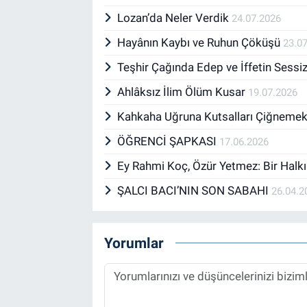
Lozan’da Neler Verdik
24.07.2026
Hayânın Kaybı ve Ruhun Çöküşü
23.0
Teşhir Çağında Edep ve İffetin Sessiz
Ahlâksız İlim Ölüm Kusar
19.07.2026
Kahkaha Uğruna Kutsalları Çiğneme
ÖĞRENCİ ŞAPKASI
17.06.2026
Ey Rahmi Koç, Özür Yetmez: Bir Halkı
ŞALCI BACI’NIN SON SABAHI
26.04.2
Yorumlar