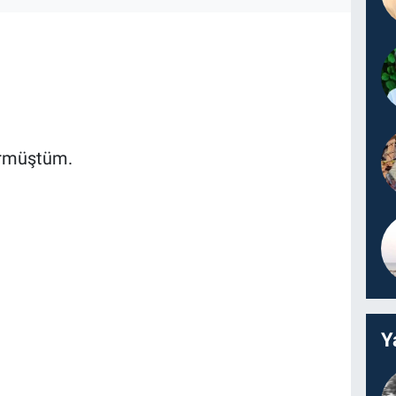
örmüştüm.
Y