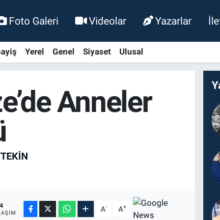
Foto Galeri
Videolar
Yazarlar
İl
ayiş
Yerel
Genel
Siyaset
Ulusal
Y
e’de Anneler
ü
YTEKIN
4
-
+
A
A
LAŞIM