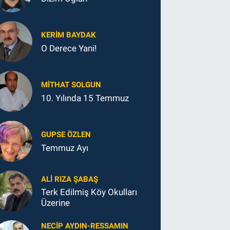
KERIM BAYDAK
O Derece Yani!
MITHAT SOLGUN
10. Yılında 15 Temmuz
GUPSE ÖZLEN
Temmuz Ayı
ALI RIZA ŞABAŞ
Terk Edilmiş Köy Okulları
Üzerine
NECIP AYDIN-RESSAMIN