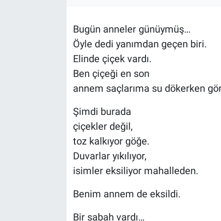
Özel Haber
Bugün anneler günüymüş…
Kültür Sanat
Öyle dedi yanımdan geçen biri.
Elinde çiçek vardı.
Eğitim
Ben çiçeği en son
annem saçlarıma su dökerken g
Ekonomi
Şimdi burada
Yaşam
çiçekler değil,
toz kalkıyor göğe.
Çevre
Duvarlar yıkılıyor,
BİLİM VE TEKNOLOJİ
isimler eksiliyor mahalleden.
Benim annem de eksildi.
Şambayat Haber
Bir sabah vardı…