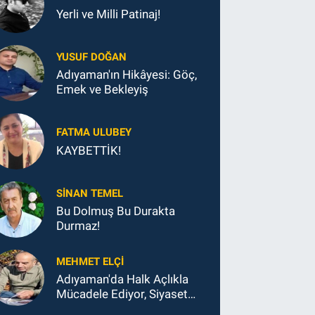
Yerli ve Milli Patinaj!
YUSUF DOĞAN
Adıyaman'ın Hikâyesi: Göç,
Emek ve Bekleyiş
FATMA ULUBEY
KAYBETTİK!
SINAN TEMEL
Bu Dolmuş Bu Durakta
Durmaz!
MEHMET ELÇI
Adıyaman'da Halk Açlıkla
Mücadele Ediyor, Siyaset
Koltukla...