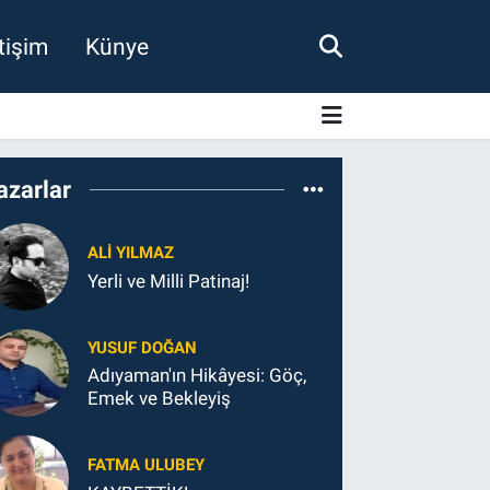
etişim
Künye
azarlar
ALI YILMAZ
Yerli ve Milli Patinaj!
YUSUF DOĞAN
Adıyaman'ın Hikâyesi: Göç,
Emek ve Bekleyiş
FATMA ULUBEY