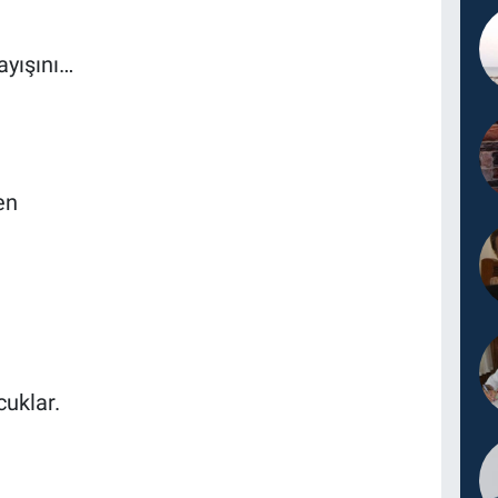
yışını…
en
cuklar.