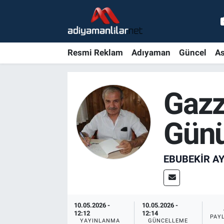
Ulusal
Nöbetçi Eczaneler
Resmi Reklam
Adıyaman
Güncel
As
Siyaset
Hava Durumu
Röportajlar
Adiyaman Namaz Vakitleri
Gazz
Magazin
Trafik Durumu
Gün
Bölge Haberleri
Süper Lig Puan Durumu ve Fikstür
EBUBEKIR A
Gündem
Tüm Manşetler
Asayiş
Son Dakika Haberleri
10.05.2026 -
10.05.2026 -
12:12
12:14
Sağlık
Haber Arşivi
PAY
YAYINLANMA
GÜNCELLEME