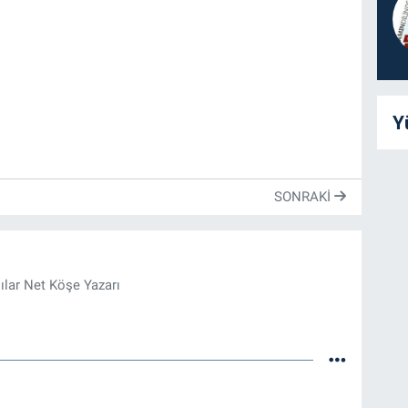
Y
SONRAKI
ılar Net Köşe Yazarı