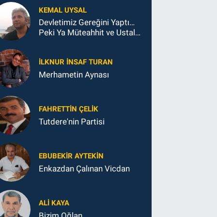
KEMAL UYSAL
Devletimiz Gereğini Yaptı…
Peki Ya Müteahhit ve Ustalar
Ne Yaptı?
İLKNUR İNSAF TURAN
Merhametin Aynası
FAHRETTIN ÇELİK
Tutdere'nin Partisi
EBUBEKIR AYTEKIN
Enkazdan Çalınan Vicdan
ALI KAYA
Bizim Oğlan