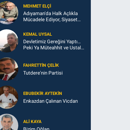
MEHMET ELÇI
Adıyaman'da Halk Açlıkla
Mücadele Ediyor, Siyaset
Koltukla...
KEMAL UYSAL
Devletimiz Gereğini Yaptı…
Peki Ya Müteahhit ve Ustalar
Ne Yaptı?
FAHRETTIN ÇELİK
Tutdere'nin Partisi
EBUBEKIR AYTEKIN
Enkazdan Çalınan Vicdan
ALI KAYA
Bizim Oğlan