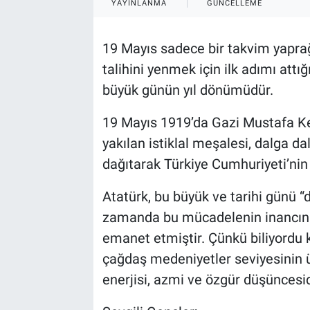
YAYINLANMA
GÜNCELLEME
Özel Haber
19 Mayıs sadece bir takvim yaprağı
Kültür Sanat
talihini yenmek için ilk adımı attığ
büyük günün yıl dönümüdür.
Eğitim
19 Mayıs 1919’da Gazi Mustafa K
Ekonomi
yakılan istiklal meşalesi, dalga d
dağıtarak Türkiye Cumhuriyeti’ni
Yaşam
Atatürk, bu büyük ve tarihi günü 
Çevre
zamanda bu mücadelenin inancını, 
BİLİM VE TEKNOLOJİ
emanet etmiştir. Çünkü biliyordu k
çağdaş medeniyetler seviyesinin ü
Şambayat Haber
enerjisi, azmi ve özgür düşüncesid