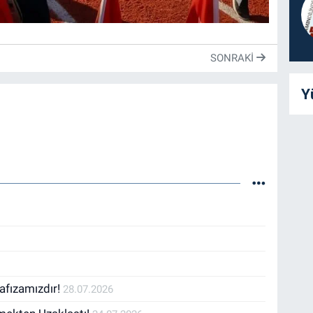
SONRAKI
Y
afızamızdır!
28.07.2026