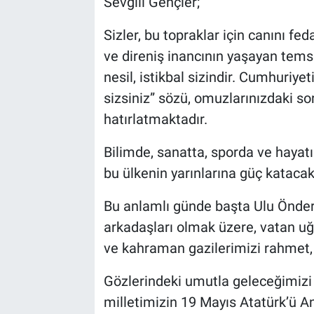
Sevgili Gençler;
Sizler, bu topraklar için canını fe
ve direniş inancının yaşayan temsil
nesil, istikbal sizindir. Cumhuriy
sizsiniz” sözü, omuzlarınızdaki s
hatırlatmaktadır.
Bilimde, sanatta, sporda ve hayatı
bu ülkenin yarınlarına güç katacakt
Bu anlamlı günde başta Ulu Önder
arkadaşları olmak üzere, vatan uğ
ve kahraman gazilerimizi rahmet,
Gözlerindeki umutla geleceğimizi 
milletimizin 19 Mayıs Atatürk’ü A