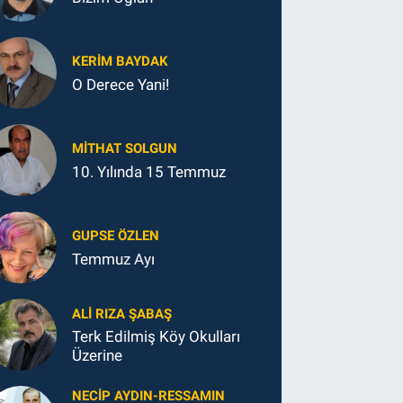
KERIM BAYDAK
O Derece Yani!
MITHAT SOLGUN
10. Yılında 15 Temmuz
GUPSE ÖZLEN
Temmuz Ayı
ALI RIZA ŞABAŞ
Terk Edilmiş Köy Okulları
Üzerine
NECIP AYDIN-RESSAMIN