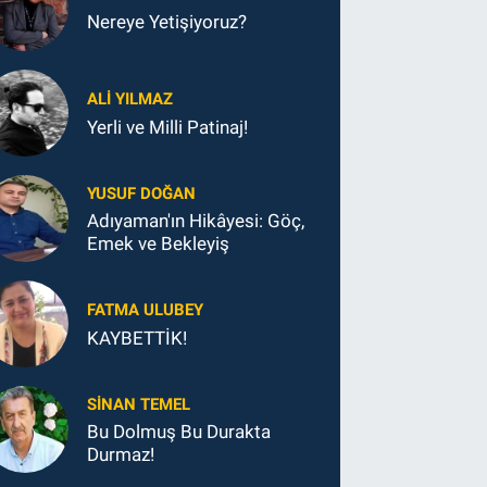
Nereye Yetişiyoruz?
ALI YILMAZ
Yerli ve Milli Patinaj!
YUSUF DOĞAN
Adıyaman'ın Hikâyesi: Göç,
Emek ve Bekleyiş
FATMA ULUBEY
KAYBETTİK!
SINAN TEMEL
Bu Dolmuş Bu Durakta
Durmaz!