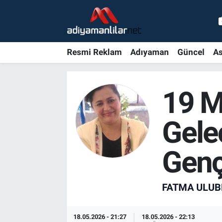
Ulusal
Nöbetçi Eczaneler
Resmi Reklam
Adıyaman
Güncel
As
Siyaset
Hava Durumu
Röportajlar
Adiyaman Namaz Vakitleri
19 M
Magazin
Trafik Durumu
Gele
Bölge Haberleri
Süper Lig Puan Durumu ve Fikstür
Genç
Gündem
Tüm Manşetler
FATMA ULUB
Asayiş
Son Dakika Haberleri
Sağlık
Haber Arşivi
18.05.2026 - 21:27
18.05.2026 - 22:13