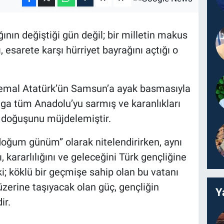
nın değiştiği gün değil; bir milletin makus
ı, esarete karşı hürriyet bayrağını açtığı o
emal Atatürk’ün Samsun’a ayak basmasıyla
alga tüm Anadolu’yu sarmış ve karanlıkları
n doğuşunu müjdelemiştir.
“doğum günüm” olarak nitelendirirken, aynı
kararlılığını ve geleceğini Türk gençliğine
i; köklü bir geçmişe sahip olan bu vatanı
zerine taşıyacak olan güç, gençliğin
Y
ir.