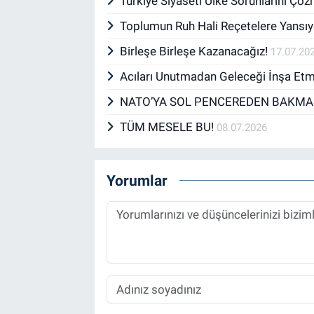
Türkiye Siyaseti Ülke Sorunlarını Çö
Toplumun Ruh Hali Reçetelere Yansıy
Birleşe Birleşe Kazanacağız!
17.07.20
Acıları Unutmadan Geleceği İnşa Et
NATO’YA SOL PENCEREDEN BAKMA
TÜM MESELE BU!
08.07.2026
Yorumlar