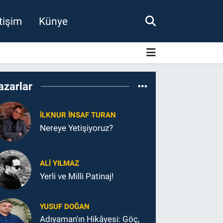
etişim
Künye
azarlar
İLKNUR İNSAF TURAN
Nereye Yetişiyoruz?
ALI YILMAZ
Yerli ve Milli Patinaj!
YUSUF DOĞAN
Adıyaman'ın Hikâyesi: Göç,