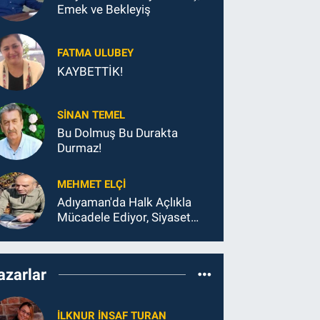
Emek ve Bekleyiş
FATMA ULUBEY
KAYBETTİK!
SINAN TEMEL
Bu Dolmuş Bu Durakta
Durmaz!
MEHMET ELÇI
Adıyaman'da Halk Açlıkla
Mücadele Ediyor, Siyaset
Koltukla...
azarlar
İLKNUR İNSAF TURAN