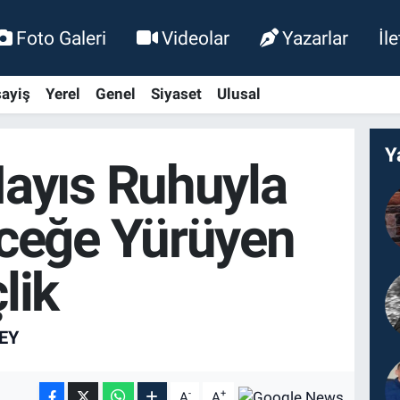
Foto Galeri
Videolar
Yazarlar
İl
ayiş
Yerel
Genel
Siyaset
Ulusal
Y
ayıs Ruhuyla
ceğe Yürüyen
lik
EY
-
+
A
A