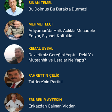
SINAN TEMEL
Bu Dolmuş Bu Durakta Durmaz!
MEHMET ELÇI
Adıyaman'da Halk Açlıkla Mücadele
Ediyor, Siyaset Koltukla...
KEMAL UYSAL
Devletimiz Gereğini Yaptı… Peki Ya
Müteahhit ve Ustalar Ne Yaptı?
FAHRETTIN ÇELİK
Tutdere'nin Partisi
EBUBEKIR AYTEKIN
Enkazdan Çalınan Vicdan