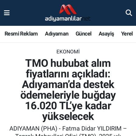
Ulusal
Nöbetçi Eczaneler
Resmi Reklam
Adıyaman
Güncel
Asayiş
Yerel
Siyaset
Hava Durumu
EKONOMI
Röportajlar
Adiyaman Namaz Vakitleri
TMO hububat alım
Magazin
Trafik Durumu
fiyatlarını açıkladı:
Adıyaman’da destek
Bölge Haberleri
Süper Lig Puan Durumu ve Fikstür
ödemeleriyle buğday
Gündem
Tüm Manşetler
16.020 TL’ye kadar
yükselecek
Asayiş
Son Dakika Haberleri
ADIYAMAN (PHA) - Fatma Didar YILDIRIM –
Sağlık
Haber Arşivi