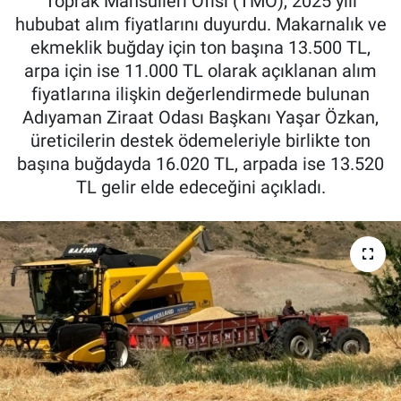
Toprak Mahsulleri Ofisi (TMO), 2025 yılı
hububat alım fiyatlarını duyurdu. Makarnalık ve
Özel Haber
ekmeklik buğday için ton başına 13.500 TL,
arpa için ise 11.000 TL olarak açıklanan alım
Kültür Sanat
fiyatlarına ilişkin değerlendirmede bulunan
Adıyaman Ziraat Odası Başkanı Yaşar Özkan,
Eğitim
üreticilerin destek ödemeleriyle birlikte ton
başına buğdayda 16.020 TL, arpada ise 13.520
Ekonomi
TL gelir elde edeceğini açıkladı.
Yaşam
Çevre
BİLİM VE TEKNOLOJİ
Şambayat Haber