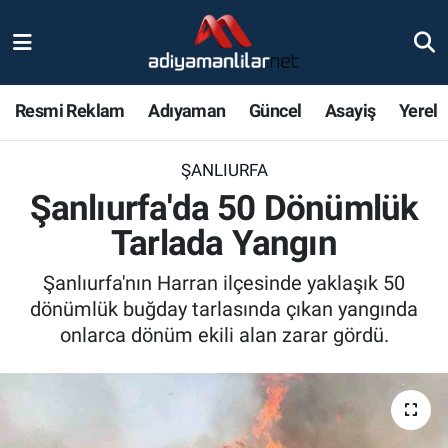
Ulusal
Nöbetçi Eczaneler
Resmi Reklam
Adıyaman
Güncel
Asayiş
Yerel
Siyaset
Hava Durumu
ŞANLIURFA
Röportajlar
Adiyaman Namaz Vakitleri
Şanlıurfa'da 50 Dönümlük
Magazin
Trafik Durumu
Tarlada Yangın
Bölge Haberleri
Süper Lig Puan Durumu ve Fikstür
Şanlıurfa'nın Harran ilçesinde yaklaşık 50
dönümlük buğday tarlasında çıkan yangında
Gündem
Tüm Manşetler
onlarca dönüm ekili alan zarar gördü.
Asayiş
Son Dakika Haberleri
Sağlık
Haber Arşivi