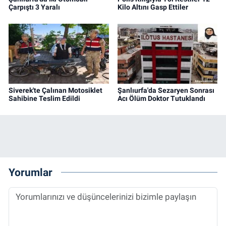
Çarpıştı 3 Yaralı
Kilo Altını Gasp Ettiler
Siverek'te Çalınan Motosiklet
Şanlıurfa'da Sezaryen Sonrası
Sahibine Teslim Edildi
Acı Ölüm Doktor Tutuklandı
Yorumlar