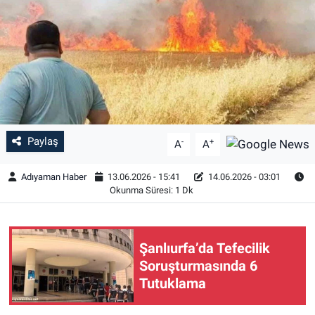
Özel Haber
Kültür Sanat
Eğitim
Ekonomi
Paylaş
-
+
A
A
Yaşam
Adıyaman Haber
13.06.2026 - 15:41
14.06.2026 - 03:01
Okunma Süresi: 1 Dk
Çevre
BİLİM VE TEKNOLOJİ
Şanlıurfa’da Tefecilik
Soruşturmasında 6
Şambayat Haber
Tutuklama