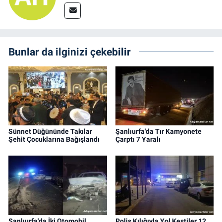
Bunlar da ilginizi çekebilir
Sünnet Düğününde Takılar
Şanlıurfa'da Tır Kamyonete
Şehit Çocuklarına Bağışlandı
Çarptı 7 Yaralı
Şanlıurfa'da İki Otomobil
Polis Kılığıyla Yol Kestiler 12