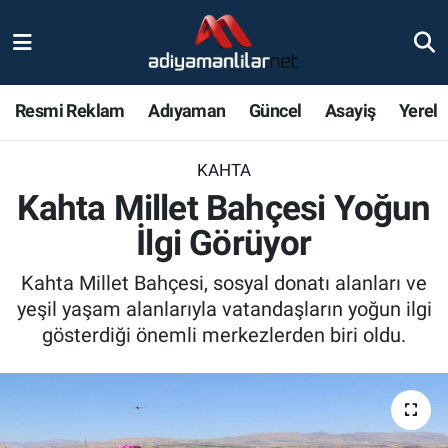
Ulusal
Nöbetçi Eczaneler
Resmi Reklam
Adıyaman
Güncel
Asayiş
Yerel
Siyaset
Hava Durumu
KAHTA
Röportajlar
Adiyaman Namaz Vakitleri
Kahta Millet Bahçesi Yoğun
Magazin
Trafik Durumu
İlgi Görüyor
Bölge Haberleri
Süper Lig Puan Durumu ve Fikstür
Kahta Millet Bahçesi, sosyal donatı alanları ve
yeşil yaşam alanlarıyla vatandaşların yoğun ilgi
Gündem
Tüm Manşetler
gösterdiği önemli merkezlerden biri oldu.
Asayiş
Son Dakika Haberleri
Sağlık
Haber Arşivi