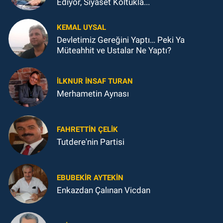
Ediyor, Siyaset Koltukla...
KEMAL UYSAL
Devletimiz Gereğini Yaptı… Peki Ya
Müteahhit ve Ustalar Ne Yaptı?
İLKNUR İNSAF TURAN
Merhametin Aynası
FAHRETTIN ÇELİK
Tutdere'nin Partisi
EBUBEKIR AYTEKIN
Enkazdan Çalınan Vicdan