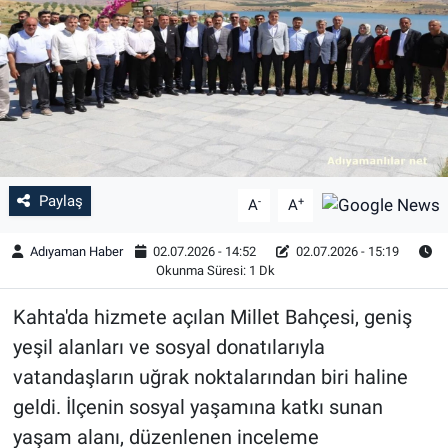
Özel Haber
Kültür Sanat
Eğitim
Ekonomi
Paylaş
-
+
A
A
Yaşam
Adıyaman Haber
02.07.2026 - 14:52
02.07.2026 - 15:19
Okunma Süresi: 1 Dk
Çevre
Kahta'da hizmete açılan Millet Bahçesi, geniş
BİLİM VE TEKNOLOJİ
yeşil alanları ve sosyal donatılarıyla
vatandaşların uğrak noktalarından biri haline
Şambayat Haber
geldi. İlçenin sosyal yaşamına katkı sunan
yaşam alanı, düzenlenen inceleme