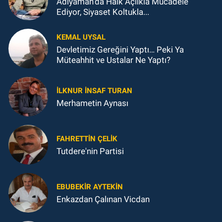
Adıyaman'da Halk Açlıkla Mücadele
Ediyor, Siyaset Koltukla...
KEMAL UYSAL
Devletimiz Gereğini Yaptı… Peki Ya
Müteahhit ve Ustalar Ne Yaptı?
İLKNUR İNSAF TURAN
Merhametin Aynası
FAHRETTIN ÇELİK
Tutdere'nin Partisi
EBUBEKIR AYTEKIN
Enkazdan Çalınan Vicdan