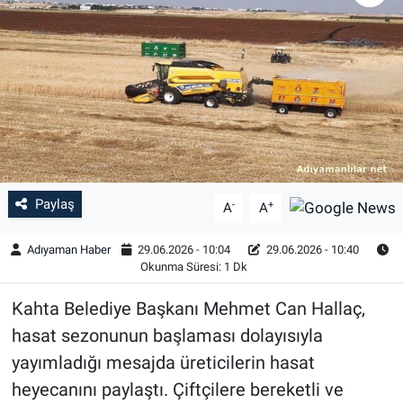
Özel Haber
Kültür Sanat
Eğitim
Ekonomi
Paylaş
-
+
A
A
Yaşam
Adıyaman Haber
29.06.2026 - 10:04
29.06.2026 - 10:40
Çevre
Okunma Süresi: 1 Dk
Kahta Belediye Başkanı Mehmet Can Hallaç,
BİLİM VE TEKNOLOJİ
hasat sezonunun başlaması dolayısıyla
Şambayat Haber
yayımladığı mesajda üreticilerin hasat
heyecanını paylaştı. Çiftçilere bereketli ve