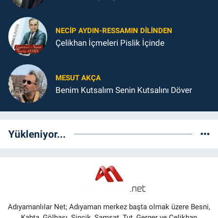
NECIP AYDIN-RESSAMIN DILINDEN
Çelikhan İçmeleri Pislik İçinde
MESUT AKÇA
Benim Kutsalım Senin Kutsalını Döver
Yükleniyor...
Adıyamanlılar Net; Adıyaman merkez başta olmak üzere Besni,
Kahta, Gölbaşı, Sincik, Samsat, Tut, Gerger ve Çelikhan