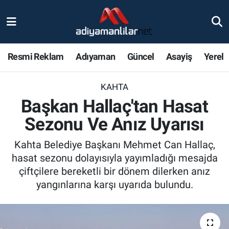
Ulusal
Nöbetçi Eczaneler
Resmi Reklam
Adıyaman
Güncel
Asayiş
Yerel
Siyaset
Hava Durumu
KAHTA
Röportajlar
Adiyaman Namaz Vakitleri
Başkan Hallaç'tan Hasat
Magazin
Trafik Durumu
Sezonu Ve Anız Uyarısı
Bölge Haberleri
Süper Lig Puan Durumu ve Fikstür
Kahta Belediye Başkanı Mehmet Can Hallaç,
hasat sezonu dolayısıyla yayımladığı mesajda
Gündem
Tüm Manşetler
çiftçilere bereketli bir dönem dilerken anız
yangınlarına karşı uyarıda bulundu.
Asayiş
Son Dakika Haberleri
Sağlık
Haber Arşivi