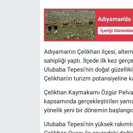
Adıyaman'da 
İçeriği Görüntül
Adıyaman'ın Çelikhan ilçesi, altern
sahipliği yaptı. İlçede ilk kez ger
Ulubaba Tepesi'nin doğal güzellikl
Çelikhan'ın turizm potansiyeline k
Çelikhan Kaymakamı Özgür Pelvan
kapsamında gerçekleştirilen yamaç
yönelik yeni bir dönemin başlangıcı
Ulubaba Tepesi'nin yüksek rakımlı