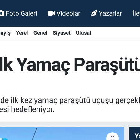
Foto Galeri
Videolar
Yazarlar
İl
ayiş
Yerel
Genel
Siyaset
Ulusal
 İlk Yamaç Paraşüt
e ilk kez yamaç paraşütü uçuşu gerçekleşt
mesi hedefleniyor.
Y