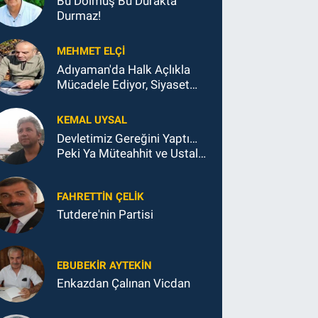
Bu Dolmuş Bu Durakta
Durmaz!
MEHMET ELÇI
Adıyaman'da Halk Açlıkla
Mücadele Ediyor, Siyaset
Koltukla...
KEMAL UYSAL
Devletimiz Gereğini Yaptı…
Peki Ya Müteahhit ve Ustalar
Ne Yaptı?
FAHRETTIN ÇELİK
Tutdere'nin Partisi
EBUBEKIR AYTEKIN
Enkazdan Çalınan Vicdan