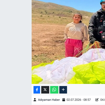
Özel Haber
Kültür Sanat
Eğitim
Ekonomi
Yaşam
Çevre
BİLİM VE TEKNOLOJİ
Şambayat Haber
Adıyaman Haber
02.07.2026 - 08:57
04.