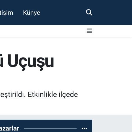
etişim
Künye
ü Uçuşu
irildi. Etkinlikle ilçede
azarlar