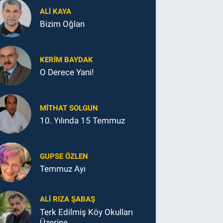
ALI KAYA
Bizim Oğlan
KERIM BAYDAK
O Derece Yani!
MITHAT SOLGUN
10. Yılında 15 Temmuz
GUPSE ÖZLEN
Temmuz Ayı
ALI RIZA ŞABAŞ
Terk Edilmiş Köy Okulları
Üzerine