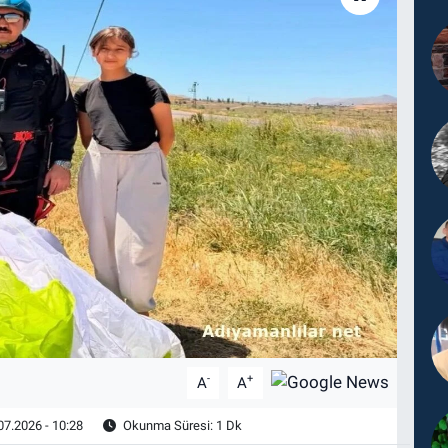
-
+
A
A
07.2026 - 10:28
Okunma Süresi: 1 Dk