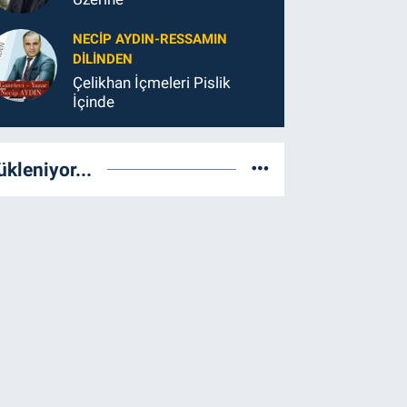
NECIP AYDIN-RESSAMIN
DILINDEN
Çelikhan İçmeleri Pislik
İçinde
ükleniyor...