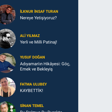
İLKNUR İNSAF TURAN
Nereye Yetişiyoruz?
ALI YILMAZ
Yerli ve Milli Patinaj!
YUSUF DOĞAN
Adıyaman'ın Hikâyesi: Göç,
Emek ve Bekleyiş
FATMA ULUBEY
KAYBETTİK!
SINAN TEMEL