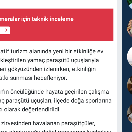
meralar için teknik inceleme
e
atif turizm alanında yeni bir etkinliğe ev
çekleştirilen yamaç paraşütü uçuşlarıyla
eri gökyüzünden izlenirken, etkinliğin
atkı sunması hedefleniyor.
'ın öncülüğünde hayata geçirilen çalışma
 paraşütü uçuşları, ilçede doğa sporlarına
 olarak değerlendirildi.
 zirvesinden havalanan paraşütçüler,