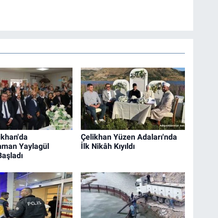
ikhan'da
Çelikhan Yüzen Adaları'nda
hman Yaylagül
İlk Nikâh Kıyıldı
aşladı