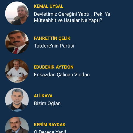
KEMAL UYSAL
Devletimiz Gereğini Yaptı… Peki Ya
Müteahhit ve Ustalar Ne Yaptı?
FAHRETTIN ÇELİK
Tutdere'nin Partisi
EBUBEKIR AYTEKIN
Enkazdan Çalınan Vicdan
ALI KAYA
Bizim Oğlan
KERIM BAYDAK
O Derece Yani!