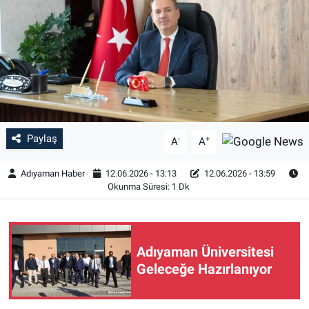
Özel Haber
Kültür Sanat
Eğitim
Ekonomi
Paylaş
-
+
A
A
Yaşam
Adıyaman Haber
12.06.2026 - 13:13
12.06.2026 - 13:59
Okunma Süresi: 1 Dk
Çevre
BİLİM VE TEKNOLOJİ
Adıyaman Üniversitesi
Geleceğe Hazırlanıyor
Şambayat Haber