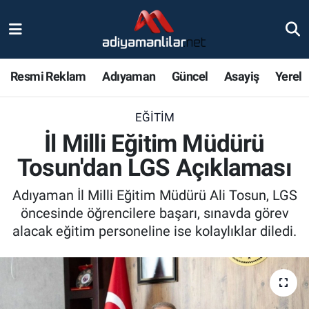
Ulusal
Nöbetçi Eczaneler
Resmi Reklam
Adıyaman
Güncel
Asayiş
Yerel
Siyaset
Hava Durumu
EĞITIM
Röportajlar
Adiyaman Namaz Vakitleri
İl Milli Eğitim Müdürü
Magazin
Trafik Durumu
Tosun'dan LGS Açıklaması
Bölge Haberleri
Süper Lig Puan Durumu ve Fikstür
Adıyaman İl Milli Eğitim Müdürü Ali Tosun, LGS
öncesinde öğrencilere başarı, sınavda görev
Gündem
Tüm Manşetler
alacak eğitim personeline ise kolaylıklar diledi.
Asayiş
Son Dakika Haberleri
Sağlık
Haber Arşivi