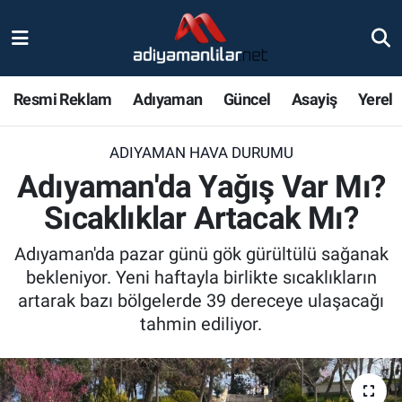
Ulusal
Nöbetçi Eczaneler
Resmi Reklam
Adıyaman
Güncel
Asayiş
Yerel
Siyaset
Hava Durumu
ADIYAMAN HAVA DURUMU
Röportajlar
Adiyaman Namaz Vakitleri
Adıyaman'da Yağış Var Mı?
Magazin
Trafik Durumu
Sıcaklıklar Artacak Mı?
Bölge Haberleri
Süper Lig Puan Durumu ve Fikstür
Adıyaman'da pazar günü gök gürültülü sağanak
bekleniyor. Yeni haftayla birlikte sıcaklıkların
Gündem
Tüm Manşetler
artarak bazı bölgelerde 39 dereceye ulaşacağı
tahmin ediliyor.
Asayiş
Son Dakika Haberleri
Sağlık
Haber Arşivi