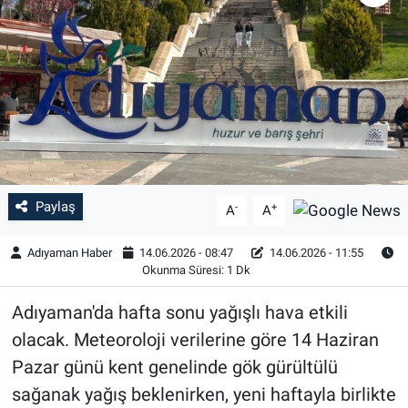
Özel Haber
Kültür Sanat
Eğitim
Ekonomi
Paylaş
-
+
A
A
Yaşam
Adıyaman Haber
14.06.2026 - 08:47
14.06.2026 - 11:55
Çevre
Okunma Süresi: 1 Dk
Adıyaman'da hafta sonu yağışlı hava etkili
BİLİM VE TEKNOLOJİ
olacak. Meteoroloji verilerine göre 14 Haziran
Şambayat Haber
Pazar günü kent genelinde gök gürültülü
sağanak yağış beklenirken, yeni haftayla birlikte