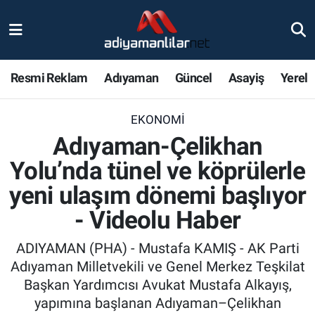
Ulusal
Nöbetçi Eczaneler
Resmi Reklam
Adıyaman
Güncel
Asayiş
Yerel
Siyaset
Hava Durumu
EKONOMI
Röportajlar
Adiyaman Namaz Vakitleri
Adıyaman-Çelikhan
Magazin
Trafik Durumu
Yolu’nda tünel ve köprülerle
yeni ulaşım dönemi başlıyor
Bölge Haberleri
Süper Lig Puan Durumu ve Fikstür
- Videolu Haber
Gündem
Tüm Manşetler
ADIYAMAN (PHA) - Mustafa KAMIŞ - AK Parti
Adıyaman Milletvekili ve Genel Merkez Teşkilat
Asayiş
Son Dakika Haberleri
Başkan Yardımcısı Avukat Mustafa Alkayış,
yapımına başlanan Adıyaman–Çelikhan
Sağlık
Haber Arşivi