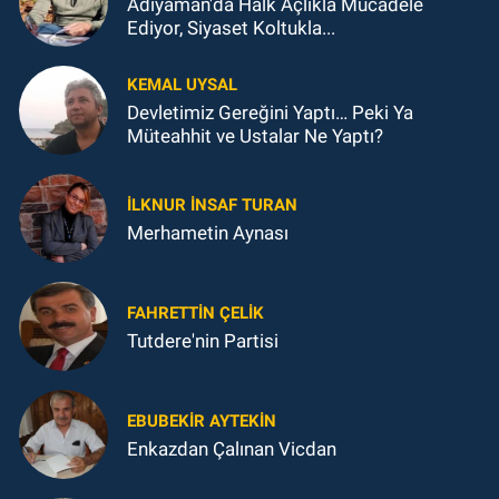
Adıyaman'da Halk Açlıkla Mücadele
Ediyor, Siyaset Koltukla...
KEMAL UYSAL
Devletimiz Gereğini Yaptı… Peki Ya
Müteahhit ve Ustalar Ne Yaptı?
İLKNUR İNSAF TURAN
Merhametin Aynası
FAHRETTIN ÇELİK
Tutdere'nin Partisi
EBUBEKIR AYTEKIN
Enkazdan Çalınan Vicdan