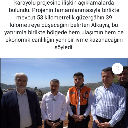
karayolu projesine ilişkin açıklamalarda
bulundu. Projenin tamamlanmasıyla birlikte
Özel Haber
mevcut 53 kilometrelik güzergâhın 39
kilometreye düşeceğini belirten Alkayış, bu
Kültür Sanat
yatırımla birlikte bölgede hem ulaşımın hem de
ekonomik canlılığın yeni bir ivme kazanacağını
Eğitim
söyledi.
Ekonomi
Yaşam
Çevre
BİLİM VE TEKNOLOJİ
Şambayat Haber