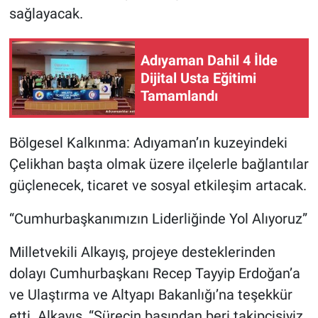
sağlayacak.
Adıyaman Dahil 4 İlde
Dijital Usta Eğitimi
Tamamlandı
Bölgesel Kalkınma: Adıyaman’ın kuzeyindeki
Çelikhan başta olmak üzere ilçelerle bağlantılar
güçlenecek, ticaret ve sosyal etkileşim artacak.
“Cumhurbaşkanımızın Liderliğinde Yol Alıyoruz”
Milletvekili Alkayış, projeye desteklerinden
dolayı Cumhurbaşkanı Recep Tayyip Erdoğan’a
ve Ulaştırma ve Altyapı Bakanlığı’na teşekkür
etti. Alkayış, “Sürecin başından beri takipçisiyiz.