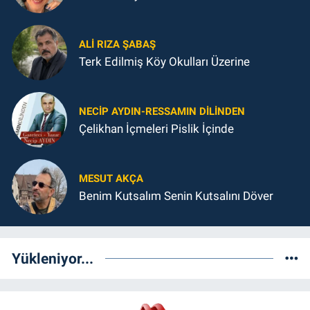
ALI RIZA ŞABAŞ
Terk Edilmiş Köy Okulları Üzerine
NECIP AYDIN-RESSAMIN DILINDEN
Çelikhan İçmeleri Pislik İçinde
MESUT AKÇA
Benim Kutsalım Senin Kutsalını Döver
Yükleniyor...