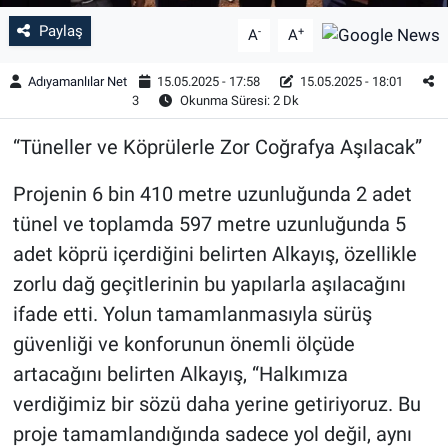
Paylaş
-
+
A
A
Adıyamanlılar Net
15.05.2025 - 17:58
15.05.2025 - 18:01
3
Okunma Süresi: 2 Dk
“Tüneller ve Köprülerle Zor Coğrafya Aşılacak”
Projenin 6 bin 410 metre uzunluğunda 2 adet
tünel ve toplamda 597 metre uzunluğunda 5
adet köprü içerdiğini belirten Alkayış, özellikle
zorlu dağ geçitlerinin bu yapılarla aşılacağını
ifade etti. Yolun tamamlanmasıyla sürüş
güvenliği ve konforunun önemli ölçüde
artacağını belirten Alkayış, “Halkımıza
verdiğimiz bir sözü daha yerine getiriyoruz. Bu
proje tamamlandığında sadece yol değil, aynı