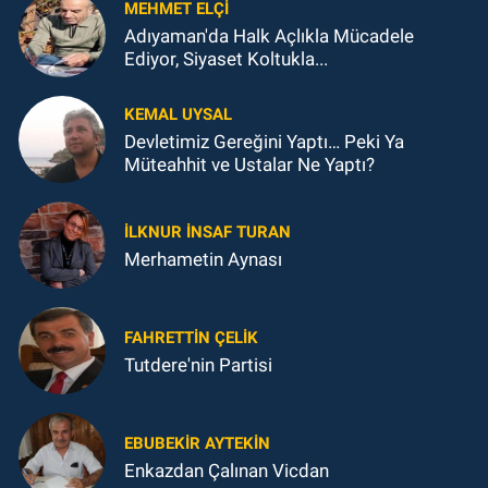
MEHMET ELÇI
Adıyaman'da Halk Açlıkla Mücadele
Ediyor, Siyaset Koltukla...
KEMAL UYSAL
Devletimiz Gereğini Yaptı… Peki Ya
Müteahhit ve Ustalar Ne Yaptı?
İLKNUR İNSAF TURAN
Merhametin Aynası
FAHRETTIN ÇELİK
Tutdere'nin Partisi
EBUBEKIR AYTEKIN
Enkazdan Çalınan Vicdan