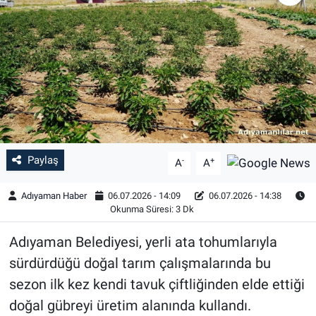
Özel Haber
Kültür Sanat
Eğitim
Ekonomi
Paylaş
-
+
A
A
Yaşam
Adıyaman Haber
06.07.2026 - 14:09
06.07.2026 - 14:38
Çevre
Okunma Süresi: 3 Dk
Adıyaman Belediyesi, yerli ata tohumlarıyla
BİLİM VE TEKNOLOJİ
sürdürdüğü doğal tarım çalışmalarında bu
Şambayat Haber
sezon ilk kez kendi tavuk çiftliğinden elde ettiği
doğal gübreyi üretim alanında kullandı.