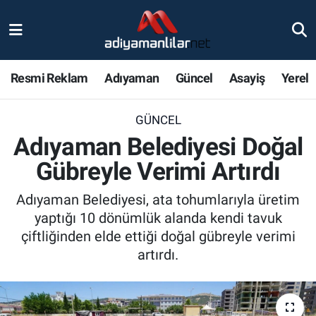
Ulusal
Nöbetçi Eczaneler
Resmi Reklam
Adıyaman
Güncel
Asayiş
Yerel
Siyaset
Hava Durumu
GÜNCEL
Röportajlar
Adiyaman Namaz Vakitleri
Adıyaman Belediyesi Doğal
Magazin
Trafik Durumu
Gübreyle Verimi Artırdı
Bölge Haberleri
Süper Lig Puan Durumu ve Fikstür
Adıyaman Belediyesi, ata tohumlarıyla üretim
yaptığı 10 dönümlük alanda kendi tavuk
Gündem
Tüm Manşetler
çiftliğinden elde ettiği doğal gübreyle verimi
artırdı.
Asayiş
Son Dakika Haberleri
Sağlık
Haber Arşivi