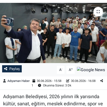
Özel Haber
Kültür Sanat
Eğitim
Ekonomi
Yaşam
Paylaş
Çevre
-
+
A
A
Adıyaman Haber
30.06.2026 - 15:58
30.06.2026 - 16:08
BİLİM VE TEKNOLOJİ
1
Okunma Süresi: 3 Dk
Şambayat Haber
Adıyaman Belediyesi, 2026 yılının ilk yarısında
kültür, sanat, eğitim, meslek edindirme, spor ve