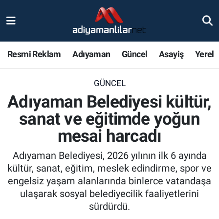
Ulusal
Nöbetçi Eczaneler
Resmi Reklam
Adıyaman
Güncel
Asayiş
Yerel
Siyaset
Hava Durumu
GÜNCEL
Röportajlar
Adiyaman Namaz Vakitleri
Adıyaman Belediyesi kültür,
Magazin
Trafik Durumu
sanat ve eğitimde yoğun
mesai harcadı
Bölge Haberleri
Süper Lig Puan Durumu ve Fikstür
Adıyaman Belediyesi, 2026 yılının ilk 6 ayında
Gündem
Tüm Manşetler
kültür, sanat, eğitim, meslek edindirme, spor ve
engelsiz yaşam alanlarında binlerce vatandaşa
Asayiş
Son Dakika Haberleri
ulaşarak sosyal belediyecilik faaliyetlerini
sürdürdü.
Sağlık
Haber Arşivi