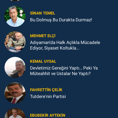
SINAN TEMEL
Bu Dolmuş Bu Durakta Durmaz!
MEHMET ELÇI
Adıyaman'da Halk Açlıkla Mücadele
Ediyor, Siyaset Koltukla...
KEMAL UYSAL
Devletimiz Gereğini Yaptı… Peki Ya
Müteahhit ve Ustalar Ne Yaptı?
FAHRETTIN ÇELİK
Tutdere'nin Partisi
EBUBEKIR AYTEKIN