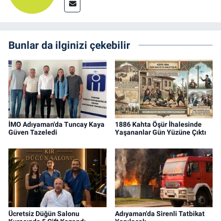
Bunlar da ilginizi çekebilir
İMO Adıyaman'da Tuncay Kaya
1886 Kahta Öşür İhalesinde
Güven Tazeledi
Yaşananlar Gün Yüzüne Çıktı
Ücretsiz Düğün Salonu
Adıyaman'da Sirenli Tatbikat