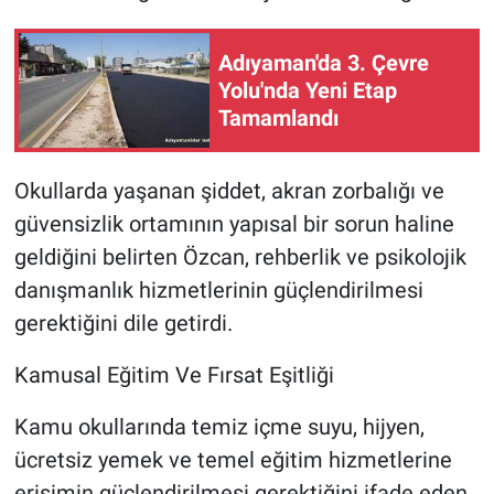
Adıyaman'da 3. Çevre
Yolu'nda Yeni Etap
Tamamlandı
Okullarda yaşanan şiddet, akran zorbalığı ve
güvensizlik ortamının yapısal bir sorun haline
geldiğini belirten Özcan, rehberlik ve psikolojik
danışmanlık hizmetlerinin güçlendirilmesi
gerektiğini dile getirdi.
Kamusal Eğitim Ve Fırsat Eşitliği
Kamu okullarında temiz içme suyu, hijyen,
ücretsiz yemek ve temel eğitim hizmetlerine
erişimin güçlendirilmesi gerektiğini ifade eden