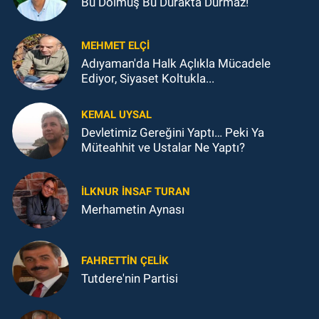
Bu Dolmuş Bu Durakta Durmaz!
MEHMET ELÇI
Adıyaman'da Halk Açlıkla Mücadele
Ediyor, Siyaset Koltukla...
KEMAL UYSAL
Devletimiz Gereğini Yaptı… Peki Ya
Müteahhit ve Ustalar Ne Yaptı?
İLKNUR İNSAF TURAN
Merhametin Aynası
FAHRETTIN ÇELİK
Tutdere'nin Partisi