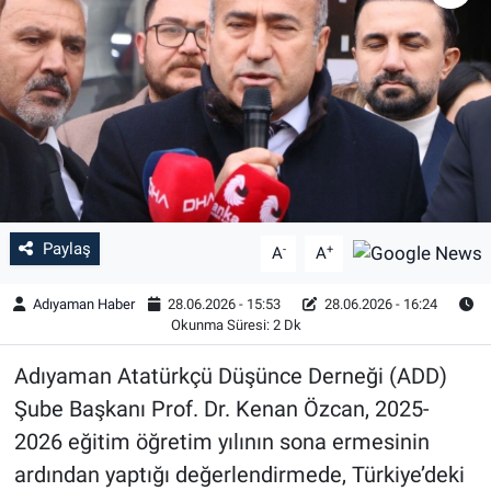
Özel Haber
Kültür Sanat
Eğitim
Ekonomi
Paylaş
-
+
A
A
Yaşam
Adıyaman Haber
28.06.2026 - 15:53
28.06.2026 - 16:24
Çevre
Okunma Süresi: 2 Dk
Adıyaman Atatürkçü Düşünce Derneği (ADD)
BİLİM VE TEKNOLOJİ
Şube Başkanı Prof. Dr. Kenan Özcan, 2025-
Şambayat Haber
2026 eğitim öğretim yılının sona ermesinin
ardından yaptığı değerlendirmede, Türkiye’deki