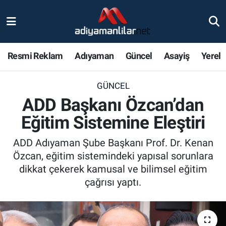
Ulusal
Nöbetçi Eczaneler
Resmi Reklam
Adıyaman
Güncel
Asayiş
Yerel
Siyaset
Hava Durumu
GÜNCEL
Röportajlar
Adiyaman Namaz Vakitleri
ADD Başkanı Özcan’dan
Magazin
Trafik Durumu
Eğitim Sistemine Eleştiri
Bölge Haberleri
Süper Lig Puan Durumu ve Fikstür
ADD Adıyaman Şube Başkanı Prof. Dr. Kenan
Özcan, eğitim sistemindeki yapısal sorunlara
Gündem
Tüm Manşetler
dikkat çekerek kamusal ve bilimsel eğitim
çağrısı yaptı.
Asayiş
Son Dakika Haberleri
Sağlık
Haber Arşivi