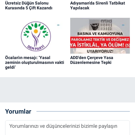
Ücretsiz Düğün Salonu
Adıyaman'da Sirenli Tatbikat
Kurasında 5 Çift Kazandı
Yapılacak
Öcalan'ın mesajı: ‘Yasal
ADD'den Çerçeve Yasa
zeminin oluşturulmasının vakti
Düzenlemesine Tepki
geldi’
Yorumlar