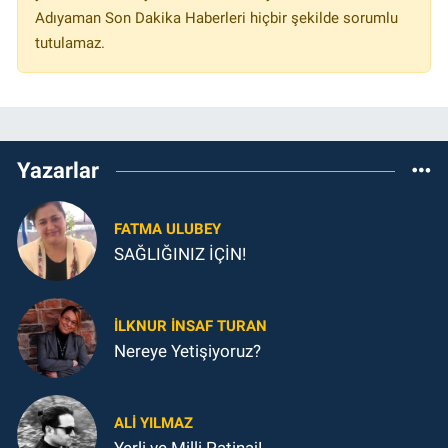
Adıyaman Son Dakika Haberleri hiçbir şekilde sorumlu
tutulamaz.
Yazarlar
FATMA ULUBEY
SAĞLIĞINIZ İÇİN!
İLKNUR İNSAF TURAN
Nereye Yetişiyoruz?
ALI YILMAZ
Yerli ve Milli Patinaj!