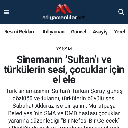
Ulusal
Nöbetçi Eczaneler
Resmi Reklam
Adıyaman
Güncel
Asayiş
Yerel
Siyaset
Hava Durumu
YAŞAM
Röportajlar
Adiyaman Namaz Vakitleri
Sinemanın ‘Sultan’ı ve
Magazin
Trafik Durumu
türkülerin sesi, çocuklar için
el ele
Bölge Haberleri
Süper Lig Puan Durumu ve Fikstür
Türk sinemasının ‘Sultan’ı Türkan Şoray, güneş
Gündem
Tüm Manşetler
gözlüğü ve fularını, türkülerin büyülü sesi
Sabahat Akkiraz ise bir şalını, Muratpaşa
Asayiş
Son Dakika Haberleri
Belediyesi’nin SMA ve DMD hastası çocuklar
yararına düzenlediği “Bir Nefes, Bir Gelecek”
Sağlık
Haber Arşivi
etkinliğinde açık artırmada satışa sunulmak