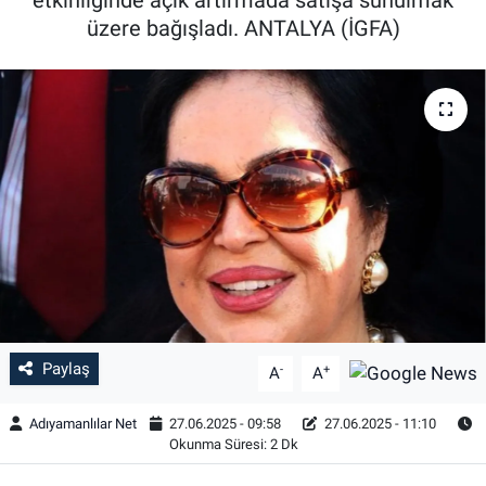
üzere bağışladı. ANTALYA (İGFA)
Özel Haber
Kültür Sanat
Eğitim
Ekonomi
Yaşam
Çevre
Paylaş
BİLİM VE TEKNOLOJİ
-
+
A
A
Adıyamanlılar Net
27.06.2025 - 09:58
27.06.2025 - 11:10
Şambayat Haber
Okunma Süresi: 2 Dk