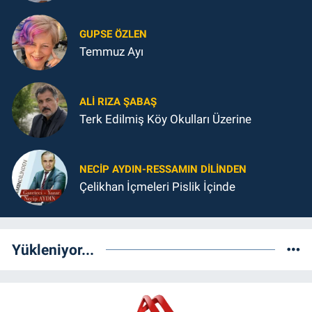
GUPSE ÖZLEN
Temmuz Ayı
ALI RIZA ŞABAŞ
Terk Edilmiş Köy Okulları Üzerine
NECIP AYDIN-RESSAMIN DILINDEN
Çelikhan İçmeleri Pislik İçinde
Yükleniyor...